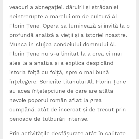
veacuri a abnegației, dăruirii și strădaniei
neîntrerupte a marelui om de cultură Al.
Florin Țene. Opera sa luminează și invită la o
profundă analiză a vieții și a istoriei noastre.
Munca în slujba condeiului domnului Al.
Florin Țene nu s-a limitat la a crea ci mai
ales la a analiza și a explica despicând
istoria foiță cu foiță, spre o mai bună
înțelegere. Scrierile titanului Al. Florin Țene
au acea înțelepciune de care are atâta
nevoie poporul român aflat la grea
cumpănă, atât de încercat și de trecut prin
perioade de tulburări intense.
Prin activitățile desfășurate atât în calitate