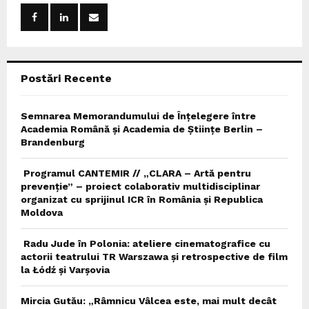
o
r
R
:
C
Postări Recente
H
Semnarea Memorandumului de Înțelegere între
Academia Română și Academia de Științe Berlin –
Brandenburg
Programul CANTEMIR // „CLARA – Artă pentru
prevenție” – proiect colaborativ multidisciplinar
organizat cu sprijinul ICR în România și Republica
Moldova
Radu Jude în Polonia: ateliere cinematografice cu
actorii teatrului TR Warszawa și retrospective de film
la Łódź și Varșovia
Mircia Gutău: „Râmnicu Vâlcea este, mai mult decât