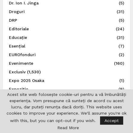
Dr. Ion I. Jinga
(5)
Droguri
(31)
DRP
(5)
Editoriale
(24)
Educație
(31)
Esențial
(7)
EUROfonduri
(2)
Evenimente
(160)
Exclusiv
(1,530)
Expo 2025 Osaka
(1)
Expoziție
(9)
Acest site web folosește cookie-uri pentru a vă îmbunătăți
Externe
(11)
experiența. Vom presupune că sunteți de acord cu acest
FADERE
(1)
lucru, dar puteți renunța dacă doriți. This website uses
cookies to improve your experience. We'll assume you're ok
Federația Felină Felis România
(1)
with this, but you can opt-out if you wish.
Accept
Festival
(17)
Read More
Film
(12)