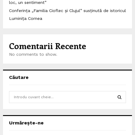
loc, un sentiment”
Conferința „Familia Cioflec și Clujul” susținută de istoricul
Luminița Cornea
Comentarii Recente
No comments to show.
Căutare
S
e
a
S
r
c
E
Urmărește-ne
h
f
A