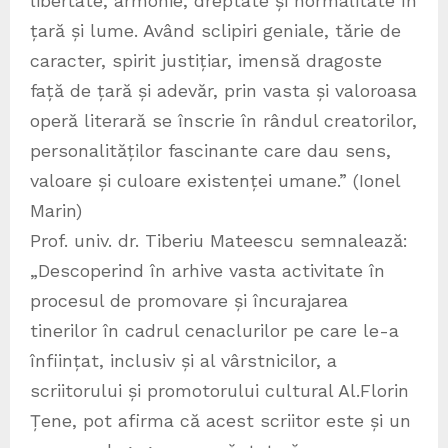
libertate, armonie, dreptate și normalitate în
țară și lume. Având sclipiri geniale, tărie de
caracter, spirit justițiar, imensă dragoste
față de țară și adevăr, prin vasta și valoroasa
operă literară se înscrie în rândul creatorilor,
personalităților fascinante care dau sens,
valoare și culoare existenței umane.” (Ionel
Marin)
Prof. univ. dr. Tiberiu Mateescu semnalează:
„Descoperind în arhive vasta activitate în
procesul de promovare și încurajarea
tinerilor în cadrul cenaclurilor pe care le-a
înființat, inclusiv și al vârstnicilor, a
scriitorului și promotorului cultural Al.Florin
Țene, pot afirma că acest scriitor este și un