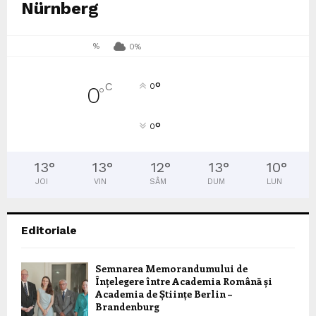
Nürnberg
%
0%
°
C
0
0
°
°
0
13
°
13
°
12
°
13
°
10
°
JOI
VIN
SÂM
DUM
LUN
Editoriale
Semnarea Memorandumului de
Înțelegere între Academia Română și
Academia de Științe Berlin –
Brandenburg