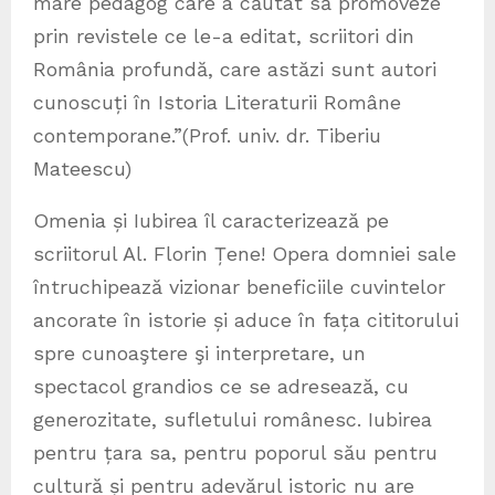
mare pedagog care a căutat să promoveze
prin revistele ce le-a editat, scriitori din
România profundă, care astăzi sunt autori
cunoscuți în Istoria Literaturii Române
contemporane.”(Prof. univ. dr. Tiberiu
Mateescu)
Omenia și Iubirea îl caracterizează pe
scriitorul Al. Florin Țene! Opera domniei sale
întruchipează vizionar beneficiile cuvintelor
ancorate în istorie și aduce în fața cititorului
spre cunoaştere şi interpretare, un
spectacol grandios ce se adresează, cu
generozitate, sufletului românesc. Iubirea
pentru țara sa, pentru poporul său pentru
cultură și pentru adevărul istoric nu are