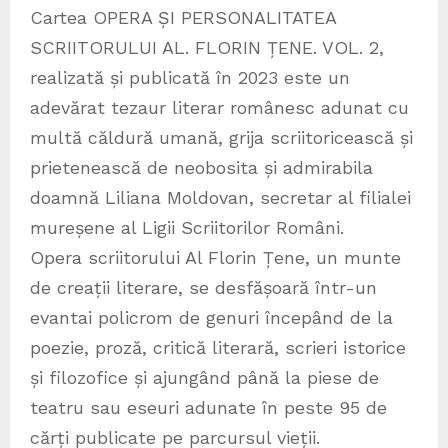
Cartea OPERA ȘI PERSONALITATEA
SCRIITORULUI AL. FLORIN ȚENE. VOL. 2,
realizată și publicată în 2023 este un
adevărat tezaur literar românesc adunat cu
multă căldură umană, grija scriitoricească și
prietenească de neobosita și admirabila
doamnă Liliana Moldovan, secretar al filialei
mureșene al Ligii Scriitorilor Români.
Opera scriitorului Al Florin Țene, un munte
de creații literare, se desfășoară într-un
evantai policrom de genuri începând de la
poezie, proză, critică literară, scrieri istorice
și filozofice și ajungând până la piese de
teatru sau eseuri adunate în peste 95 de
cărți publicate pe parcursul vieții.