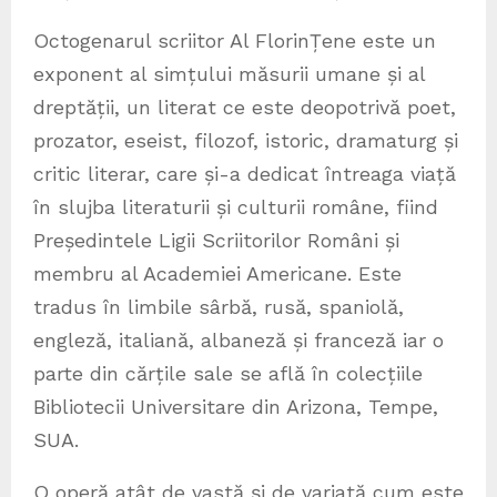
Octogenarul scriitor Al FlorinȚene este un
exponent al simțului măsurii umane și al
dreptății, un literat ce este deopotrivă poet,
prozator, eseist, filozof, istoric, dramaturg și
critic literar, care și-a dedicat întreaga viață
în slujba literaturii și culturii române, fiind
Președintele Ligii Scriitorilor Români și
membru al Academiei Americane. Este
tradus în limbile sârbă, rusă, spaniolă,
engleză, italiană, albaneză și franceză iar o
parte din cărțile sale se află în colecțiile
Bibliotecii Universitare din Arizona, Tempe,
SUA.
O operă atât de vastă și de variată cum este