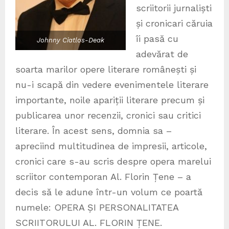
scriitorii jurnaliști
și cronicari căruia
îi pasă cu
Johnny Ciatlos-Deak
adevărat de
soarta marilor opere literare românești și
nu-i scapă din vedere evenimentele literare
importante, noile apariții literare precum și
publicarea unor recenzii, cronici sau critici
literare. În acest sens, domnia sa –
apreciind multitudinea de impresii, articole,
cronici care s-au scris despre opera marelui
scriitor contemporan Al. Florin Țene – a
decis să le adune într-un volum ce poartă
numele: OPERA ȘI PERSONALITATEA
SCRIITORULUI AL. FLORIN ȚENE.