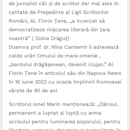
de jurnalist cât și de scriitor dar mai ales în
calitate de Președinte al Ligii Scriitorilor
Români, Al. Florin Țene, „a încercat să
democratizeze mișcarea literară din țara
noastră” ( Doina Drăguț)
Doamna prof. dr. Nina Cantemir îi adresează
calde urări Omului de mare omenie ,
„bardului drăgășenean, devenit clujan,” Al.
Florin Țene în articolul său din Napoca News
în 16 iunie 2022 cu ocazia împlinirii frumoasei
vârste de 80 de ani.
Scriitorul Ionel Marin menționează: „Dânsul,
permanent a luptat și luptă cu arma
scrisului pentru luminarea poporului, pentru