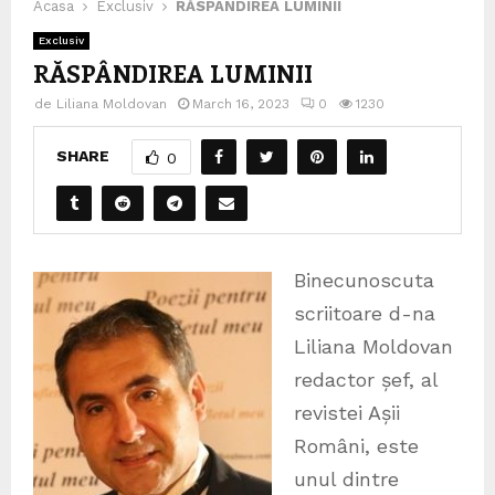
Acasa
Exclusiv
RĂSPÂNDIREA LUMINII
Exclusiv
RĂSPÂNDIREA LUMINII
de
Liliana Moldovan
March 16, 2023
0
1230
SHARE
0
Binecunoscuta
scriitoare d-na
Liliana Moldovan
redactor șef, al
revistei Așii
Români, este
unul dintre