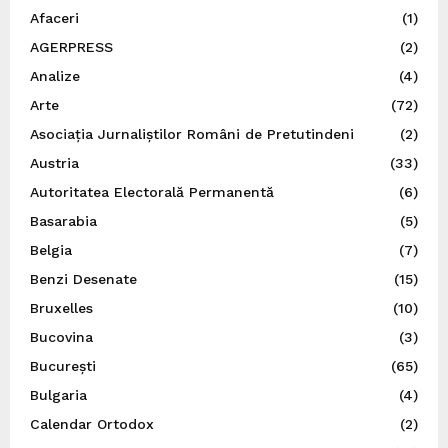
Afaceri
(1)
AGERPRESS
(2)
Analize
(4)
Arte
(72)
Asociația Jurnaliștilor Români de Pretutindeni
(2)
Austria
(33)
Autoritatea Electorală Permanentă
(6)
Basarabia
(5)
Belgia
(7)
Benzi Desenate
(15)
Bruxelles
(10)
Bucovina
(3)
București
(65)
Bulgaria
(4)
Calendar Ortodox
(2)