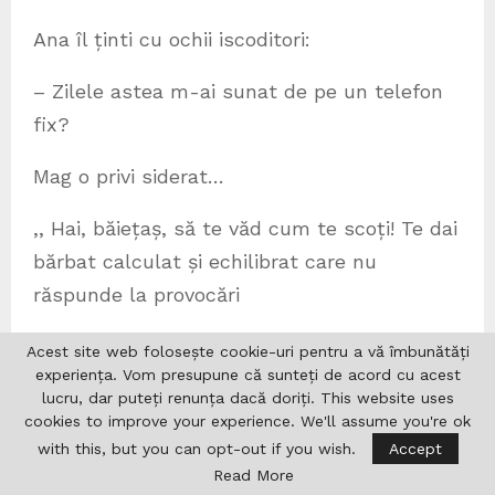
Ana îl ținti cu ochii iscoditori:
– Zilele astea m-ai sunat de pe un telefon
fix?
Mag o privi siderat…
,, Hai, băiețaș, să te văd cum te scoți! Te dai
bărbat calculat și echilibrat care nu
răspunde la provocări
infantile, dar suni fără motiv și închizi când îi
Acest site web folosește cookie-uri pentru a vă îmbunătăți
experiența. Vom presupune că sunteți de acord cu acest
auzi vocea…”
lucru, dar puteți renunța dacă doriți. This website uses
cookies to improve your experience. We'll assume you're ok
– Eu? Nu! răspunse ferm plimbându-și
with this, but you can opt-out if you wish.
Accept
privirea de-a lungul peretelui din față,
Read More