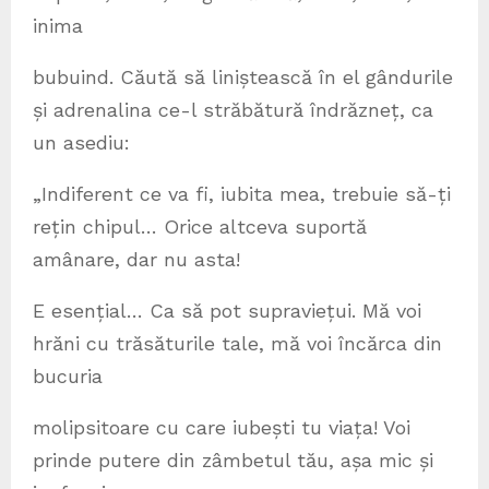
inima
bubuind. Căută să liniștească în el gândurile
și adrenalina ce-l străbătură îndrăzneț, ca
un asediu:
„Indiferent ce va fi, iubita mea, trebuie să-ți
rețin chipul… Orice altceva suportă
amânare, dar nu asta!
E esențial… Ca să pot supraviețui. Mă voi
hrăni cu trăsăturile tale, mă voi încărca din
bucuria
molipsitoare cu care iubești tu viața! Voi
prinde putere din zâmbetul tău, așa mic și