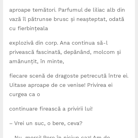
aproape temători. Parfumul de liliac alb din
vază îl pătrunse brusc și neașteptat, odată
cu fierbințeala
explozivă din corp. Ana continua să-l
privească fascinată, depănând, molcom și
amănunțit, în minte,
fiecare scenă de dragoste petrecută între ei.
Uitase aproape de ce venise! Privirea ei
curgea ca o
continuare firească a privirii lui!
– Vrei un suc, o bere, ceva?
– Nu, merci! Bere în niciun caz! Am de