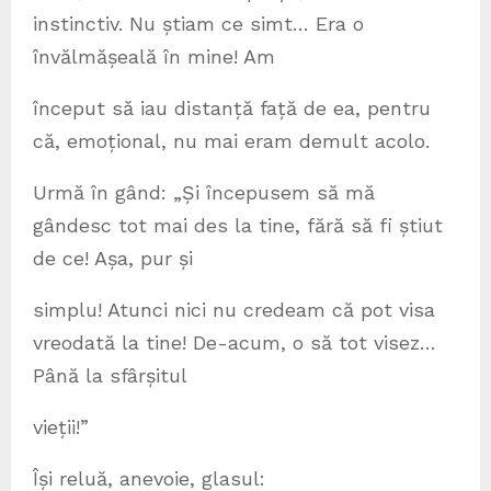
instinctiv. Nu știam ce simt… Era o
învălmășeală în mine! Am
început să iau distanță față de ea, pentru
că, emoțional, nu mai eram demult acolo.
Urmă în gând: „Și începusem să mă
gândesc tot mai des la tine, fără să fi știut
de ce! Așa, pur și
simplu! Atunci nici nu credeam că pot visa
vreodată la tine! De-acum, o să tot visez…
Până la sfârșitul
vieții!”
Își reluă, anevoie, glasul: