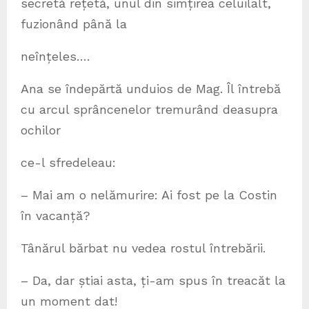
secretă rețetă, unul din simțirea celuilalt,
fuzionând până la
neînțeles….
Ana se îndepărtă unduios de Mag. Îl întrebă
cu arcul sprâncenelor tremurând deasupra
ochilor
ce-l sfredeleau:
– Mai am o nelămurire: Ai fost pe la Costin
în vacanță?
Tânărul bărbat nu vedea rostul întrebării.
– Da, dar știai asta, ți-am spus în treacăt la
un moment dat!