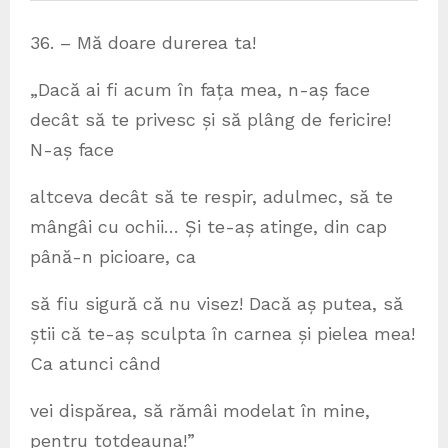
36. – Mă doare durerea ta!
„Dacă ai fi acum în fața mea, n-aș face
decât să te privesc și să plâng de fericire!
N-aș face
altceva decât să te respir, adulmec, să te
mângâi cu ochii… Și te-aș atinge, din cap
până-n picioare, ca
să fiu sigură că nu visez! Dacă aș putea, să
știi că te-aș sculpta în carnea și pielea mea!
Ca atunci când
vei dispărea, să rămâi modelat în mine,
pentru totdeauna!”