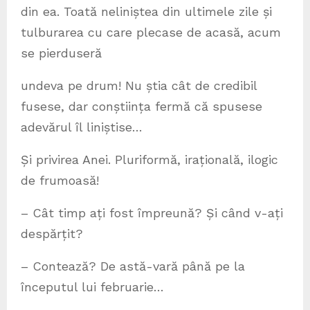
din ea. Toată neliniștea din ultimele zile și
tulburarea cu care plecase de acasă, acum
se pierduseră
undeva pe drum! Nu știa cât de credibil
fusese, dar conștiința fermă că spusese
adevărul îl liniștise…
Și privirea Anei. Pluriformă, irațională, ilogic
de frumoasă!
– Cât timp ați fost împreună? Și când v-ați
despărțit?
– Contează? De astă-vară până pe la
începutul lui februarie…