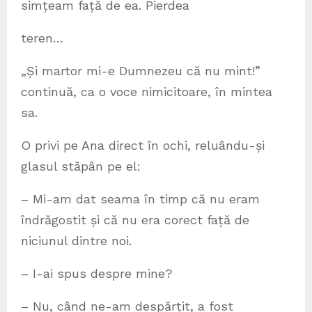
simțeam față de ea. Pierdea
teren…
„Și martor mi-e Dumnezeu că nu mint!”
continuă, ca o voce nimicitoare, în mintea
sa.
O privi pe Ana direct în ochi, reluându-și
glasul stăpân pe el:
– Mi-am dat seama în timp că nu eram
îndrăgostit și că nu era corect față de
niciunul dintre noi.
– I-ai spus despre mine?
– Nu, când ne-am despărțit, a fost