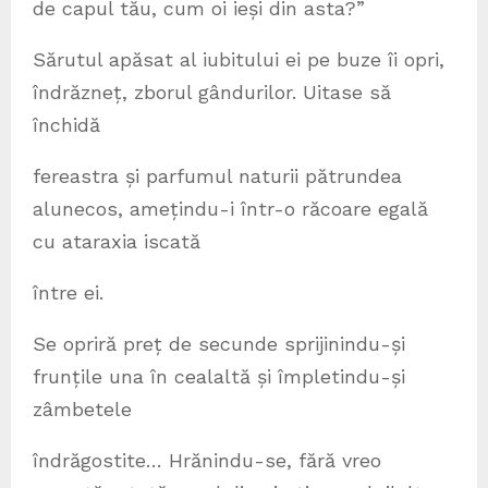
de capul tău, cum oi ieși din asta?”
Sărutul apăsat al iubitului ei pe buze îi opri,
îndrăzneț, zborul gândurilor. Uitase să
închidă
fereastra și parfumul naturii pătrundea
alunecos, amețindu-i într-o răcoare egală
cu ataraxia iscată
între ei.
Se opriră preț de secunde sprijinindu-și
frunțile una în cealaltă și împletindu-și
zâmbetele
îndrăgostite… Hrănindu-se, fără vreo