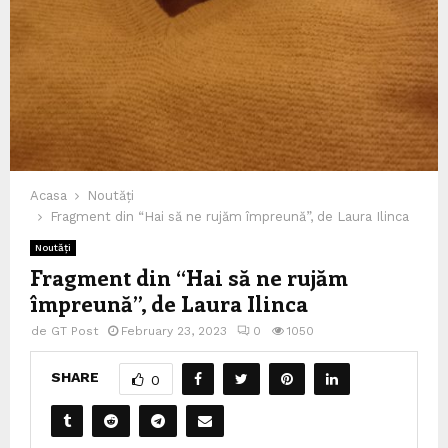
Acasa
Noutăți
Fragment din “Hai să ne rujăm împreună”, de Laura Ilinca
Noutăți
Fragment din “Hai să ne rujăm
împreună”, de Laura Ilinca
de
GT Post
February 23, 2023
0
1050
SHARE
0