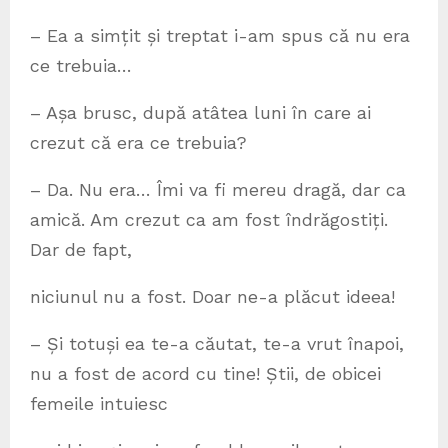
– Ea a simțit și treptat i-am spus că nu era
ce trebuia…
– Așa brusc, după atâtea luni în care ai
crezut că era ce trebuia?
– Da. Nu era… Îmi va fi mereu dragă, dar ca
amică. Am crezut ca am fost îndrăgostiți.
Dar de fapt,
niciunul nu a fost. Doar ne-a plăcut ideea!
– Și totuși ea te-a căutat, te-a vrut înapoi,
nu a fost de acord cu tine! Știi, de obicei
femeile intuiesc