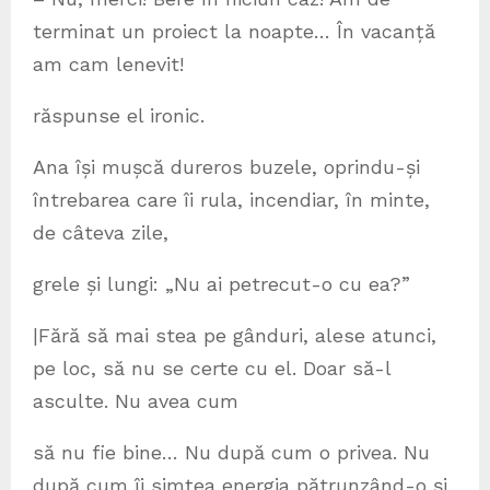
terminat un proiect la noapte… În vacanță
am cam lenevit!
răspunse el ironic.
Ana își mușcă dureros buzele, oprindu-și
întrebarea care îi rula, incendiar, în minte,
de câteva zile,
grele și lungi: „Nu ai petrecut-o cu ea?”
|Fără să mai stea pe gânduri, alese atunci,
pe loc, să nu se certe cu el. Doar să-l
asculte. Nu avea cum
să nu fie bine… Nu după cum o privea. Nu
după cum îi simțea energia pătrunzând-o și