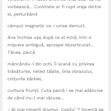
vorbească… Cuvintele ar fi rupt vraja dintre
ei, perturbând
câmpul magnetic ce-i unise demult.
Ana închise ușa după ce el intră, într-o
mișcare ambiguă, aproape dezarticulat…
Tăcea, parcă
mâncându-l din ochi. Îi scană cu privirea
trăsăturile, neted tăiate, linia obrazului,
colțurile bărbiei,
curbura frunții. Cuta parcă i se mai adâncise
de când nu-l mai văzuse…
– Ai mai nimerit drumul, Copilu’ ? încercă ea