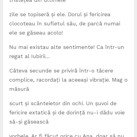
zile se topiseră și ele. Dorul și fericirea
clocoteau în sufletul său, de parcă numai
ele se găseau acolo!
Nu mai existau alte sentimente! Ca într-un
regat al Iubirii…
Câteva secunde se priviră într-o tăcere
complice, racordați la aceeași vibrație. Mag o
măsură
scurt și scânteietor din ochi. Un șuvoi de
fericire extatică și de dorință nu-i dădu voie
să-și găsească
vorbele. Ar fi făcut orice cu Ana, doar să nu