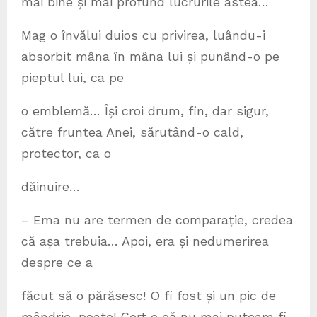
mai bine și mai profund lucrurile astea…
Mag o învălui duios cu privirea, luându-i
absorbit mâna în mâna lui și punând-o pe
pieptul lui, ca pe
o emblemă… Își croi drum, fin, dar sigur,
către fruntea Anei, sărutând-o cald,
protector, ca o
dăinuire…
– Ema nu are termen de comparație, credea
că așa trebuia… Apoi, era și nedumerirea
despre ce a
făcut să o părăsesc! O fi fost și un pic de
mândrie, poate! Cert e că nu mai puteam fi