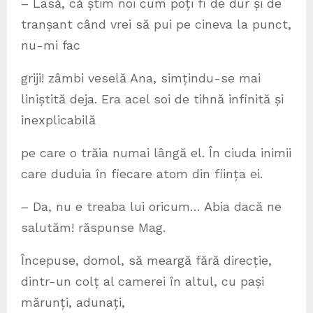
– Lasă, că știm noi cum poți fi de dur și de
tranșant când vrei să pui pe cineva la punct,
nu-mi fac
griji! zâmbi veselă Ana, simțindu-se mai
liniștită deja. Era acel soi de tihnă infinită și
inexplicabilă
pe care o trăia numai lângă el. În ciuda inimii
care duduia în fiecare atom din ființa ei.
– Da, nu e treaba lui oricum… Abia dacă ne
salutăm! răspunse Mag.
Începuse, domol, să meargă fără direcție,
dintr-un colț al camerei în altul, cu pași
mărunți, adunați,