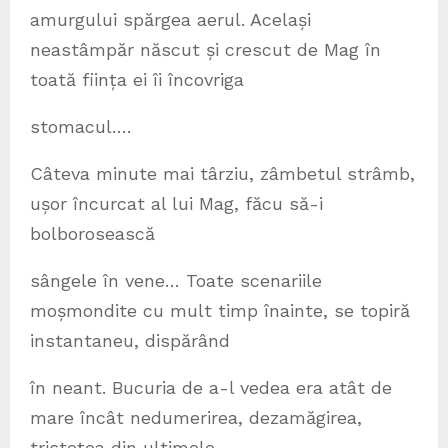
amurgului spărgea aerul. Același
neastâmpăr născut și crescut de Mag în
toată ființa ei îi încovriga
stomacul….
Câteva minute mai târziu, zâmbetul strâmb,
ușor încurcat al lui Mag, făcu să-i
bolborosească
sângele în vene… Toate scenariile
moșmondite cu mult timp înainte, se topiră
instantaneu, dispărând
în neant. Bucuria de a-l vedea era atât de
mare încât nedumerirea, dezamăgirea,
tristețea din ultimele