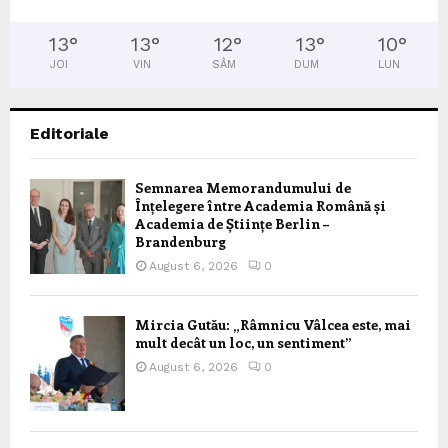
13
°
13
°
12
°
13
°
10
°
JOI
VIN
SÂM
DUM
LUN
Editoriale
Semnarea Memorandumului de
Înțelegere între Academia Română și
Academia de Științe Berlin –
Brandenburg
August 6, 2026
0
Mircia Gutău: „Râmnicu Vâlcea este, mai
mult decât un loc, un sentiment”
August 6, 2026
0