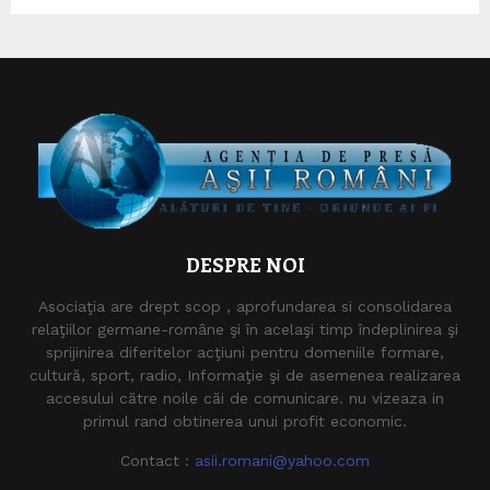
DESPRE NOI
Asociaţia are drept scop , aprofundarea si consolidarea
relaţiilor germane-române şi în acelaşi timp îndeplinirea şi
sprijinirea diferitelor acţiuni pentru domeniile formare,
cultură, sport, radio, Informaţie şi de asemenea realizarea
accesului către noile căi de comunicare. nu vizeaza in
primul rand obtinerea unui profit economic.
Contact :
asii.romani@yahoo.com