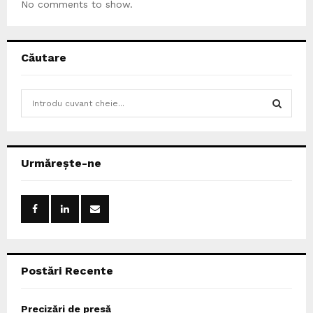
No comments to show.
Căutare
S
e
a
S
r
c
E
Urmărește-ne
h
f
A
o
r
R
:
C
Postări Recente
H
Precizări de presă