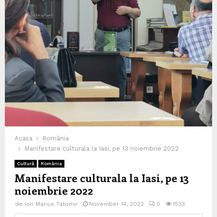
Acasa
România
Manifestare culturala la Iasi, pe 13 noiembrie 2022
Cultură
România
Manifestare culturala la Iasi, pe 13
noiembrie 2022
de
Ion Marius Tatomir
November 14, 2022
0
1533