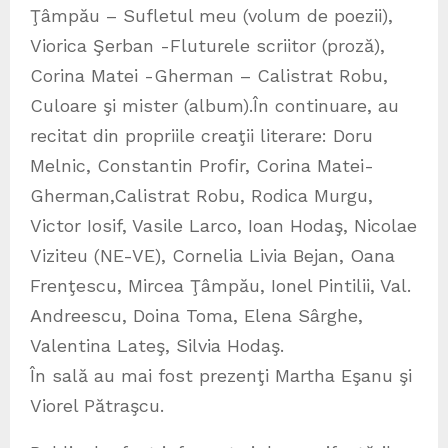
Ţâmpău – Sufletul meu (volum de poezii),
Viorica Şerban -Fluturele scriitor (proză),
Corina Matei -Gherman – Calistrat Robu,
Culoare şi mister (album).În continuare, au
recitat din propriile creaţii literare: Doru
Melnic, Constantin Profir, Corina Matei-
Gherman,Calistrat Robu, Rodica Murgu,
Victor Iosif, Vasile Larco, Ioan Hodaş, Nicolae
Viziteu (NE-VE), Cornelia Livia Bejan, Oana
Frenţescu, Mircea Ţâmpău, Ionel Pintilii, Val.
Andreescu, Doina Toma, Elena Sârghe,
Valentina Lateş, Silvia Hodaş.
În sală au mai fost prezenţi Martha Eşanu şi
Viorel Pătraşcu.