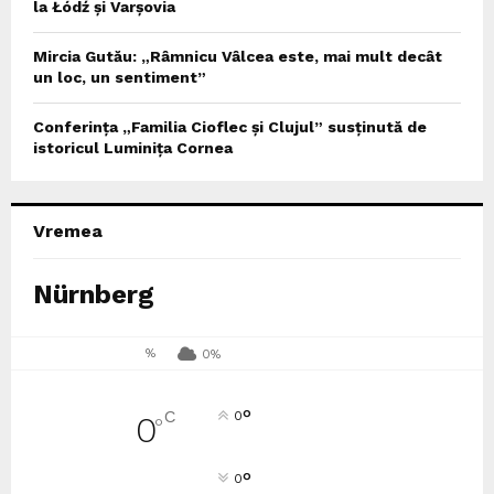
la Łódź și Varșovia
Mircia Gutău: „Râmnicu Vâlcea este, mai mult decât
un loc, un sentiment”
Conferința „Familia Cioflec și Clujul” susținută de
istoricul Luminița Cornea
Vremea
Nürnberg
%
0%
°
C
0
0
°
°
0