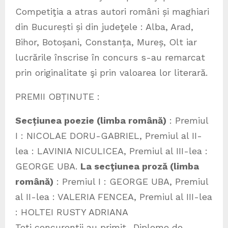
Competiţia a atras autori români și maghiari
din București și din judeţele : Alba, Arad,
Bihor, Botoșani, Constanța, Mureș, Olt iar
lucrările înscrise în concurs s-au remarcat
prin originalitate şi prin valoarea lor literară.
PREMII OBȚINUTE :
Secțiunea poezie (limba română)
: Premiul
I : NICOLAE DORU-GABRIEL, Premiul al II-
lea : LAVINIA NICULICEA, Premiul al III-lea :
GEORGE UBA.
La secţiunea proză (limba
română)
: Premiul I : GEORGE UBA, Premiul
al II-lea : VALERIA FENCEA, Premiul al III-lea
: HOLTEI RUSTY ADRIANA
Toți concurenții au primit „Diplome de