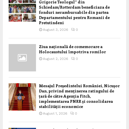
Grigorie Teologul” din
Schiedam/Rotterdam beneficiaza de
fonduri nerambursabile din partea
Departamentului pentru Romanii de
Pretutindeni
August 3, 2026
0
Ziua națională de comemorare a
Holocaustului împotriva romilor
August 2, 2026
0
Mesajul Președintelui României, Nicușor
Dan, privind menținerea ratingului de
țară de către Agenția Fitch,
implementarea PNRR și consolidarea
stabilității economice
August 1, 2026
0