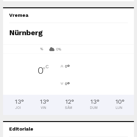
Vremea
Nürnberg
%
0%
°
C
0
0
°
°
0
13
°
13
°
12
°
13
°
10
°
JOI
VIN
SÂM
DUM
LUN
Editoriale