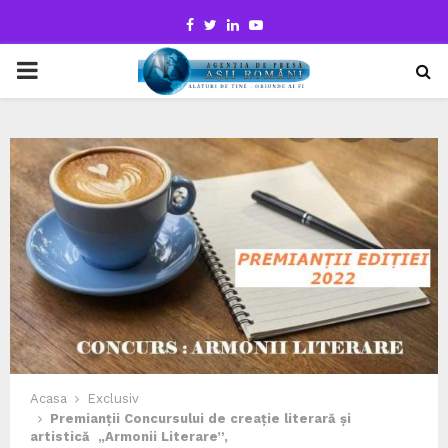
Facebook
Twitter
Linkedin
Youtube
PRIMARY
MENU
Acasa
Exclusiv
Premianții Concursului de creație literară și
artistică „Armonii Literare”,