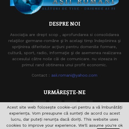
DESPRE NOI
Asociaţia are drept scop , aprofundarea si consolidarea
relaţiilor germane-române şi în acelaşi timp îndeplinirea şi
sprijinirea diferitelor acţiuni pentru domeniile formare,
cultură, sport, radio, Informaţie şi de asemenea realizarea
accesului către noile căi de comunicare. nu vizeaza in
primul rand obtinerea unui profit economic.
Contact :
asii.romani@yahoo.com
URMĂREȘTE-NE
Acest site web folosește cookie-uri pentru a vă îmbunătăți
experiența. Vom presupune că sunteți de acord cu acest
lucru, dar puteți renunța dacă doriți. This website uses
cookies to improve your experience. We'll assume you're ok