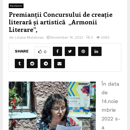
Exclusiv
Premianții Concursului de creație
literară și artistică „Armonii
Literare”,
de
Liliana Moldovan
November 14, 2022
0
2063
SHARE
0
În data
de
14.noie
mbrie
2022 s-
a