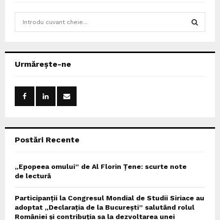
S
e
a
S
r
c
E
Urmărește-ne
h
f
A
o
r
R
:
C
Postări Recente
H
„Epopeea omului” de Al Florin Țene: scurte note
de lectură
Participanții la Congresul Mondial de Studii Siriace au
adoptat „Declarația de la București” salutând rolul
României și contribuția sa la dezvoltarea unei