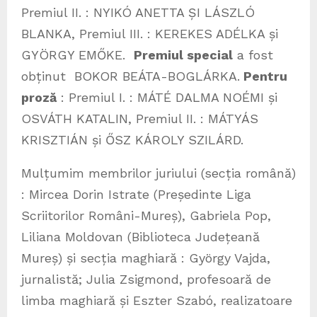
Premiul II. : NYIKÓ ANETTA ȘI LÁSZLÓ
BLANKA, Premiul III. : KEREKES ADÉLKA și
GYÖRGY EMŐKE.
Premiul special
a fost
obținut BOKOR BEÁTA-BOGLÁRKA.
Pentru
proză
: Premiul I. : MÁTÉ DALMA NOÉMI și
OSVÁTH KATALIN, Premiul II. : MÁTYÁS
KRISZTIÁN și ŐSZ KÁROLY SZILÁRD.
Mulțumim membrilor juriului (secția română)
: Mircea Dorin Istrate (Președinte Liga
Scriitorilor Români-Mureș), Gabriela Pop,
Liliana Moldovan (Biblioteca Județeană
Mureș) și secția maghiară : György Vajda,
jurnalistă; Julia Zsigmond, profesoară de
limba maghiară și Eszter Szabó, realizatoare