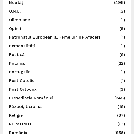
Noutăți
(496)
O.N.U.
(3)
Olimpiade
(1)
Opinii
(9)
Patronatul European al Femeilor de Afaceri
(1)
Personalități
(1)
Politică
(6)
Polonia
(22)
Portugalia
(1)
Post Catolic
(1)
Post Ortodox
(3)
Preşedinţia României
(245)
Război, Ucraina
(16)
Religie
(37)
REPATRIOT
(31)
România
(856)