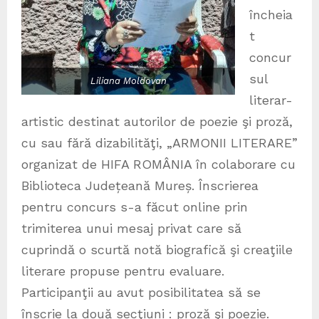
încheia
t
concur
sul
Liliana Moldovan
literar-
artistic destinat autorilor de poezie şi proză,
cu sau fără dizabilităţi, „ARMONII LITERARE”
organizat de HIFA ROMÂNIA în colaborare cu
Biblioteca Județeană Mureș. Înscrierea
pentru concurs s-a făcut online prin
trimiterea unui mesaj privat care să
cuprindă o scurtă notă biografică şi creaţiile
literare propuse pentru evaluare.
Participanţii au avut posibilitatea să se
înscrie la două secţiuni : proză şi poezie.