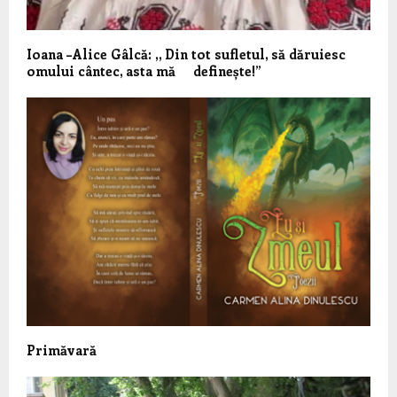
Ioana –Alice Gâlcă: ,, Din tot sufletul, să dăruiesc
omului cântec, asta mă definește!”
Primăvară