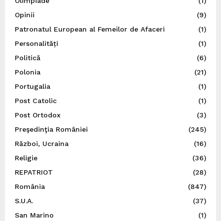
Olimpiade
(1)
Opinii
(9)
Patronatul European al Femeilor de Afaceri
(1)
Personalități
(1)
Politică
(6)
Polonia
(21)
Portugalia
(1)
Post Catolic
(1)
Post Ortodox
(3)
Preşedinţia României
(245)
Război, Ucraina
(16)
Religie
(36)
REPATRIOT
(28)
România
(847)
S.U.A.
(37)
San Marino
(1)