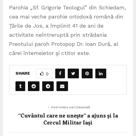
Parohia „Sf. Grigorie Teologul” din Schiedam,
cea mai veche parohie ortodoxă română din
Ţările de Jos, a împlinit 41 de ani de
activitate neîntreruptă prin strădania
Preotului paroh Protopop Dr. Ioan Dură, al
cărei întemeietor şi ctitor este.
SHARE
0
POSTAREA ANTERIOARĂ
“Cuvântul care ne uneşte” a ajuns şi la
Cercul Militar Iaşi