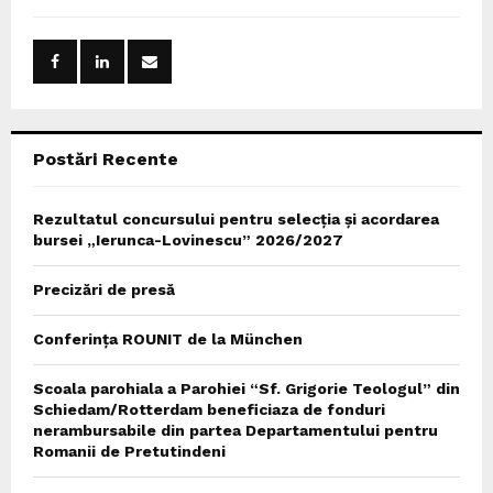
h
f
A
o
r
R
:
C
Postări Recente
H
Rezultatul concursului pentru selecția și acordarea
bursei „Ierunca-Lovinescu” 2026/2027
Precizări de presă
Conferința ROUNIT de la München
Scoala parohiala a Parohiei “Sf. Grigorie Teologul” din
Schiedam/Rotterdam beneficiaza de fonduri
nerambursabile din partea Departamentului pentru
Romanii de Pretutindeni