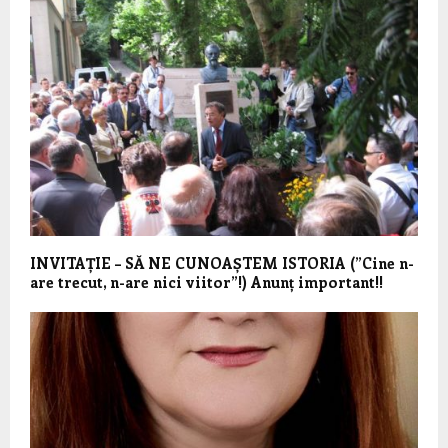
INVITAȚIE – SĂ NE CUNOAȘTEM ISTORIA (”Cine n-
are trecut, n-are nici viitor”!) Anunț important!!