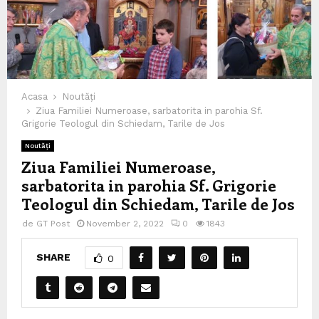
Acasa
Noutăți
Ziua Familiei Numeroase, sarbatorita in parohia Sf.
Grigorie Teologul din Schiedam, Tarile de Jos
Noutăți
Ziua Familiei Numeroase,
sarbatorita in parohia Sf. Grigorie
Teologul din Schiedam, Tarile de Jos
de
GT Post
November 2, 2022
0
1843
SHARE
0