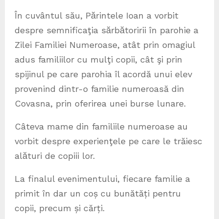
În cuvântul său, Pӑrintele Ioan a vorbit
despre semnificaţia sӑrbӑtoririi în parohie a
Zilei Familiei Numeroase, atât prin omagiul
adus familiilor cu mulţi copii, cât şi prin
spijinul pe care parohia îl acordă unui elev
provenind dintr-o familie numeroasă din
Covasna, prin oferirea unei burse lunare.
Câteva mame din familiile numeroase au
vorbit despre experienţele pe care le trăiesc
alӑturi de copiii lor.
La finalul evenimentului, fiecare familie a
primit în dar un coș cu bunătăți pentru
copii, precum și cărți.