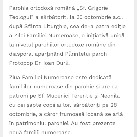
Parohia ortodoxă română „Sf. Grigorie
Teologul” a sӑrbӑtorit, la 30 octombrie a.c.,
dupӑ Sfânta Liturghie, cea de-a patra ediţie
a Zilei Familiei Numeroase, o iniţiativӑ unicӑ
la nivelul parohiilor ortodoxe române din
diaspora, aparţinând Pӑrintelui paroh
Protopop Dr. Ioan Durӑ.
Ziua Familiei Numeroase este dedicată
familiilor numeroase din parohie și are ca
patroni pe Sf. Mucenici Terentie și Neonila
cu cei șapte copii ai lor, sărbătoriți pe 28
octombrie, a căror frumoasă icoană se află
în patrimoniul parohiei. Au fost prezente
nouă familii numeroase.