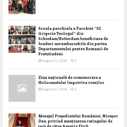
Scoala parohiala a Parohiei “Sf.
Grigorie Teologul” din
Schiedam/Rotterdam beneficiaza de
fonduri nerambursabile din partea
Departamentului pentru Romanii de
Pretutindeni
August 3, 2026
0
Ziua națională de comemorare a
Holocaustului împotriva romilor
August 2, 2026
0
Mesajul Președintelui României, Nicușor
Dan, privind menținerea ratingului de
țară de către Agenția Fitch,