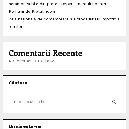
nerambursabile din partea Departamentului pentru
Romanii de Pretutindeni
Ziua națională de comemorare a Holocaustului împotriva
romilor
Comentarii Recente
No comments to show.
Căutare
S
e
a
S
r
c
E
Urmărește-ne