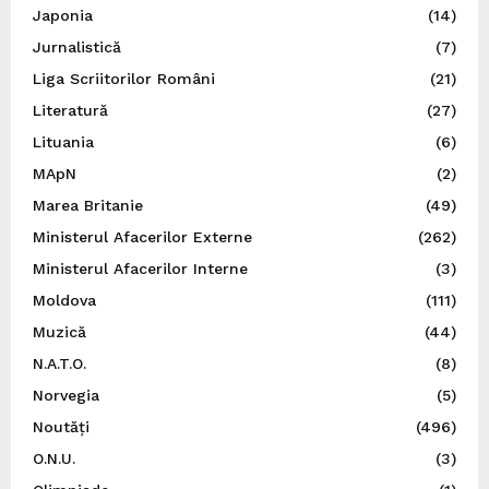
Japonia
(14)
Jurnalistică
(7)
Liga Scriitorilor Români
(21)
Literatură
(27)
Lituania
(6)
MApN
(2)
Marea Britanie
(49)
Ministerul Afacerilor Externe
(262)
Ministerul Afacerilor Interne
(3)
Moldova
(111)
Muzică
(44)
N.A.T.O.
(8)
Norvegia
(5)
Noutăți
(496)
O.N.U.
(3)