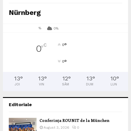
Nürnberg
%
0%
°
C
0
0
°
°
0
13
°
13
°
12
°
13
°
10
°
JOI
VIN
SÂM
DUM
LUN
Editoriale
Conferința ROUNIT de la München
August 3, 2026
0