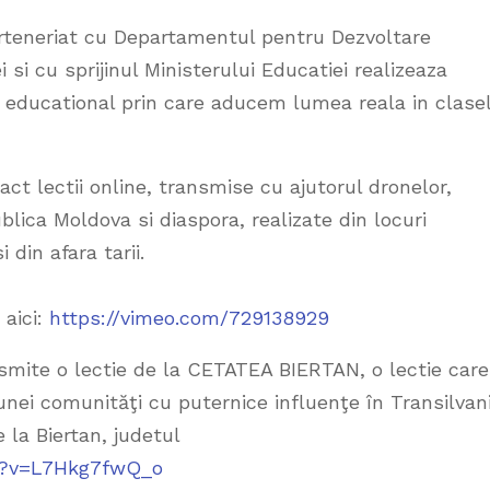
rteneriat cu Departamentul pentru Dezvoltare
si cu sprijinul Ministerului Educatiei realizeaza
ct educational prin care aducem lumea reala in clase
ct lectii online, transmise cu ajutorul dronelor,
blica Moldova si diaspora, realizate din locuri
din afara tarii.
 aici:
https://vimeo.com/729138929
nsmite o lectie de la CETATEA BIERTAN, o lectie care
unei comunităţi cu puternice influenţe în Transilvan
 la Biertan, judetul
h?v=L7Hkg7fwQ_o