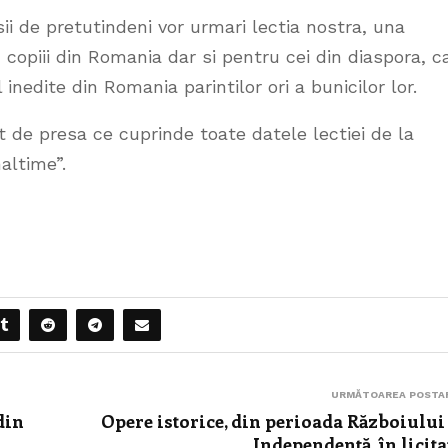
ii de pretutindeni vor urmari lectia nostra, una
copiii din Romania dar si pentru cei din diaspora, c
inedite din Romania parintilor ori a bunicilor lor.
 de presa ce cuprinde toate datele lectiei de la
naltime”.
URMĂTOAREA POSTA
din
Opere istorice, din perioada Războiului
Independență, în licita