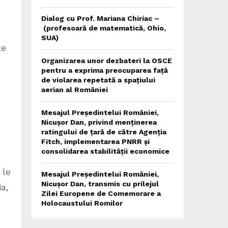
Dialog cu Prof. Mariana Chiriac –
(profesoară de matematică, Ohio,
SUA)
le
Organizarea unor dezbateri la OSCE
pentru a exprima preocuparea față
de violarea repetată a spațiului
aerian al României
Mesajul Președintelui României,
Nicușor Dan, privind menținerea
ratingului de țară de către Agenția
Fitch, implementarea PNRR și
consolidarea stabilității economice
 le
Mesajul Președintelui României,
Nicușor Dan, transmis cu prilejul
ia,
Zilei Europene de Comemorare a
Holocaustului Romilor