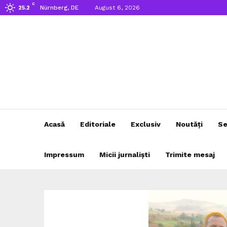
C
Nürnberg, DE
August 6, 2026
25.2
Acasă
Editoriale
Exclusiv
Noutăți
Se
Impressum
Micii jurnaliști
Trimite mesaj