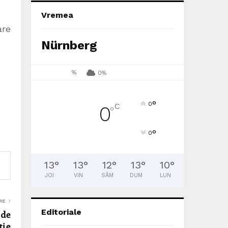
Vremea
are
Nürnberg
%
0%
°
0
C
0
°
°
0
13
°
13
°
12
°
13
°
10
°
JOI
VIN
SÂM
DUM
LUN
RE
Editoriale
 de
ție