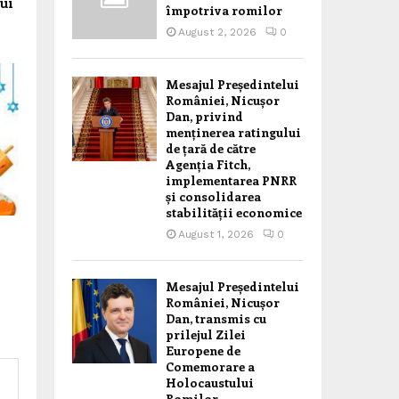
lui
împotriva romilor
August 2, 2026
0
Mesajul Președintelui
României, Nicușor
Dan, privind
menținerea ratingului
de țară de către
Agenția Fitch,
implementarea PNRR
și consolidarea
stabilității economice
August 1, 2026
0
Mesajul Președintelui
României, Nicușor
Dan, transmis cu
prilejul Zilei
Europene de
Comemorare a
Holocaustului
Romilor