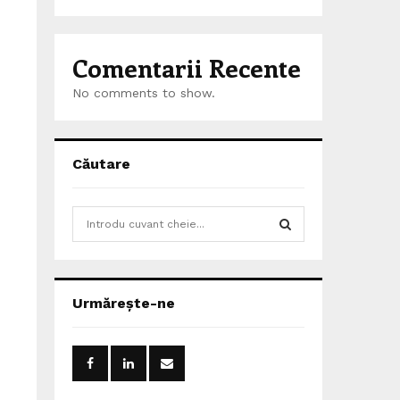
Comentarii Recente
No comments to show.
Căutare
S
e
a
S
r
c
E
Urmărește-ne
h
f
A
o
r
R
: