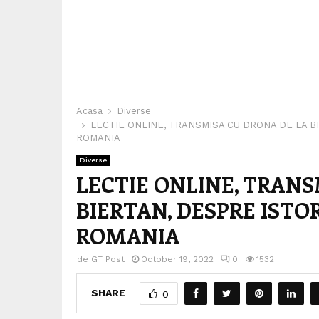
Acasa
Diverse
LECTIE ONLINE, TRANSMISA CU DRONA DE LA BI
ROMANIA
Diverse
LECTIE ONLINE, TRANS
BIERTAN, DESPRE ISTO
ROMANIA
de
GT Post
October 19, 2022
0
1532
SHARE
0