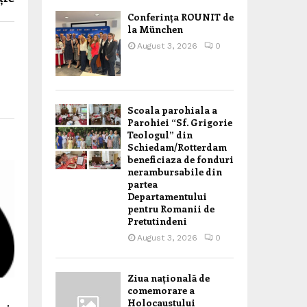
Conferința ROUNIT de
la München
August 3, 2026
0
Scoala parohiala a
Parohiei “Sf. Grigorie
Teologul” din
Schiedam/Rotterdam
beneficiaza de fonduri
nerambursabile din
partea
Departamentului
pentru Romanii de
Pretutindeni
August 3, 2026
0
Ziua națională de
comemorare a
Holocaustului