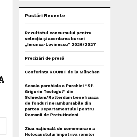
C
H
Postări Recente
Rezultatul concursului pentru
selecția și acordarea bursei
„Ierunca-Lovinescu” 2026/2027
Precizări de presă
Conferința ROUNIT de la München
A
Scoala parohiala a Parohiei “Sf.
Grigorie Teologul” din
Schiedam/Rotterdam beneficiaza
de fonduri nerambursabile din
partea Departamentului pentru
Romanii de Pretutindeni
Ziua națională de comemorare a
Holocaustului împotriva romilor