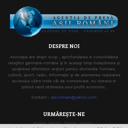
DESPRE NOI
Asociaţia are drept scop , aprofundarea si consolidarea
relaţiilor germane-române şi în acelaşi timp îndeplinirea şi
sprijinirea diferitelor acţiuni pentru domeniile formare,
cultură, sport, radio, Informaţie şi de asemenea realizarea
accesului către noile căi de comunicare. nu vizeaza in
primul rand obtinerea unui profit economic.
Contact :
asii.romani@yahoo.com
URMĂREȘTE-NE