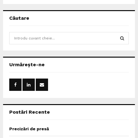
Căutare
S
e
a
S
r
c
E
Urmărește-ne
h
f
A
o
r
R
:
C
Postări Recente
H
Precizări de presă