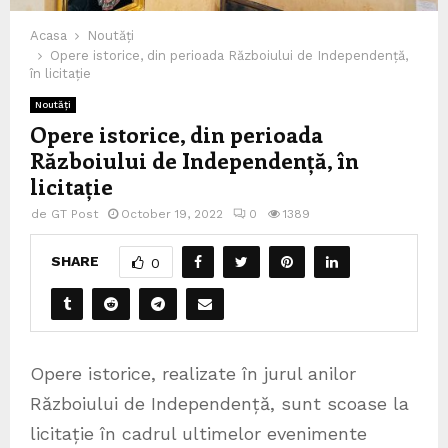
Acasa
Noutăți
Opere istorice, din perioada Războiului de Independență,
în licitație
Noutăți
Opere istorice, din perioada
Războiului de Independență, în
licitație
de
GT Post
October 19, 2022
0
1389
SHARE
0
Opere istorice, realizate în jurul anilor
Războiului de Independență, sunt scoase la
licitație în cadrul ultimelor evenimente