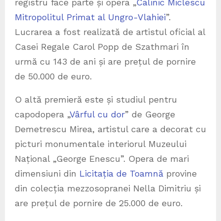
registru face parte și opera „
Calinic Miclescu
Mitropolitul Primat al Ungro-Vlahiei
”.
Lucrarea a fost realizată de artistul oficial al
Casei Regale Carol Popp de Szathmari în
urmă cu 143 de ani și are prețul de pornire
de 50.000 de euro.
O altă premieră este și studiul pentru
capodopera „
Vârful cu dor
” de George
Demetrescu Mirea, artistul care a decorat cu
picturi monumentale interiorul Muzeului
Național „George Enescu”. Opera de mari
dimensiuni din
Licitația de Toamnă
provine
din colecția mezzosopranei Nella Dimitriu și
are prețul de pornire de 25.000 de euro.