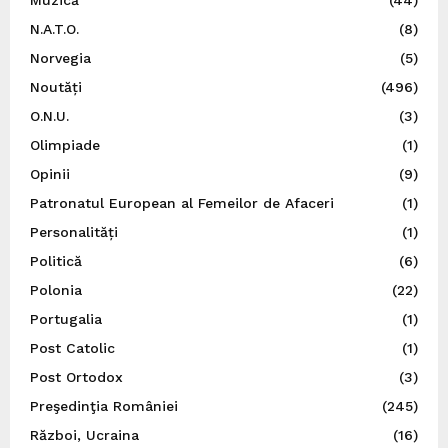
Muzică
(44)
N.A.T.O.
(8)
Norvegia
(5)
Noutăți
(496)
O.N.U.
(3)
Olimpiade
(1)
Opinii
(9)
Patronatul European al Femeilor de Afaceri
(1)
Personalități
(1)
Politică
(6)
Polonia
(22)
Portugalia
(1)
Post Catolic
(1)
Post Ortodox
(3)
Preşedinţia României
(245)
Război, Ucraina
(16)