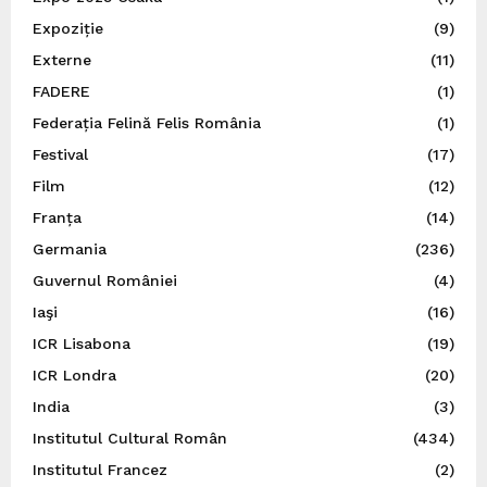
Expoziție
(9)
Externe
(11)
FADERE
(1)
Federația Felină Felis România
(1)
Festival
(17)
Film
(12)
Franța
(14)
Germania
(236)
Guvernul României
(4)
Iaşi
(16)
ICR Lisabona
(19)
ICR Londra
(20)
India
(3)
Institutul Cultural Român
(434)
Institutul Francez
(2)