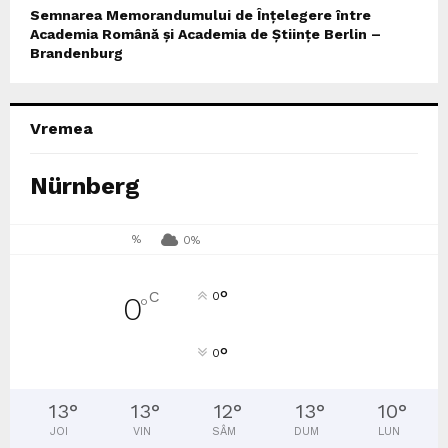
Semnarea Memorandumului de Înțelegere între
Academia Română și Academia de Științe Berlin –
Brandenburg
Vremea
Nürnberg
%
0%
°
C
0
0
°
°
0
13
°
13
°
12
°
13
°
10
°
JOI
VIN
SÂM
DUM
LUN