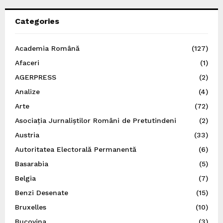
Categories
Academia Română
(127)
Afaceri
(1)
AGERPRESS
(2)
Analize
(4)
Arte
(72)
Asociația Jurnaliștilor Români de Pretutindeni
(2)
Austria
(33)
Autoritatea Electorală Permanentă
(6)
Basarabia
(5)
Belgia
(7)
Benzi Desenate
(15)
Bruxelles
(10)
Bucovina
(3)