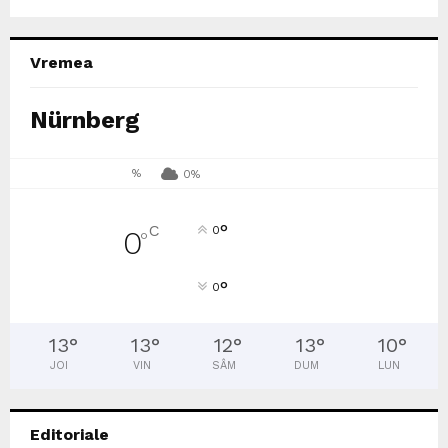
Vremea
Nürnberg
%
0%
°
C
0
0
°
°
0
13
°
13
°
12
°
13
°
10
°
JOI
VIN
SÂM
DUM
LUN
Editoriale