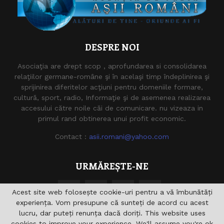
DESPRE NOI
Asociaţia are drept scop , aprofundarea si consolidarea
relaţiilor germane-române şi în acelaşi timp îndeplinirea şi
sprijinirea diferitelor acţiuni pentru domeniile formare,
cultură, sport, radio, Informaţie şi de asemenea realizarea
accesului către noile căi de comunicare. nu vizeaza in
primul rand obtinerea unui profit economic.
Contact :
asii.romani@yahoo.com
URMĂREȘTE-NE
Acest site web folosește cookie-uri pentru a vă îmbunătăți
experiența. Vom presupune că sunteți de acord cu acest
lucru, dar puteți renunța dacă doriți. This website uses
cookies to improve your experience. We'll assume you're ok