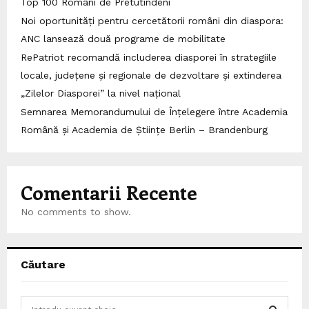
Top 100 Români de Pretutindeni
Noi oportunități pentru cercetătorii români din diaspora:
ANC lansează două programe de mobilitate
RePatriot recomandă includerea diasporei în strategiile
locale, județene și regionale de dezvoltare și extinderea
„Zilelor Diasporei” la nivel național
Semnarea Memorandumului de Înțelegere între Academia
Română și Academia de Științe Berlin – Brandenburg
Comentarii Recente
No comments to show.
Căutare
S