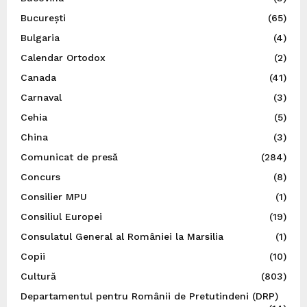
București
(65)
Bulgaria
(4)
Calendar Ortodox
(2)
Canada
(41)
Carnaval
(3)
Cehia
(5)
China
(3)
Comunicat de presă
(284)
Concurs
(8)
Consilier MPU
(1)
Consiliul Europei
(19)
Consulatul General al României la Marsilia
(1)
Copii
(10)
Cultură
(803)
Departamentul pentru Românii de Pretutindeni (DRP)