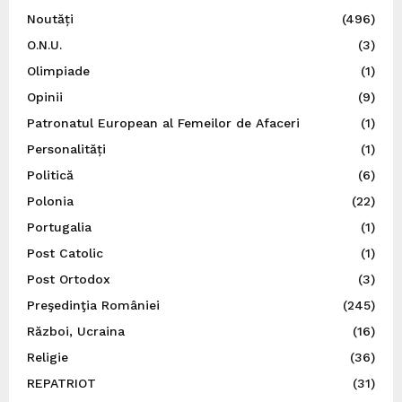
Noutăți
(496)
O.N.U.
(3)
Olimpiade
(1)
Opinii
(9)
Patronatul European al Femeilor de Afaceri
(1)
Personalități
(1)
Politică
(6)
Polonia
(22)
Portugalia
(1)
Post Catolic
(1)
Post Ortodox
(3)
Preşedinţia României
(245)
Război, Ucraina
(16)
Religie
(36)
REPATRIOT
(31)