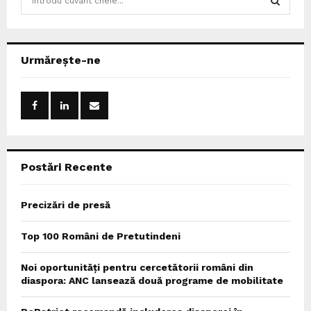
e
a
S
r
c
E
Urmărește-ne
h
f
A
o
r
R
:
C
Postări Recente
H
Precizări de presă
Top 100 Români de Pretutindeni
Noi oportunități pentru cercetătorii români din
diaspora: ANC lansează două programe de mobilitate