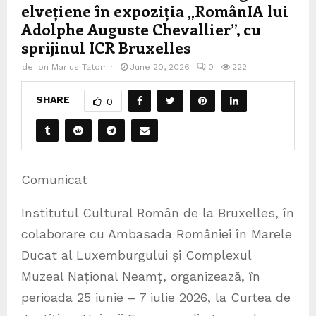
elvețiene în expoziția „RomânIA lui
Adolphe Auguste Chevallier”, cu
sprijinul ICR Bruxelles
de
Ion Marius Tatomir
June 20, 2026
0
222
SHARE
0
Comunicat
Institutul Cultural Român de la Bruxelles, în
colaborare cu Ambasada României în Marele
Ducat al Luxemburgului și Complexul
Muzeal Național Neamț, organizează, în
perioada 25 iunie – 7 iulie 2026, la Curtea de