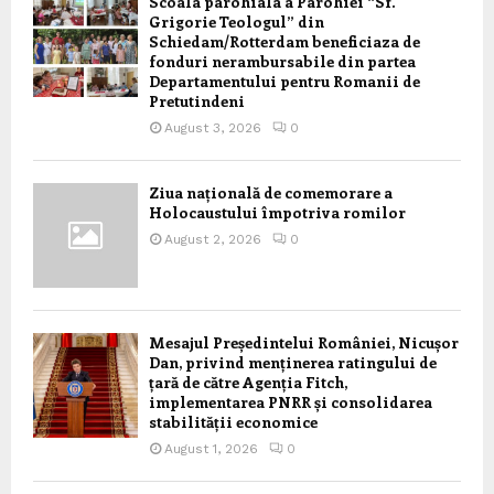
Scoala parohiala a Parohiei “Sf.
Grigorie Teologul” din
Schiedam/Rotterdam beneficiaza de
fonduri nerambursabile din partea
Departamentului pentru Romanii de
Pretutindeni
August 3, 2026
0
Ziua națională de comemorare a
Holocaustului împotriva romilor
August 2, 2026
0
Mesajul Președintelui României, Nicușor
Dan, privind menținerea ratingului de
țară de către Agenția Fitch,
implementarea PNRR și consolidarea
stabilității economice
August 1, 2026
0