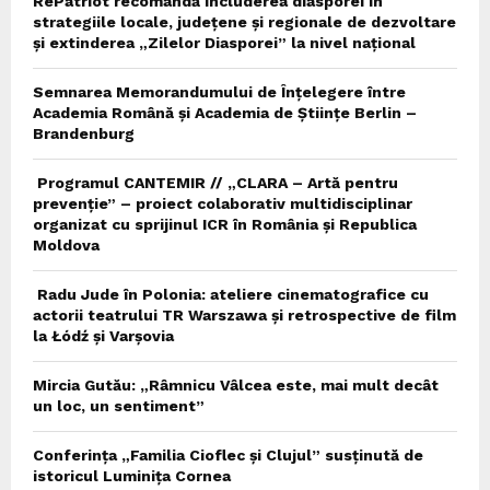
RePatriot recomandă includerea diasporei în
strategiile locale, județene și regionale de dezvoltare
și extinderea „Zilelor Diasporei” la nivel național
Semnarea Memorandumului de Înțelegere între
Academia Română și Academia de Științe Berlin –
Brandenburg
Programul CANTEMIR // „CLARA – Artă pentru
prevenție” – proiect colaborativ multidisciplinar
organizat cu sprijinul ICR în România și Republica
Moldova
Radu Jude în Polonia: ateliere cinematografice cu
actorii teatrului TR Warszawa și retrospective de film
la Łódź și Varșovia
Mircia Gutău: „Râmnicu Vâlcea este, mai mult decât
un loc, un sentiment”
Conferința „Familia Cioflec și Clujul” susținută de
istoricul Luminița Cornea