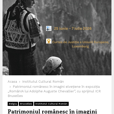
Acasa
Institutul Cultural Român
Patrimoniul românesc în imagini elvețiene în expoziția
„RomânIA lui Adolphe Auguste Chevallier”, cu sprijinul ICR
Bruxelles
Belgia
Bruxelles
Institutul Cultural Român
Patrimoniul românesc în imagini