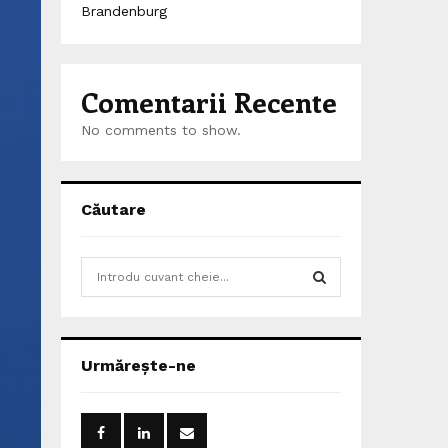
Brandenburg
Comentarii Recente
No comments to show.
Căutare
S
e
a
S
r
c
E
Urmărește-ne
h
f
A
o
r
R