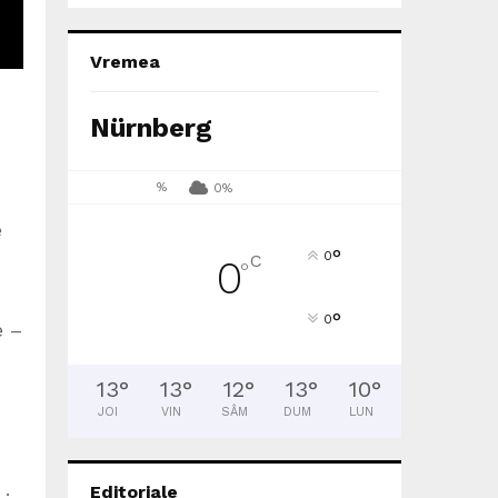
Vremea
Nürnberg
%
0%
e
°
0
C
0
°
°
0
e –
13
°
13
°
12
°
13
°
10
°
JOI
VIN
SÂM
DUM
LUN
Editoriale