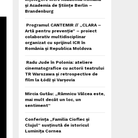
și Academia de Științe Berlin –
Brandenburg
Programul CANTEMIR // „CLARA –
Artă pentru prevenție” – proiect
colaborativ multidisciplinar
organizat cu sprijinul ICR în
România și Republica Moldova
Radu Jude în Polonia: ateliere
cinematografice cu actorii teatrului
TR Warszawa și retrospective de
film la Łódź și Varșovia
Mircia Gutău: „Râmnicu Vâlcea este,
mai mult decât un loc, un
sentiment”
Conferința „Familia Cioflec și
Clujul” susținută de istoricul
Luminița Cornea