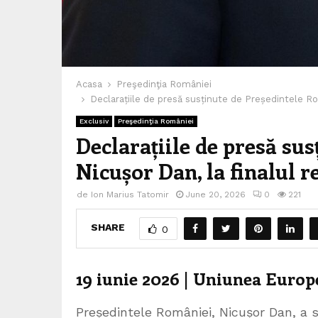
Acasa
Preşedinţia României
Declarațiile de presă susținute de Președintele Rom
Exclusiv
Preşedinţia României
Declarațiile de presă su
Nicușor Dan, la finalul 
de
Ion Marius Tatomir
June 20, 2026
0
221
SHARE
0
19 iunie 2026 | Uniunea Euro
Președintele României, Nicușor Dan, a sus