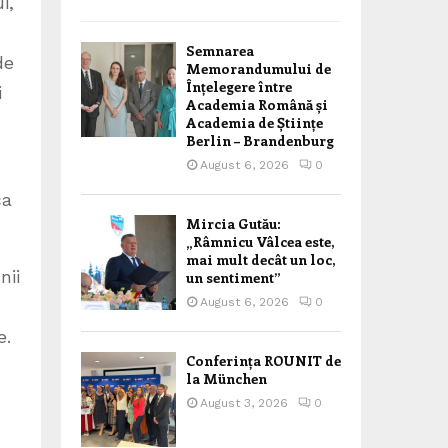
i,
Semnarea
de
Memorandumului de
Înțelegere între
i
Academia Română și
Academia de Științe
Berlin – Brandenburg
August 6, 2026
0
ca
Mircia Gutău:
„Râmnicu Vâlcea este,
mai mult decât un loc,
nii
un sentiment”
August 6, 2026
0
e.
Conferința ROUNIT de
la München
August 3, 2026
0