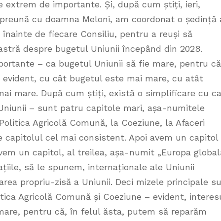
extrem de importante. Și, după cum știți, ieri,
 împreună cu doamna Meloni, am coordonat o ședință 
a înainte de fiecare Consiliu, pentru a reuși să
stră despre bugetul Uniunii începând din 2028.
ortante – ca bugetul Uniunii să fie mare, pentru că
, evident, cu cât bugetul este mai mare, cu atât
ai mare. După cum știți, există o simplificare cu c
niunii – sunt patru capitole mari, așa-numitele
 Politica Agricolă Comună, la Coeziune, la Afaceri
te capitolul cel mai consistent. Apoi avem un capitol
vem un capitol, al treilea, așa-numit „Europa global
ațiile, să le spunem, internaționale ale Uniunii
rea propriu-zisă a Uniunii. Deci mizele principale s
olitica Agricolă Comună și Coeziune – evident, interes
mare, pentru că, în felul ăsta, putem să reparăm