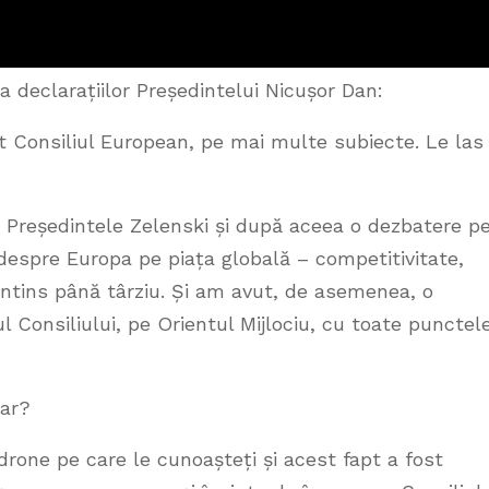
 declarațiilor Președintelui Nicușor Dan:
t Consiliul European, pe mai multe subiecte. Le las
cu Președintele Zelenski și după aceea o dezbatere p
despre Europa pe piața globală – competitivitate,
 întins până târziu. Și am avut, de asemenea, o
 Consiliului, pe Orientul Mijlociu, cu toate punctel
lar?
drone pe care le cunoașteți și acest fapt a fost