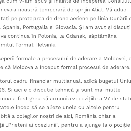
, așa cum v-am spus și înainte de începerea Consiliulu
 nevoia noastră temporară de sprijin Aliat. Vă aduc
ți pe protejarea de drone aeriene pe linia Dunării 
, Spania, Portugalia și Slovacia. Și am avut și discuți
ia va continua în Polonia, la Gdansk, săptămâna
umitul Format Helsinki.
nceperii formale a procesului de aderare a Moldovei, 
ste că Moldova a început formal procesul de aderare.
iitorul cadru financiar multianual, adică bugetul Uniu
. Și aici e o discuție tehnică și sunt mai multe
auna a fost greu să armonizezi pozițiile a 27 de stat
tatele încep să se alieze unele cu altele pentru
ită a colegilor noștri de aici, România chiar a
 „Prieteni ai coeziunii”, pentru a ajunge la o poziție