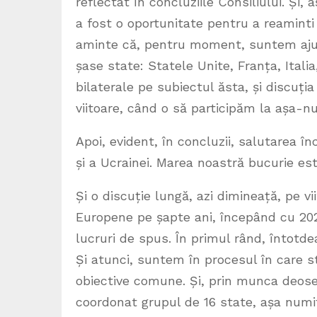
reflectat în concluziile Consiliului. Și
a fost o oportunitate pentru a reaminti
aminte că, pentru moment, suntem ajuta
șase state: Statele Unite, Franța, Italia
bilaterale pe subiectul ăsta, și discuț
viitoare, când o să participăm la așa-n
Apoi, evident, în concluzii, salutarea î
și a Ucrainei. Marea noastră bucurie e
Și o discuție lungă, azi dimineață, pe v
Europene pe șapte ani, începând cu 2028
lucruri de spus. În primul rând, întotde
Și atunci, suntem în procesul în care s
obiective comune. Și, prin munca deoseb
coordonat grupul de 16 state, așa numiții