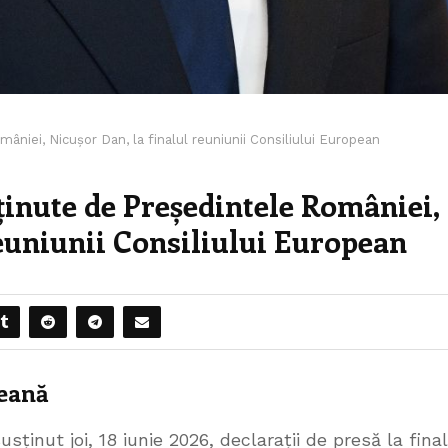
âniei, Nicușor Dan, la finalul reuniunii Consiliului European
sținute de Președintele României,
reuniunii Consiliului European
peană
ținut joi, 18 iunie 2026, declarații de presă la final