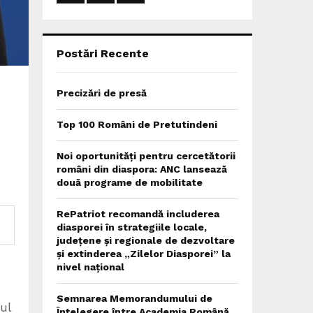
:
C
H
Postări Recente
Precizări de presă
Top 100 Români de Pretutindeni
Noi oportunități pentru cercetătorii
români din diaspora: ANC lansează
două programe de mobilitate
RePatriot recomandă includerea
diasporei în strategiile locale,
județene și regionale de dezvoltare
și extinderea „Zilelor Diasporei” la
nivel național
Semnarea Memorandumului de
ul
Înțelegere între Academia Română