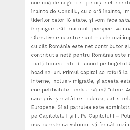
comună de negociere pe niște elemente 
înainte de Consiliu, cu o oră înainte,
liderilor celor 16 state, și vom face ast
împingem cât mai mult perspectiva noa
Obiectivele noastre sunt – cele mai imp
cu cât România este net contributor și
contribuția netă pentru România este m
toată lumea este de acord pe bugetul U
heading-uri. Primul capitol se referă la
Interne, inclusiv migrație, și acesta es
competitivitate, unde o să mă întorc. A
care privește atât extinderea, cât și rel
Europene. Și al patrulea este administra
pe Capitolele I și II. Pe Capitolul I – P
nostru este ca volumul să fie cât mai 