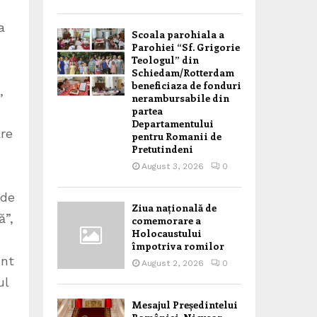
a
Scoala parohiala a
Parohiei “Sf. Grigorie
Teologul” din
Schiedam/Rotterdam
beneficiaza de fonduri
,
nerambursabile din
partea
Departamentului
are
pentru Romanii de
Pretutindeni
August 3, 2026
0
 de
Ziua națională de
ă”,
comemorare a
Holocaustului
împotriva romilor
unt
August 2, 2026
0
ul
Mesajul Președintelui