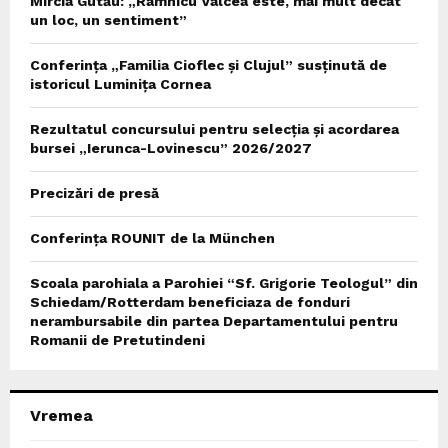
Mircia Gutău: „Râmnicu Vâlcea este, mai mult decât
un loc, un sentiment”
Conferința „Familia Cioflec și Clujul” susținută de
istoricul Luminița Cornea
Rezultatul concursului pentru selecția și acordarea
bursei „Ierunca-Lovinescu” 2026/2027
Precizări de presă
Conferința ROUNIT de la München
Scoala parohiala a Parohiei “Sf. Grigorie Teologul” din
Schiedam/Rotterdam beneficiaza de fonduri
nerambursabile din partea Departamentului pentru
Romanii de Pretutindeni
Vremea