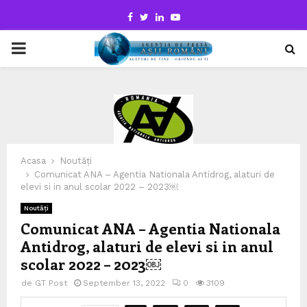
Facebook
Twitter
Linkedin
Youtube
PRIMARY
MENU
Acasa
Noutăți
Comunicat ANA – Agentia Nationala Antidrog, alaturi de
elevi si in anul scolar 2022 – 2023￼
Noutăți
Comunicat ANA – Agentia Nationala
Antidrog, alaturi de elevi si in anul
scolar 2022 – 2023￼
de
GT Post
September 13, 2022
0
3109