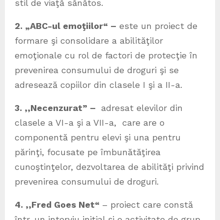
stil de viaţă sănătos.
2. „ABC-ul emoţiilor“ –
este un proiect de
formare şi consolidare a abilităţilor
emoţionale cu rol de factori de protecţie în
prevenirea consumului de droguri şi se
adresează copiilor din clasele I şi a II-a.
3. ,,Necenzurat” –
adresat elevilor din
clasele a VI-a şi a VII-a, care are o
componentă pentru elevi şi una pentru
părinţi, focusate pe îmbunătăţirea
cunoştinţelor, dezvoltarea de abilităţi privind
prevenirea consumului de droguri.
4. ,,Fred Goes Net“
– proiect care constă
într-un interviu iniţial şi o activitate de grup