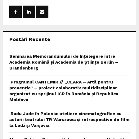
f
A
o
r
R
:
C
Postări Recente
H
Semnarea Memorandumului de Înțelegere între
Academia Română și Academia de Științe Berlin –
Brandenburg
Programul CANTEMIR // „CLARA – Artă pentru
prevenție” – proiect colaborativ multidisciplinar
organizat cu sprijinul ICR în România și Republica
Moldova
Radu Jude în Polonia: ateliere cinematografice cu
actorii teatrului TR Warszawa și retrospective de film
la Łódź și Varșovia