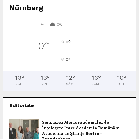
Nürnberg
%
0%
°
C
0
0
°
°
0
13
°
13
°
12
°
13
°
10
°
JOI
VIN
SÂM
DUM
LUN
Editoriale
Semnarea Memorandumului de
Înțelegere între Academia Română și
Academia de Științe Berlin –
Brandenburg