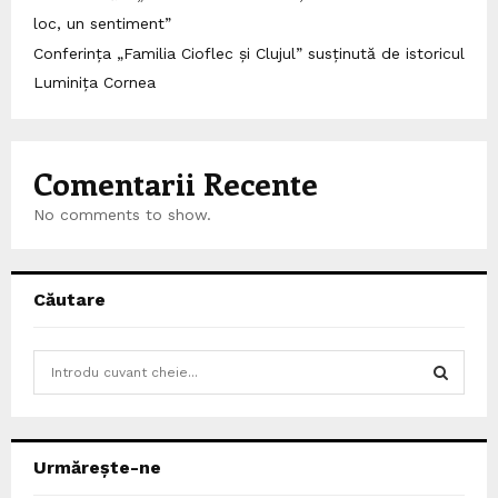
loc, un sentiment”
Conferința „Familia Cioflec și Clujul” susținută de istoricul
Luminița Cornea
Comentarii Recente
No comments to show.
Căutare
S
e
a
S
r
c
E
Urmărește-ne
h