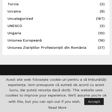
Turcia
(3)
Ucraina
(9)
Uncategorized
(167)
UNESCO
(3)
Ungaria
(10)
Uniunea Europeană
(16)
Uniunea Ziariștilor Profesioniști din România
(37)
Acest site web folosește cookie-uri pentru a vă îmbunătăți
experiența. Vom presupune că sunteți de acord cu acest
lucru, dar puteți renunța dacă doriți. This website uses
cookies to improve your experience. We'll assume you're ok
with this, but you can opt-out if you wish.
Accept
Read More
DESPRE NOI