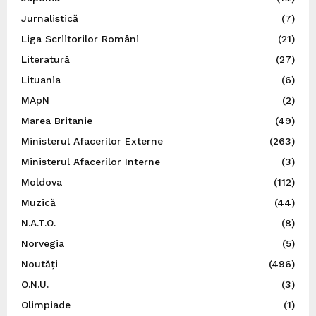
Jurnalistică
(7)
Liga Scriitorilor Români
(21)
Literatură
(27)
Lituania
(6)
MApN
(2)
Marea Britanie
(49)
Ministerul Afacerilor Externe
(263)
Ministerul Afacerilor Interne
(3)
Moldova
(112)
Muzică
(44)
N.A.T.O.
(8)
Norvegia
(5)
Noutăți
(496)
O.N.U.
(3)
Olimpiade
(1)