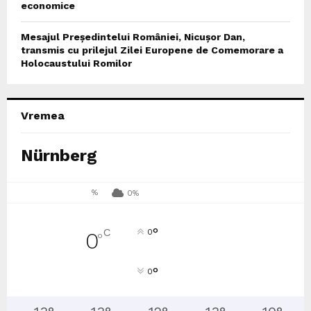
economice
Mesajul Președintelui României, Nicușor Dan,
transmis cu prilejul Zilei Europene de Comemorare a
Holocaustului Romilor
Vremea
Nürnberg
%
0%
°
C
0
0
°
°
0