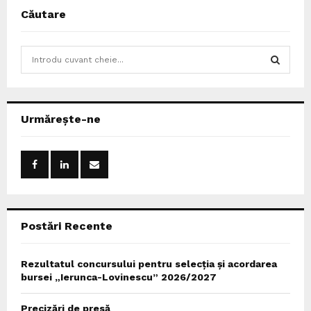
Căutare
S
e
a
S
r
c
E
Urmărește-ne
h
f
A
o
r
R
:
C
Postări Recente
H
Rezultatul concursului pentru selecția și acordarea
bursei „Ierunca-Lovinescu” 2026/2027
Precizări de presă