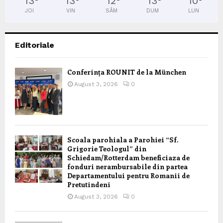
13
°
13
°
12
°
13
°
10
°
JOI
VIN
SÂM
DUM
LUN
Editoriale
Conferința ROUNIT de la München
August 3, 2026
0
Scoala parohiala a Parohiei “Sf.
Grigorie Teologul” din
Schiedam/Rotterdam beneficiaza de
fonduri nerambursabile din partea
Departamentului pentru Romanii de
Pretutindeni
August 3, 2026
0