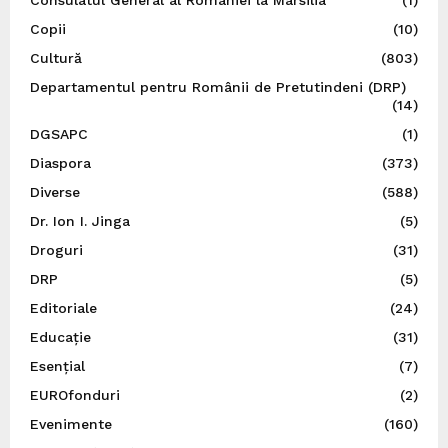
Consulatul General al României la Marsilia
(1)
Copii
(10)
Cultură
(803)
Departamentul pentru Românii de Pretutindeni (DRP)
(14)
DGSAPC
(1)
Diaspora
(373)
Diverse
(588)
Dr. Ion I. Jinga
(5)
Droguri
(31)
DRP
(5)
Editoriale
(24)
Educație
(31)
Esențial
(7)
EUROfonduri
(2)
Evenimente
(160)