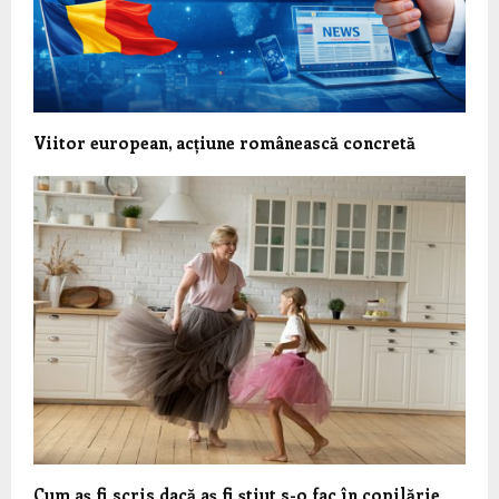
Viitor european, acțiune românească concretă
Cum aș fi scris dacă aș fi știut s-o fac în copilărie