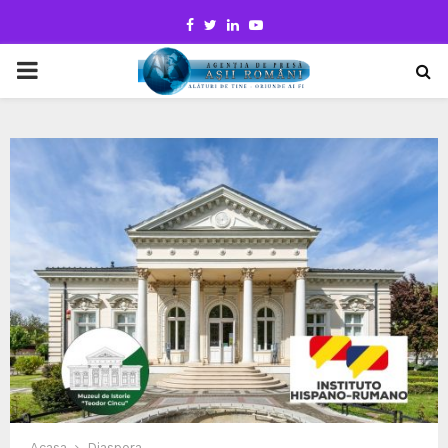
Facebook
Twitter
Linkedin
Youtube
PRIMARY
MENU
Acasa
Diaspora