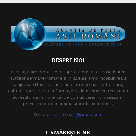
DESPRE NOI
Asociaţia are drept scop , aprofundarea si consolidarea
relaţiilor germane-române şi în acelaşi timp îndeplinirea şi
sprijinirea diferitelor acţiuni pentru domeniile formare,
cultură, sport, radio, Informaţie şi de asemenea realizarea
accesului către noile căi de comunicare. nu vizeaza in
primul rand obtinerea unui profit economic.
Contact :
asii.romani@yahoo.com
URMĂREȘTE-NE