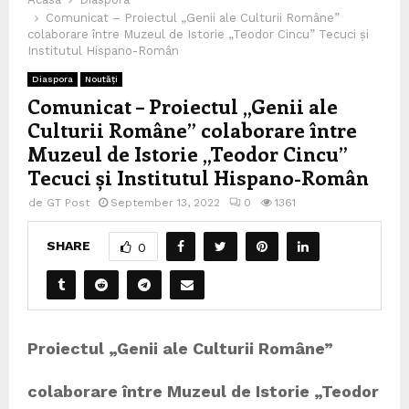
Comunicat – Proiectul „Genii ale Culturii Române”
colaborare între Muzeul de Istorie „Teodor Cincu” Tecuci și
Institutul Hispano-Român
Diaspora
Noutăți
Comunicat – Proiectul „Genii ale
Culturii Române” colaborare între
Muzeul de Istorie „Teodor Cincu”
Tecuci și Institutul Hispano-Român
de
GT Post
September 13, 2022
0
1361
SHARE
0
Proiectul „Genii ale Culturii Române”
colaborare între Muzeul de Istorie „Teodor