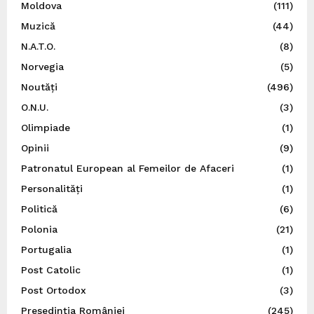
Moldova
(111)
Muzică
(44)
N.A.T.O.
(8)
Norvegia
(5)
Noutăți
(496)
O.N.U.
(3)
Olimpiade
(1)
Opinii
(9)
Patronatul European al Femeilor de Afaceri
(1)
Personalități
(1)
Politică
(6)
Polonia
(21)
Portugalia
(1)
Post Catolic
(1)
Post Ortodox
(3)
Preşedinţia României
(245)