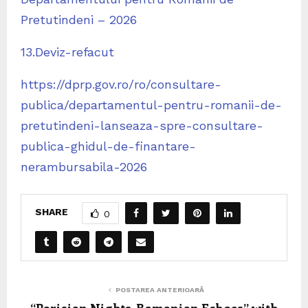
Pretutindeni – 2026
13.Deviz-refacut
https://dprp.gov.ro/ro/consultare-
publica/departamentul-pentru-romanii-de-
pretutindeni-lanseaza-spre-consultare-
publica-ghidul-de-finantare-
nerambursabila-2026
SHARE
0
POSTAREA ANTERIOARĂ
“Parisian Nights, Romanian Echoes” with