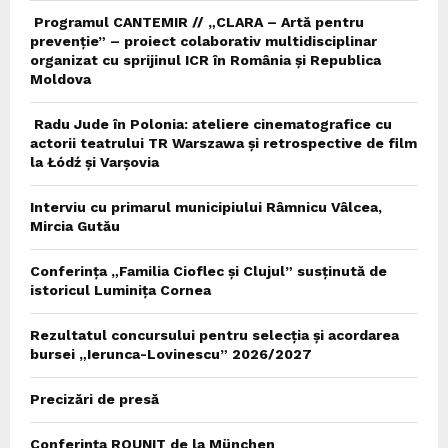
Programul CANTEMIR // „CLARA – Artă pentru
prevenție” – proiect colaborativ multidisciplinar
organizat cu sprijinul ICR în România și Republica
Moldova
Radu Jude în Polonia: ateliere cinematografice cu
actorii teatrului TR Warszawa și retrospective de film
la Łódź și Varșovia
Interviu cu primarul municipiului Râmnicu Vâlcea,
Mircia Gutău
Conferința „Familia Cioflec și Clujul” susținută de
istoricul Luminița Cornea
Rezultatul concursului pentru selecția și acordarea
bursei „Ierunca-Lovinescu” 2026/2027
Precizări de presă
Conferința ROUNIT de la München