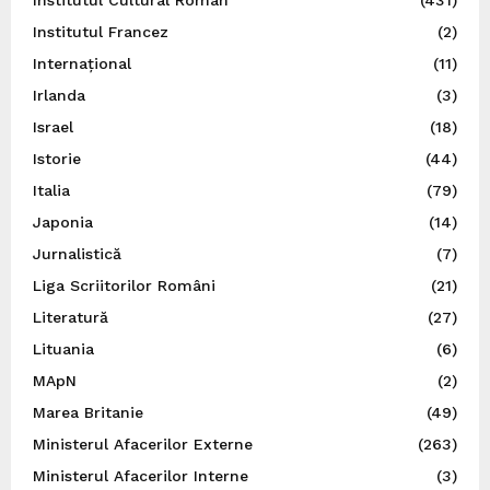
Institutul Cultural Român
(431)
Institutul Francez
(2)
Internațional
(11)
Irlanda
(3)
Israel
(18)
Istorie
(44)
Italia
(79)
Japonia
(14)
Jurnalistică
(7)
Liga Scriitorilor Români
(21)
Literatură
(27)
Lituania
(6)
MApN
(2)
Marea Britanie
(49)
Ministerul Afacerilor Externe
(263)
Ministerul Afacerilor Interne
(3)