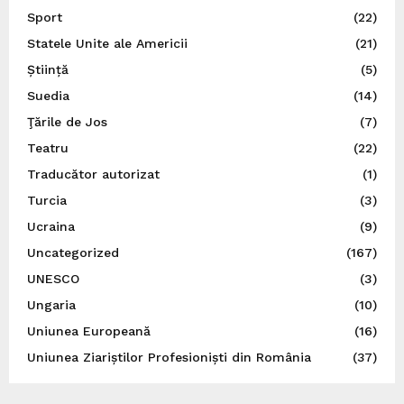
Sport
(22)
Statele Unite ale Americii
(21)
Știință
(5)
Suedia
(14)
Ţările de Jos
(7)
Teatru
(22)
Traducător autorizat
(1)
Turcia
(3)
Ucraina
(9)
Uncategorized
(167)
UNESCO
(3)
Ungaria
(10)
Uniunea Europeană
(16)
Uniunea Ziariștilor Profesioniști din România
(37)