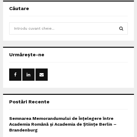
Căutare
S
e
a
S
r
c
E
Urmărește-ne
h
f
A
o
r
R
:
C
Postări Recente
H
Semnarea Memorandumului de Înțelegere între
Academia Română și Academia de Științe Berlin –
Brandenburg