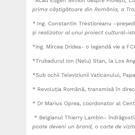
*Acad Eugen Simion
despre Ploiești, C
prima câștigătoare din România, a Trof
*
Ing. Constantin Trestioreanu –președinte
și realizator al unui proiect cultural-is
*ing. Mircea Dridea- o legendă vie a FC
*Trubadurul Ion (Nelu) Stan, la Los An
*Sub ochii Televiziunii Vaticanului, Pap
* Revoluția Română, transmisă în direct
* Dr Marius Oprea, coordonator al Cent
* Belgianul Thierry Lambin- îndrăgosti
poate deveni un brand, o carte de vizită