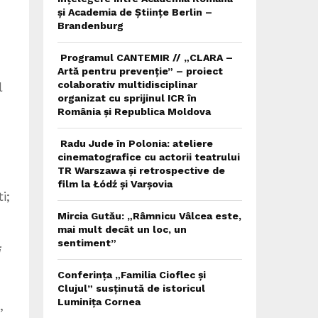
și Academia de Științe Berlin –
Brandenburg
Programul CANTEMIR // „CLARA –
Artă pentru prevenție” – proiect
colaborativ multidisciplinar
l
organizat cu sprijinul ICR în
România și Republica Moldova
Radu Jude în Polonia: ateliere
cinematografice cu actorii teatrului
TR Warszawa și retrospective de
film la Łódź și Varșovia
i;
Mircia Gutău: „Râmnicu Vâlcea este,
mai mult decât un loc, un
sentiment”
i
Conferința „Familia Cioflec și
Clujul” susținută de istoricul
Luminița Cornea
,