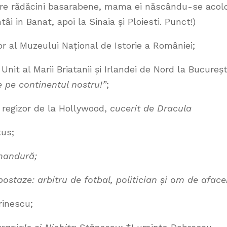
are rădăcini basarabene, mama ei născându-se acol
i in Banat, apoi la Sinaia și Ploiesti. Punct!)
 al Muzeului Național de Istorie a României;
it al Marii Briatanii și Irlandei de Nord la Bucureșt
pe continentul nostru!”
;
 regizor de la Hollywood,
cucerit de Dracula
tus;
mandură;
ipostaze: arbitru de fotbal, politician și om de afacer
rinescu;