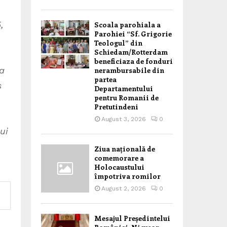
,
Scoala parohiala a
Parohiei “Sf. Grigorie
Teologul” din
Schiedam/Rotterdam
beneficiaza de fonduri
 a
nerambursabile din
partea
s
Departamentului
pentru Romanii de
Pretutindeni
August 3, 2026
0
ui
Ziua națională de
comemorare a
Holocaustului
împotriva romilor
August 2, 2026
0
Mesajul Președintelui