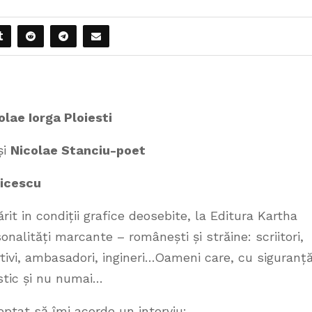
olae Iorga Ploiesti
și
Nicolae Stanciu-poet
icescu
rit in condiții grafice deosebite, la Editura Kartha
nalități marcante – românești și străine: scriitori,
portivi, ambasadori, ingineri…Oameni care, cu siguranță
stic și nu numai…
eptat să îmi acorde un interviu: