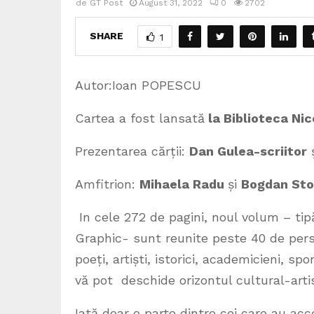
de
GT Post
August 31, 2022
0
2702
SHARE
1
Autor:Ioan POPESCU
Cartea a fost lansată
la Biblioteca Nic
Prezentarea cărții:
Dan Gulea-scriitor
Amfitrion:
Mihaela Radu
și
Bogdan Sto
In cele 272 de pagini, noul volum – tipă
Graphic- sunt reunite peste 40 de perso
poeți, artiști, istorici, academicieni, s
vă pot deschide orizontul cultural-arti
Iată doar o parte dintre cei care au acc