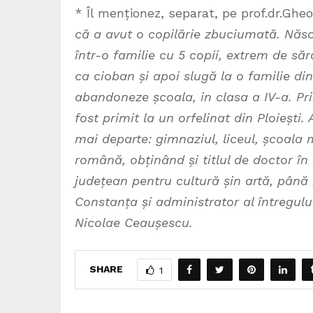
* Îl menționez, separat, pe prof.dr.Ghe
că a avut o copilărie zbuciumată. Născ
într-o familie cu 5 copii, extrem de săr
ca cioban și apoi slugă la o familie di
abandoneze școala, in clasa a IV-a. Pr
fost primit la un orfelinat din Ploiești
mai departe: gimnaziul, liceul, școala 
română, obținând și titlul de doctor în ș
județean pentru cultură șin artă, până
Constanța și administrator al întregului
Nicolae Ceaușescu.
SHARE
1