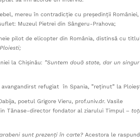
bel, mereu în contradicție cu președinții României,
e suflet: Muzeul Pietrei din Sângeru-Prahova;
eie pilot de elicopter din România, distinsă cu titlu
loiesti;
iei la Chișinău:
”Suntem două state, dar un singur
angandirst refugiat în Spania, ”reținut” la Ploieșt
bija, poetul Grigore Vieru, prof.univ.dr. Vasile
tin Tănase-director fondator al ziarului Timpul –
toț
arabeni sunt prezenți în carte?
Acestora le raspund