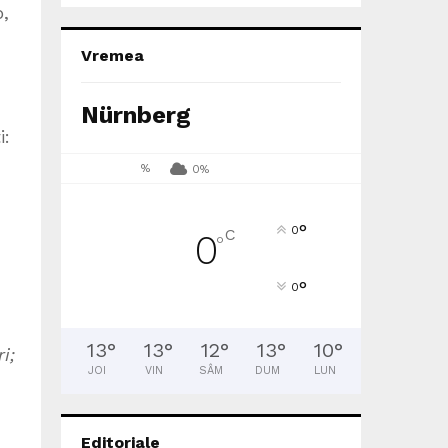
o,
Vremea
Nürnberg
i:
%
0%
°
0
C
0
°
°
0
13
°
13
°
12
°
13
°
10
°
i;
JOI
VIN
SÂM
DUM
LUN
Editoriale