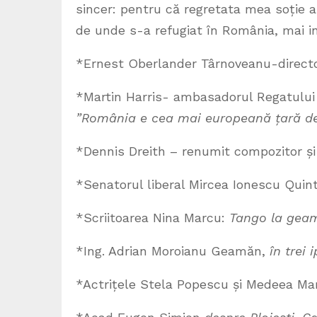
sincer: pentru că regretata mea soție 
de unde s-a refugiat în România, mai intâ
*Ernest Oberlander Târnoveanu-director
*Martin Harris- ambasadorul Regatului Un
”România e cea mai europeană țară de 
*Dennis Dreith – renumit compozitor și
*Senatorul liberal Mircea Ionescu Quin
*Scriitoarea Nina Marcu:
Tango la gea
*Ing. Adrian Moroianu Geamăn,
în trei 
*Actrițele Stela Popescu și Medeea Ma