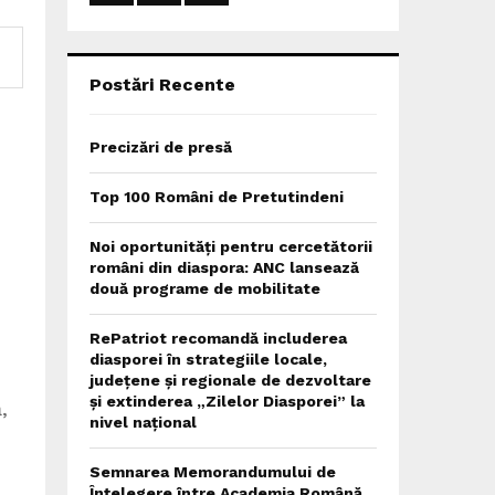
:
C
H
Postări Recente
Precizări de presă
Top 100 Români de Pretutindeni
Noi oportunități pentru cercetătorii
români din diaspora: ANC lansează
două programe de mobilitate
RePatriot recomandă includerea
diasporei în strategiile locale,
județene și regionale de dezvoltare
și extinderea „Zilelor Diasporei” la
,
nivel național
Semnarea Memorandumului de
Înțelegere între Academia Română