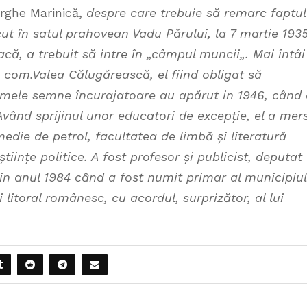
orghe Marinică,
despre care trebuie să remarc faptul
ut în satul prahovean Vadu Părului, la 7 martie 1935
acă, a trebuit să intre în „câmpul muncii„. Mai întâi
n com.Valea Călugărească, el fiind obligat să
imele semne încurajatoare au apărut in 1946, când
. Având sprijinul unor educatori de excepție, el a mer
medie de petrol, facultatea de limbă și literatură
tiințe politice. A fost profesor și publicist, deputat
 in anul 1984 când a fost numit primar al municipiul
 litoral românesc, cu acordul, surprizător, al lui