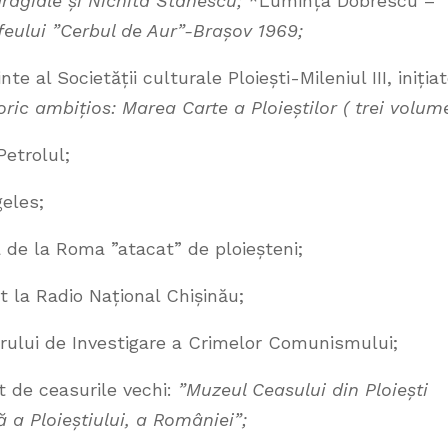
aragiale și Nichita Stănescu;
*Lumința Dobrescu –
eului ”Cerbul de Aur”-Brașov 1969;
 al Societății culturale Ploiești-Mileniul III, inițiat
toric ambițios: Marea Carte a Ploieștilor ( trei volume
Petrolul;
geles;
a de la Roma ”atacat” de ploieșteni;
 la Radio Național Chișinău;
rului de Investigare a Crimelor Comunismului;
t de ceasurile vechi:
”Muzeul Ceasului din Ploiești
 a Ploieștiului, a României”;