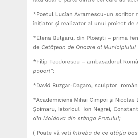
*Poetul Lucian Avramescu-un scriitor re
inițiator și realizator al unui proiect d
*Elena Bulgaru, din Ploiești – prima fem
de
Cetățean de Onoare al Municipiului P
*Filip Teodorescu – ambasadorul Român
popor!”;
*David Buzgar-Dagaro, sculptor român av
*Academicienii Mihai Cimpoi și Nicolae Da
Șoimaru, istoricul Ion Negrei, Constan
din Moldova din stânga Prutului;
( Poate vă veti
întreba de ce atâția bas