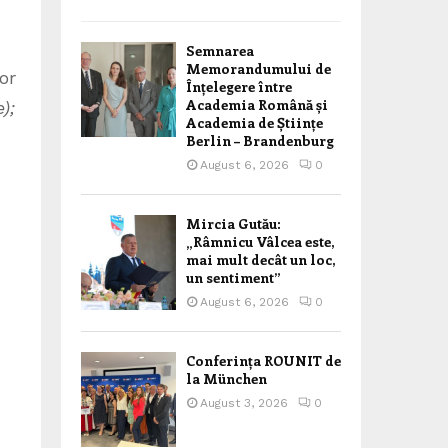
Semnarea
Memorandumului de
or
Înțelegere între
Academia Română și
);
Academia de Științe
Berlin – Brandenburg
August 6, 2026
0
Mircia Gutău:
„Râmnicu Vâlcea este,
mai mult decât un loc,
un sentiment”
August 6, 2026
0
Conferința ROUNIT de
la München
August 3, 2026
0