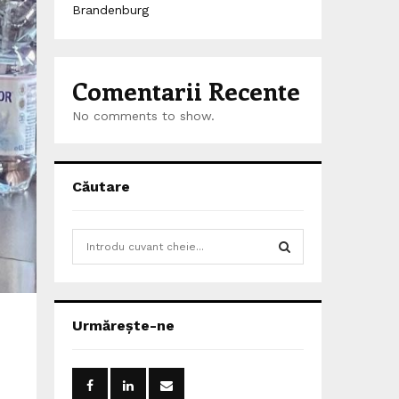
Brandenburg
Comentarii Recente
No comments to show.
Căutare
S
e
a
S
r
c
E
Urmărește-ne
h
f
A
o
r
R