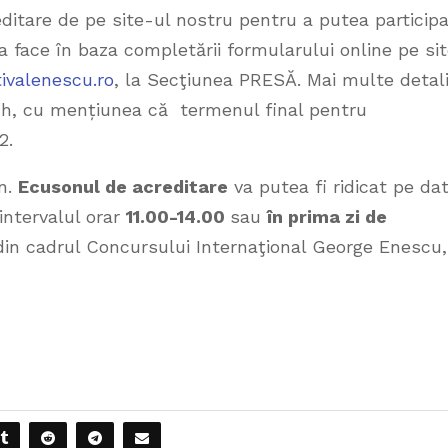
ditare de pe site-ul nostru pentru a putea particip
a face în baza completării formularului online pe si
ivalenescu.ro
, la Secţiunea PRESĂ. Mai multe detali
ttch, cu mențiunea că termenul final pentru
2.
n.
Ecusonul de acreditare
va putea fi ridicat pe da
intervalul orar
11.00-14.00
sau
în prima zi de
din cadrul Concursului Internaţional George Enescu,