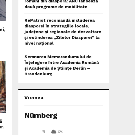
români din diaspora: ANC lansează
două programe de mobilitate
RePatriot recomandă includerea
diasporei în strategiile locale,
ei,
județene și regionale de dezvoltare
și extinderea „Zilelor Diasporei” la
nivel național
Semnarea Memorandumului de
Înțelegere între Academia Română
și Academia de Științe Berlin –
Brandenburg
Vremea
Nürnberg
uă
un
%
0%