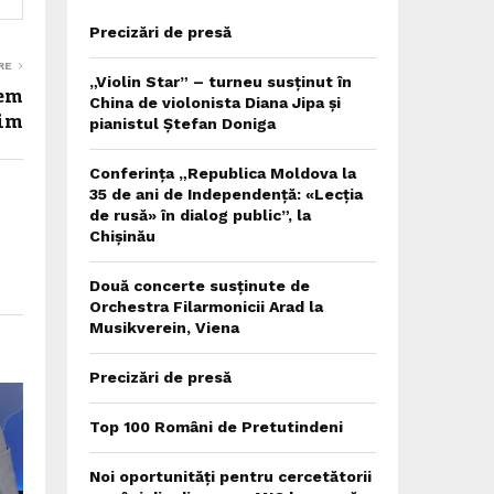
Precizări de presă
RE
„Violin Star” – turneu susținut în
tem
China de violonista Diana Jipa și
șim
pianistul Ștefan Doniga
Conferința „Republica Moldova la
35 de ani de Independență: «Lecția
de rusă» în dialog public”, la
Chișinău
Două concerte susținute de
Orchestra Filarmonicii Arad la
Musikverein, Viena
Precizări de presă
Top 100 Români de Pretutindeni
Noi oportunități pentru cercetătorii