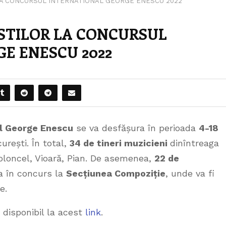
LA CONCURSUL INTERNATIONAL GEORGE ENESCU 2022
STILOR LA CONCURSUL
E ENESCU 2022
al George Enescu
se va desfășura în perioada
4-18
urești. În total,
34 de tineri muzicieni
dinîntreaga
ioloncel, Vioară, Pian. De asemenea,
22 de
a în concurs la
Secțiunea Compoziție
, unde va fi
e.
disponibil la acest
link
.