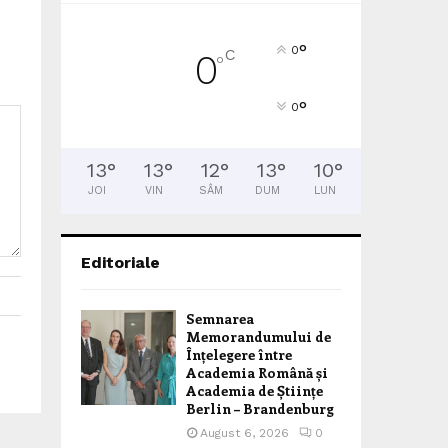
°
0
C
0
°
°
0
13
°
13
°
12
°
13
°
10
°
JOI
VIN
SÂM
DUM
LUN
Editoriale
Semnarea
Memorandumului de
Înțelegere între
Academia Română și
Academia de Științe
Berlin – Brandenburg
August 6, 2026
0