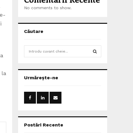
a
No comments to show.
te-
i
Căutare
S
ta
e
a
S
r
 la
c
E
Urmărește-ne
h
f
A
o
r
R
:
C
H
Postări Recente