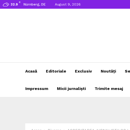
C
Nürnberg, DE
August 9, 2026
32.9
Acasă
Editoriale
Exclusiv
Noutăți
Se
Impressum
Micii jurnaliști
Trimite mesaj