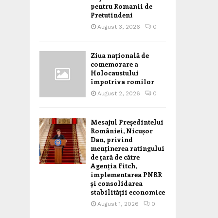
pentru Romanii de
Pretutindeni
August 3, 2026
0
Ziua națională de
comemorare a
Holocaustului
împotriva romilor
August 2, 2026
0
Mesajul Președintelui
României, Nicușor
Dan, privind
menținerea ratingului
de țară de către
Agenția Fitch,
implementarea PNRR
și consolidarea
stabilității economice
August 1, 2026
0