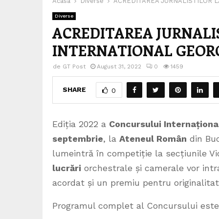
Acasa
Diverse
ACREDITAREA JURNALISTILOR 
Diverse
ACREDITAREA JURNALI
INTERNATIONAL GEORG
de
GT Post
August 31, 2022
0
1459
SHARE
0
Ediția 2022 a
Concursului Internațion
septembrie
, la
Ateneul Român
din Buc
lumeintră în competiție la secțiunile V
lucrări
orchestrale și camerale vor intr
acordat și un premiu pentru originalitat
Programul complet al Concursului este 