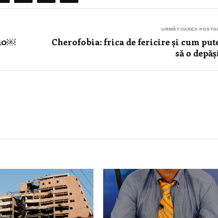
URMĂTOAREA POSTA
10￼
Cherofobia: frica de fericire și cum pu
să o depă