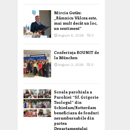
Mircia Gutău:
„Râmnicu Vâlcea este,
mai mult decât un loc,
un sentiment”
August 6, 2026
0
Conferința ROUNIT de
la München
August 3, 2026
0
Scoala parohiala a
Parohiei “Sf. Grigorie
Teologul” din
Schiedam/Rotterdam
beneficiaza de fonduri
nerambursabile din
partea
Departamentului