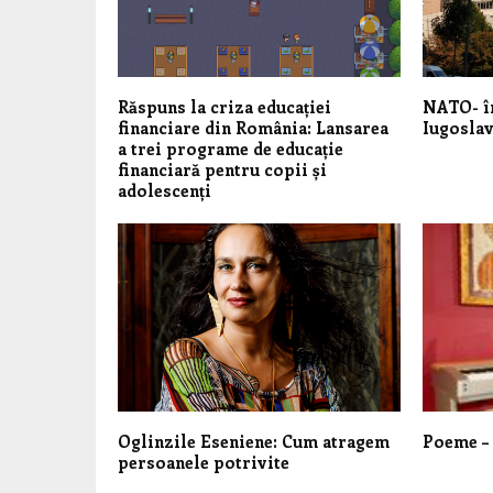
Răspuns la criza educației
NATO- în
financiare din România: Lansarea
Iugoslav
a trei programe de educație
financiară pentru copii și
adolescenți
Oglinzile Eseniene: Cum atragem
Poeme 
persoanele potrivite