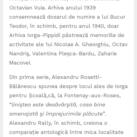
Octavian Vuia. Arhiva anului 1939
consemnează dosarul de numire a lui Bucur
Teodor, în schimb, pentru anul 1940, doar
Arhiva Iorga-Pippidi păstrează memoriile de
activitate ale 1ui Nicolae A. Gheorghiu, Octav
Nandriş, Valentina Pleșca-Bardu, Zaharie
Macovei.
Din prima serie, Alexandru Rosetti-
Bălănescu spunea despre locul ales de Iorga
pentru Școală,că, la Fontenay-aux-Roses,
“
liniştea este desăvârşită, casa bine
amenajată şi împrejurimile plăcute
”.
Alexandru Rally, în schimb, creiona o
comparație antologică între mica localitate