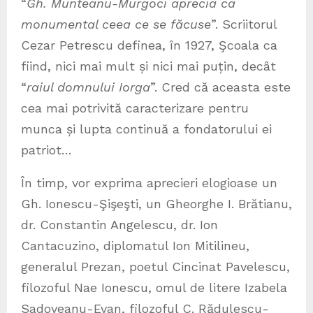
“
Gh. Munteanu-Murgoci aprecia ca
monumental ceea ce se făcuse
”. Scriitorul
Cezar Petrescu definea, în 1927, Şcoala ca
fiind, nici mai mult și nici mai puțin, decât
“
raiul domnului Iorga
”. Cred că aceasta este
cea mai potrivită caracterizare pentru
munca și lupta continuă a fondatorului ei
patriot…
În timp, vor exprima aprecieri elogioase un
Gh. Ionescu-Şişeşti, un Gheorghe I. Brătianu,
dr. Constantin Angelescu, dr. Ion
Cantacuzino, diplomatul Ion Mitilineu,
generalul Prezan, poetul Cincinat Pavelescu,
filozoful Nae Ionescu, omul de litere Izabela
Sadoveanu-Evan, filozoful C. Rădulescu-