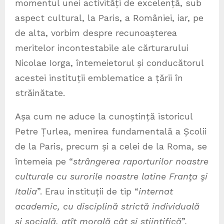
momentul unei activități de excelență, sub
aspect cultural, la Paris, a României, iar, pe
de alta, vorbim despre recunoașterea
meritelor incontestabile ale cărturarului
Nicolae Iorga, întemeietorul și conducătorul
acestei instituții emblematice a țării în
străinătate.
Așa cum ne aduce la cunoștință istoricul
Petre Țurlea, menirea fundamentală a Școlii
de la Paris, precum și a celei de la Roma, se
întemeia pe “
strângerea raporturilor noastre
culturale cu surorile noastre latine Franţa şi
Italia
”. Erau instituții de tip “
internat
academic, cu disciplină strictă individuală
şi socială, atît morală cât şi ştiinţifică
”,