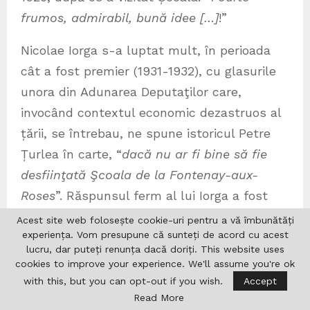
frumos, admirabil, bună idee […]
!”
Nicolae Iorga s-a luptat mult, în perioada
cât a fost premier (1931-1932), cu glasurile
unora din Adunarea Deputaţilor care,
invocând contextul economic dezastruos al
țării, se întrebau, ne spune istoricul Petre
Țurlea în carte, “
dacă nu ar fi bine să fie
desfiinţată Şcoala de la Fontenay-aux-
Roses
”. Răspunsul ferm al lui Iorga a fost
acela că “
instituția respectivă este
Acest site web folosește cookie-uri pentru a vă îmbunătăți
experiența. Vom presupune că sunteți de acord cu acest
indispensabilă pentru ţară şi „cheltuiala
lucru, dar puteți renunța dacă doriți. This website uses
este minimă”, deoarece nu cuprinde decît
cookies to improve your experience. We'll assume you're ok
un număr foarte mic de membri
”. Loviturile
with this, but you can opt-out if you wish.
Accept
Read More
asupra instituției și a directorului său au