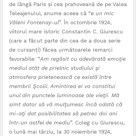
de lângă Paris și cea prahoveană de pe Valea
Teleajenului, anume aceea că “
e un mic
Văleni Fontenay-ul
”. În octombrie 1924,
viitorul mare istoric Constantin C. Giurescu
(care a făcut parte din cea de a doua serie
de cursanți) făcea următoarele remarci
favorabile: “
Am regăsit cu adevărată emoţie
mediul atât de prielnic studiului şi
atmosfera prietenească ce există între
membrii Şcolii. Amintirea ei va constitui
unul din punctele luminoase ale vieţii. Mă
simt dator să vă mulţumesc încă odată că
mi-aţi dat posibilitatea să petrec doi ani
într-un astfel de mediu
”. Coleg cu Giurescu,
o lună mai târziu, la 30 noiembrie 1924,