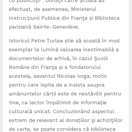
cu publicaţii
”. Donaţii către Școală au
efectuat, de asemenea, Ministerul
Instrucţiunii Publice din Franţa și Biblioteca
pariziană Sainte-Geneviève.
Istoricul Petre Țurlea știe să scoată în mod
exemplar la lumină valoarea inestimabilă a
documentelor de arhivă, în cazul Şcolii
Române din Franţa și a fondatorului
acesteia, savantul Nicolae Iorga, motiv
pentru care ispita de a insista asupra
amănuntelor cărții este de nestăvilit pentru
tine, ca lector împătimit de informație
culturală unicat. Concluzionând aspectul
extrem de relevant al donațiilor şi achiziţiilor
de carte, se poate considera că biblioteca