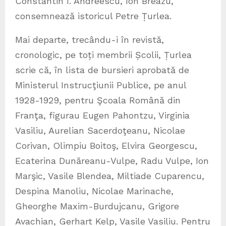
Constantin I. Andreescu, Ion Breazu,
consemnează istoricul Petre Țurlea.
Mai departe, trecându-i în revistă,
cronologic, pe toți membrii Școlii, Țurlea
scrie că, în lista de bursieri aprobată de
Ministerul Instrucţiunii Publice, pe anul
1928-1929, pentru Şcoala Română din
Franţa, figurau Eugen Pahontzu, Virginia
Vasiliu, Aurelian Sacerdoţeanu, Nicolae
Corivan, Olimpiu Boitoş, Elvira Georgescu,
Ecaterina Dunăreanu-Vulpe, Radu Vulpe, Ion
Marşic, Vasile Blendea, Miltiade Cuparencu,
Despina Manoliu, Nicolae Marinache,
Gheorghe Maxim-Burdujcanu, Grigore
Avachian, Gerhart Kelp, Vasile Vasiliu. Pentru