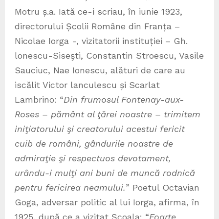
Motru ș.a. Iată ce-i scriau, în iunie 1923,
directorului Școlii Române din Franța –
Nicolae Iorga -, vizitatorii instituției – Gh.
lonescu-Siseşti, Constantin Stroescu, Vasile
Sauciuc, Nae Ionescu, alături de care au
iscălit Victor lanculescu și Scarlat
Lambrino: “
Din frumosul Fontenay-aux-
Roses – pământ al ţărei noastre – trimitem
iniţiatorului şi creatorului acestui fericit
cuib de români, gândurile noastre de
admiraţie şi respectuos devotament,
urându-i mulţi ani buni de muncă rodnică
pentru fericirea neamului.
” Poetul Octavian
Goga, adversar politic al lui Iorga, afirma, în
1925, după ce a vizitat Școala: “
Foarte