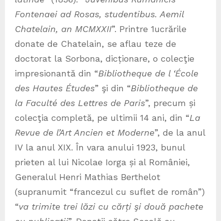
Fontenaei ad Rosas, studentibus. Aemil
Chatelain, an MCMXXII
”. Printre 1ucrările
donate de Chatelain, se aflau teze de
doctorat la Sorbona, dicționare, o colecţie
impresionantă din “
Bibliotheque de l ‘École
des Hautes Études
” şi din “
Bibliotheque de
la Faculté des Lettres de Paris
”, precum și
colecţia completă, pe ultimii 14 ani, din “
La
Revue de l’Art Ancien et Moderne
”, de la anul
IV la anul XIX. În vara anului 1923, bunul
prieten al lui Nicolae Iorga și al României,
Generalul Henri Mathias Berthelot
(supranumit “francezul cu suflet de român”)
“
va trimite trei lăzi cu cărți şi două pachete