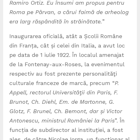
Ramiro Ortiz. Eu însumi am propus pentru
Roma pe Pârvan, a cărui faimă de arheolog
era larg răspândită în străinătate.
”
Inaugurarea oficială, atât a Școlii Române
din Franța, cât și celei din Italia, a avut loc
pe data de 1 iulie 1922. În localul amenajat
de la Fontenay-aux-Roses, la evenimentul
respectiv au fost prezente personalităţi
culturale franceze de marcă, precum “
P.
Appell, rectorul Universităţii din Paris, F.
Brunot, Ch. Diehl, Em. de Martonne, G.
Glotz, F. Brunel, Ch. Bemont, dar și Victor
Antonescu, ministrul României la Paris
”. În
funcția de subdirector al instituției, a fost
ales, de către Nicolae Iorga, un funcţionar al