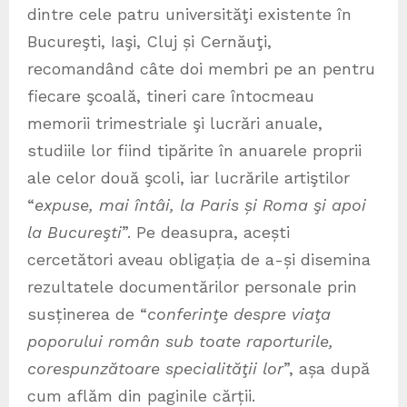
dintre cele patru universităţi existente în
Bucureşti, Iaşi, Cluj și Cernăuţi,
recomandând câte doi membri pe an pentru
fiecare şcoală, tineri care întocmeau
memorii trimestriale şi lucrări anuale,
studiile lor fiind tipărite în anuarele proprii
ale celor două şcoli, iar lucrările artiştilor
“
expuse, mai întâi, la Paris și Roma şi apoi
la Bucureşti
”. Pe deasupra, acești
cercetători aveau obligația de a-și disemina
rezultatele documentărilor personale prin
susținerea de “
conferinţe despre viaţa
poporului român sub toate raporturile,
corespunzătoare specialităţii lor
”, așa după
cum aflăm din paginile cărții.