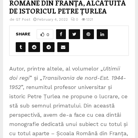
ROMÂNE DIN FRANȚA, ALCĂTUITĂ
DE ISTORICUL PETRE ȚURLEA
de
GT Post
February 4, 2022
0
1321
SHARE
0
Autor, printre altele, al volumelor „
Ultimii
doi regi
” și „
Transilvania de nord-Est. 1944-
1952
”, renumitul profesor universitar și
istoric Petre Țurlea ne propune o lucrare, ce
stă sub semnul primatului. Din această
perspectivă, avem de-a face cu cea dintâi
monografie dedicată unui subiect cu totul și
cu totul aparte – Școala Română din Franța,