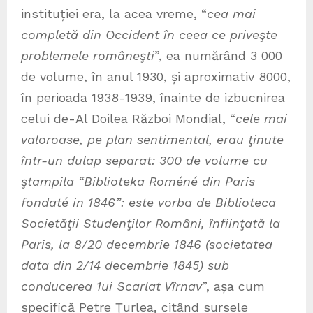
instituției era, la acea vreme, “
cea mai
completă din Occident în ceea ce priveşte
problemele româneşti
”, ea numărând 3 000
de volume, în anul 1930, și aproximativ 8000,
în perioada 1938-1939, înainte de izbucnirea
celui de-Al Doilea Război Mondial, “
cele mai
valoroase, pe plan sentimental, erau ţinute
într-un dulap separat: 300 de volume cu
ştampila “Biblioteka Roméné din Paris
fondaté in 1846”: este vorba de Biblioteca
Societăţii Studenţilor Români, înfiinţată la
Paris, la 8/20 decembrie 1846 (societatea
data din 2/14 decembrie 1845) sub
conducerea 1ui Scarlat Vîrnav
”, așa cum
specifică Petre Țurlea, citând sursele