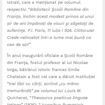
Istrati, care a menționat pe volumul
respectiv: “
Bibliotecii Şcolii Române din
Franţa, închin acest modest prinos al unui
șir de ani împănați de visuri şi săgetaţi de
suferinţe. P.I. Paris, 11 iulie I 924. Cititorule!
Crede neîncetat într-o lume mai bună ca
cea de azi!
”
În anul inaugurării oficiale a Şcolii Române
din Franţa, fostul profesor al lui Nicolae
Iorga, bătrânul istoric francez Emile
Chatelain a fost cel care a dăruit instituției
“
trei lăzi cu cărți, scriind „cu mâna
tremurândă” pe volumul lui Louis M.
Quicherat,
“
Thesaurus poeticus linguae
latinae
” (1836): “
Juvenibus Rumanicis