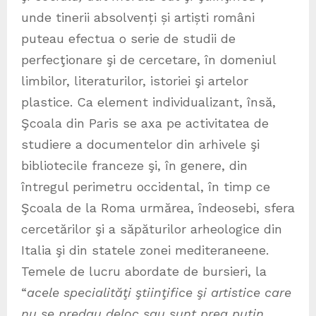
unde tinerii absolvenți și artiști români
puteau efectua o serie de studii de
perfecţionare şi de cercetare, în domeniul
limbilor, literaturilor, istoriei şi artelor
plastice. Ca element individualizant, însă,
Şcoala din Paris se axa pe activitatea de
studiere a documentelor din arhivele şi
bibliotecile franceze şi, în genere, din
întregul perimetru occidental, în timp ce
Şcoala de la Roma urmărea, îndeosebi, sfera
cercetărilor şi a săpăturilor arheologice din
Italia şi din statele zonei mediteraneene.
Temele de lucru abordate de bursieri, la
“
acele specialităţi ştiinţifice şi artistice care
nu se predau deloc sau sunt prea puţin