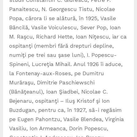
Panaitescu, N. Georgescu Tistu, Nicolae
Popa, cărora li se alătură, în 1925, Vasile
Băncilă, Vasile Voiculescu, Sever Pop, Ioan
M. Raşcu, Richard Hette, Ioan Niţescu, iar ca
ospitanţi (membri fără drepturi depline,
numiţi pe trei sau şase luni), I. Popescu-
Spineni, Lucreţia Mihail. Anul 1926 îi aduce,
la Fontenay-aux-Roses, pe Dumitru
Murăraşu, Dimitrie Paschiewschi
(Bănăţeanul), Ioan Şiadbei, Nicolae C.
Bejenaru, ospitanţi – Iluş Kristof şi Ion
Buzdugan, pentru ca, în 1927, să-i regăsim
pe Eugen Pahontzu, Vasile Blendea, Virginia
Vasiliu, Ion Armeanca, Dorin Popescu,