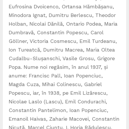
Eufrosina Dvoicenco, Ortansa Hămbășanu,
Minodora Ignat, Dumitru Berlescu, Theodor
Holban, Nicolai Dănilă, Ontario Podea, Maria
Dumbravă, Constantin Popescu, Carol
Göllner, Victoria Cosmescu, Emil Turdeanu,
Ion Tureatcă, Dumitru Macrea, Maria Oltea
Cudalbu-Slușanschi, Vasile Grosu, Grigore
Popa. Nume noi regăsim, în anul 1937, și
anume: Francisc Pall, Ioan Popenciuc,
Magda Cuza, Mihai Colinescu, Gabriel
Popescu, iar, în 1938, pe Emil Lizărescu,
Nicolae Laslo (Lascu), Emil Condurachi,
Constantin Pantelimon, Ioan Popenciuc,
Emanoil Haivas, Zaharie Macovei, Constantin
Nicuță, Marcel Ciuntu, I. Horia Rădulescu,