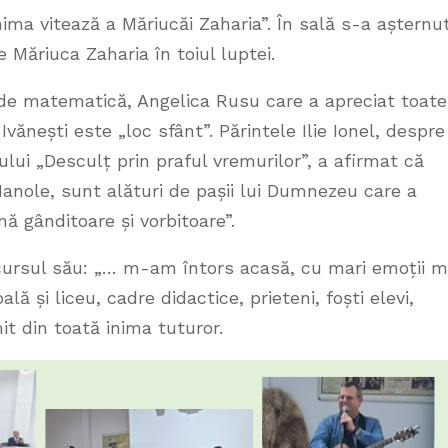
nima vitează a Măriucăi Zaharia”. În sală s-a așternu
e Măriuca Zaharia în toiul luptei.
de matematică, Angelica Rusu care a apreciat toate
Ivănești este „loc sfânt”. Părintele Ilie Ionel, despre
lui „Desculț prin praful vremurilor”, a afirmat că
Manole, sunt alături de pașii lui Dumnezeu care a
ă gânditoare și vorbitoare”.
cursul său: „… m-am întors acasă, cu mari emoții m
lă și liceu, cadre didactice, prieteni, foști elevi,
it din toată inima tuturor.