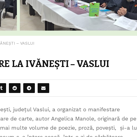
ĂNEȘTI – VASLUI
E LA IVĂNEȘTI – VASLUI
ști, județul Vaslui, a organizat o manifestare
sare de carte, autor Angelica Manole, originară de pe
 mai multe volume de poezie, proză, povești, și-a l
 acum s-a întors acasă, într-o zi de sărbătoare,