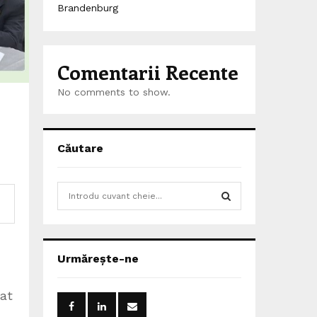
Brandenburg
Comentarii Recente
No comments to show.
Căutare
S
e
a
S
r
c
E
Urmărește-ne
h
f
A
o
uat
r
R