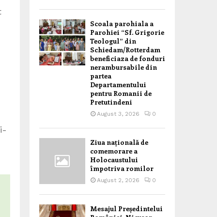
t
Scoala parohiala a
Parohiei “Sf. Grigorie
Teologul” din
Schiedam/Rotterdam
beneficiaza de fonduri
nerambursabile din
partea
Departamentului
pentru Romanii de
Pretutindeni
August 3, 2026
0
i-
Ziua națională de
comemorare a
Holocaustului
împotriva romilor
August 2, 2026
0
Mesajul Președintelui