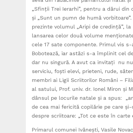
„Sfinții Trei Ierarhi”, pentru a dărui din
și „Sunt un pumn de humă vorbitoare”. 
prezinte volumul „Aripi de credință”, la 
lansarea celor două volume menționate 
cele 17 sate componente. Primul vis s-a
Bobotează, iar astăzi s-a împlinit cel d
dar nu singură. A avut ca invitați nu numa
serviciu, foști elevi, prieteni, rude, săteni
membri ai Ligii Scriitorilor Români – Fi
al satului, Prof. univ. dr. Ionel Miron ș
dânsul pe locurile natale și a spus: „
de cea mai fericită copilărie pe care și
despre scriitoare: „Tot ce este în carte 
Primarul comunei Ivănești, Vasile Novac