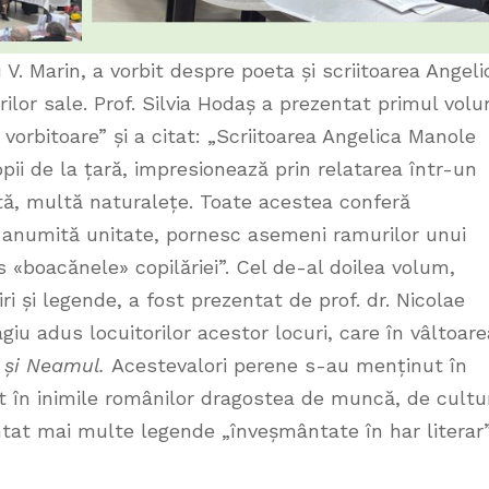
ru V. Marin, a vorbit despre poeta și scriitoarea Angeli
rilor sale. Prof. Silvia Hodaș a prezentat primul vol
rbitoare” și a citat: „Scriitoarea Angelica Manole
ii de la țară, impresionează prin relatarea într-un
ltă, multă naturalețe. Toate acestea conferă
 o anumită unitate, pornesc asemeni ramurilor unui
s «boacănele» copilăriei”. Cel de-al doilea volum,
ri și legende, a fost prezentat de prof. dr. Nicolae
iu adus locuitorilor acestor locuri, care în vâltoare
 și Neamul.
Acestevalori perene s-au menținut în
it în inimile românilor dragostea de muncă, de cultu
tat mai multe legende „înveșmântate în har literar”