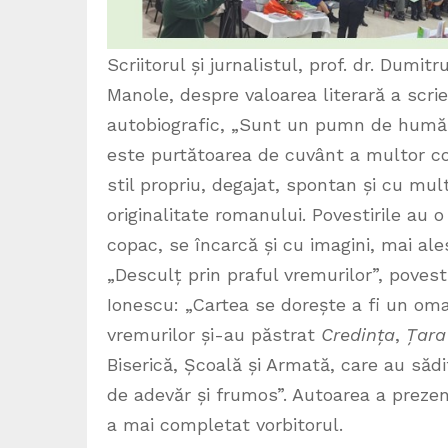
Scriitorul și jurnalistul, prof. dr. Dumit
Manole, despre valoarea literară a scrie
autobiografic, „Sunt un pumn de humă vo
este purtătoarea de cuvânt a multor cop
stil propriu, degajat, spontan și cu mu
originalitate romanului. Povestirile au
copac, se încarcă și cu imagini, mai ale
„Desculț prin praful vremurilor”, povesti
Ionescu: „Cartea se dorește a fi un omag
vremurilor și-au păstrat
Credința
,
Țara
Biserică, Școală și Armată, care au săd
de adevăr și frumos”. Autoarea a prezen
a mai completat vorbitorul.