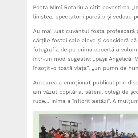
Poeta Mimi Rotariu a citit povestirea „I
liniștea, spectatorii parcă o și vedeau p
Au mai luat cuvântul fosta profesoară 
cărțile fostei sale eleve și consideră că 
fotografia de pe prima copertă a volumu
într-un mod sugestiv: „pașii Angelicăi 
însoțit-o toată viața”, „un pumn de hum
Autoarea a emoționat publicul prin dis
am văzut copilăria, săteni, colegi de școa
rude… inima a înflorit astăzi”. A mulțum