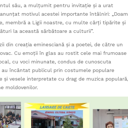
ntul său, a mulțumit pentru invitație și a urat
 A anunțat motivul acestei importante întâlniri: „Doa
e, membră a Ligii noastre, cu multe cărți tipărite și
ături la această sărbătoare a culturii”.
ii din creația eminesciană și a poetei, de către un
ovac. Cu emoții în glas au rostit cele mai frumoase
 vocal, cu voci minunate, condus de cunoscuta
ii au încântat publicul prin costumele populare
te și vesele interpretate cu drag de muzica populară
ne moldovenilor.