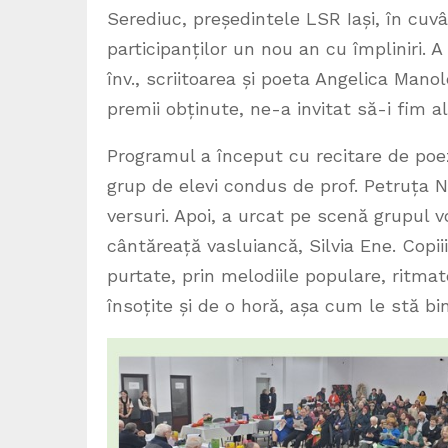
Serediuc, președintele LSR Iași, în cuvâ
participanților un nou an cu împliniri.
înv., scriitoarea și poeta Angelica Manol
premii obținute, ne-a invitat să-i fim al
Programul a început cu recitare de poez
grup de elevi condus de prof. Petruța N
versuri. Apoi, a urcat pe scenă grupul
cântăreață vasluiancă, Silvia Ene. Copi
purtate, prin melodiile populare, ritma
însoțite și de o horă, așa cum le stă bi