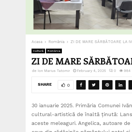
Acasa
România
ZI DE MARE SĂRBĂTOARE LA IV
Cultură
România
ZI DE MARE SĂRBĂTOAR
de
Ion Marius Tatomir
February 4, 2025
0
984
SHARE
0
30 ianuarie 2025. Primăria Comunei Ivăne
cultural-artistică de înaltă ținută: Lan
aceste meleaguri. Angelica, autoare de
seva din rădăcinile pământului natal și