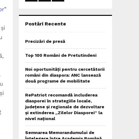
:
or
”
C
H
Postări Recente
și
u
Precizări de presă
ă,
Top 100 Români de Pretutindeni
Noi oportunități pentru cercetătorii
,
români din diaspora: ANC lansează
două programe de mobilitate
iu
și
RePatriot recomandă includerea
diasporei în strategiile locale,
județene și regionale de dezvoltare
g
și extinderea „Zilelor Diasporei” la
nivel național
Semnarea Memorandumului de
Înțelegere între Academia Română