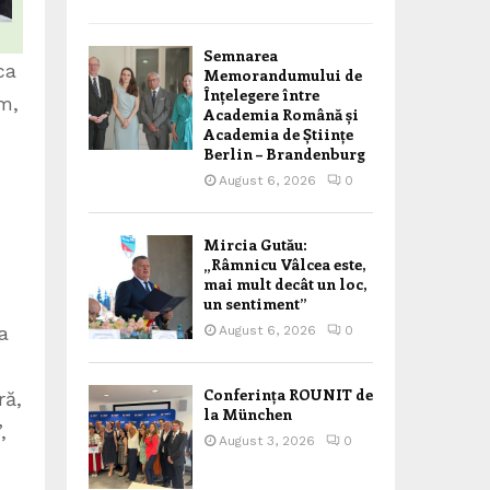
Semnarea
ca
Memorandumului de
Înțelegere între
um,
Academia Română și
Academia de Științe
Berlin – Brandenburg
August 6, 2026
0
Mircia Gutău:
„Râmnicu Vâlcea este,
mai mult decât un loc,
un sentiment”
a
August 6, 2026
0
Conferința ROUNIT de
ră,
la München
,
August 3, 2026
0