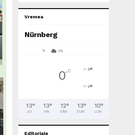
Vremea
Nürnberg
%
0%
°
0
C
0
°
°
0
13
°
13
°
12
°
13
°
10
°
JOI
VIN
SÂM
DUM
LUN
Editoriale