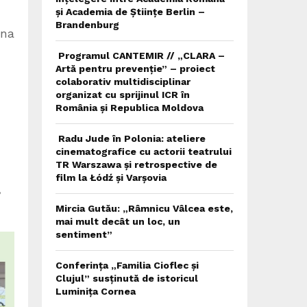
și Academia de Științe Berlin –
Brandenburg
mna
Programul CANTEMIR // „CLARA –
Artă pentru prevenție” – proiect
colaborativ multidisciplinar
organizat cu sprijinul ICR în
România și Republica Moldova
Radu Jude în Polonia: ateliere
cinematografice cu actorii teatrului
TR Warszawa și retrospective de
film la Łódź și Varșovia
,
Mircia Gutău: „Râmnicu Vâlcea este,
mai mult decât un loc, un
sentiment”
Conferința „Familia Cioflec și
Clujul” susținută de istoricul
Luminița Cornea