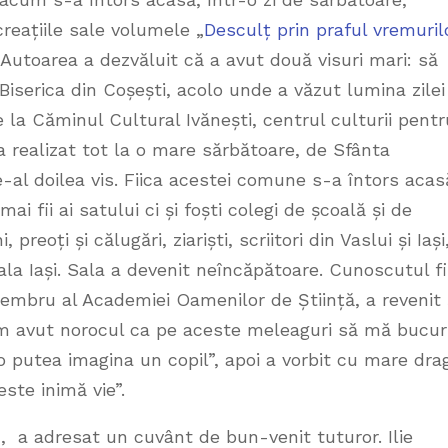
 creațiile sale volumele „
Desculț prin praful vremuril
Autoarea a dezvăluit că a avut două visuri mari: să
Biserica din Coșești, acolo unde a văzut lumina zilei 
la Căminul Cultural Ivănești, centrul culturii pentr
 realizat tot la o mare sărbătoare, de Sfânta
e-al doilea vis. Fiica acestei comune s-a întors acas
i fii ai satului ci și foști colegi de școală și de
, preoți și călugări, ziariști, scriitori din Vaslui și Iași
liala Iași. Sala a devenit neîncăpătoare. Cunoscutul f
i Membru al Academiei Oamenilor de Știință, a revenit 
am avut norocul ca pe aceste meleaguri să mă bucur
-o putea imagina un copil”, apoi a vorbit cu mare dra
este inimă vie”.
, a adresat un cuvânt de bun-venit tuturor. Ilie