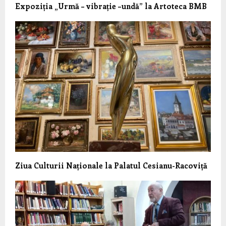
Expoziția „Urmă – vibrație –undă” la Artoteca BMB
Ziua Culturii Naționale la Palatul Cesianu-Racoviță