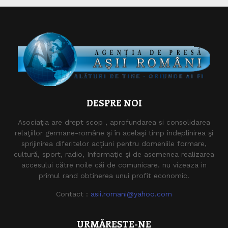
DESPRE NOI
Asociaţia are drept scop , aprofundarea si consolidarea
relaţiilor germane-române şi în acelaşi timp îndeplinirea şi
sprijinirea diferitelor acţiuni pentru domeniile formare,
cultură, sport, radio, Informaţie şi de asemenea realizarea
accesului către noile căi de comunicare. nu vizeaza in
primul rand obtinerea unui profit economic.
Contact :
asii.romani@yahoo.com
URMĂREȘTE-NE