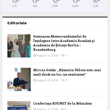
13
°
13
°
12
°
13
°
10
°
JOI
VIN
SÂM
DUM
LUN
Editoriale
Semnarea Memorandumului de
Înțelegere între Academia Română și
Academia de Științe Berlin –
Brandenburg
August 6, 2026
0
Mircia Gutău: „Râmnicu Vâlcea este, mai
mult decât un loc, un sentiment”
August 6, 2026
0
Conferința ROUNIT de la München
August 3, 2026
0