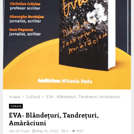
Acasa
Cultură
EVA- Blândețuri, Tandrețuri, Amărăciuni
Cultură
EVA- Blândețuri, Tandrețuri,
Amărăciuni
de
GT Post
May 12, 2023
0
1257