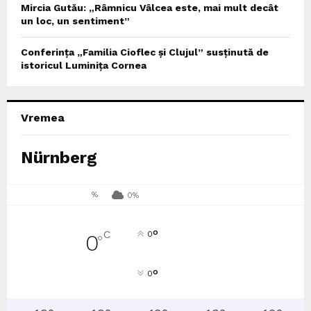
Mircia Gutău: „Râmnicu Vâlcea este, mai mult decât
un loc, un sentiment”
Conferința „Familia Cioflec și Clujul” susținută de
istoricul Luminița Cornea
Vremea
Nürnberg
%
0%
°
C
0
0
°
°
0