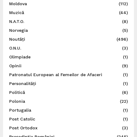
Moldova
(112)
Muzică
(44)
N.A.T.O.
(8)
Norvegia
(5)
Noutăți
(496)
O.N.U.
(3)
Olimpiade
(1)
Opinii
(9)
Patronatul European al Femeilor de Afaceri
(1)
Personalități
(1)
Politică
(6)
Polonia
(22)
Portugalia
(1)
Post Catolic
(1)
Post Ortodox
(3)
Preşedinţia României
(245)