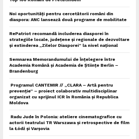
Noi oportunități pentru cercetătorii români din
diaspora: ANC lansează două programe de mobilitate
RePatriot recomandă includerea diasporei în
strategiile locale, județene și regionale de dezvoltare
și extinderea „Zilelor Diasporei” la nivel național
Semnarea Memorandumului de Înțelegere între
Academia Română și Academia de Științe Berlin –
Brandenburg
Programul CANTEMIR // „CLARA – Artă pentru
prevenție” – proiect colaborativ multidisciplinar
organizat cu sprijinul ICR în România și Republica
Moldova
Radu Jude în Polonia: ateliere cinematografice cu
actorii teatrului TR Warszawa și retrospective de film
la Łódź și Varșovia