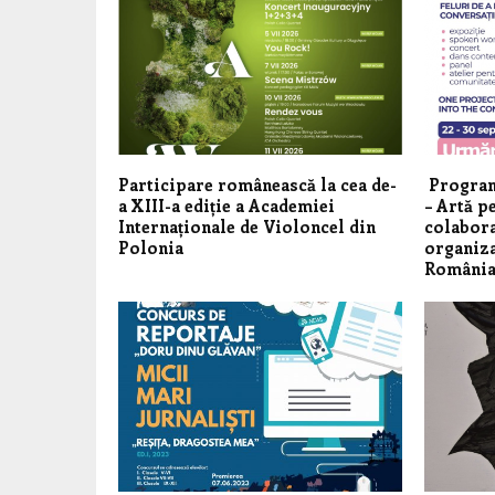
Participare românească la cea de-
Program
a XIII-a ediție a Academiei
– Artă p
Internaționale de Violoncel din
colabora
Polonia
organiza
România