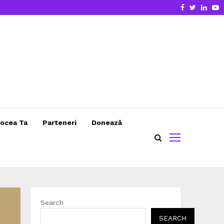
Facebook
Twitter
Linke
Y
ocea Ta
Parteneri
Donează
Search
SEARCH