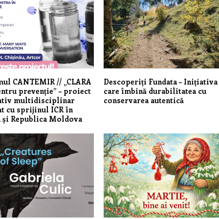
ul CANTEMIR // „CLARA
Descoperiți Fundata – Inițiativa
entru prevenție” – proiect
care îmbină durabilitatea cu
tiv multidisciplinar
conservarea autentică
t cu sprijinul ICR în
 și Republica Moldova