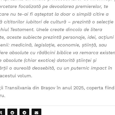
cercetare focalizată pe devoalarea premierelor, te
are nu te-ai fi așteptat la doar o simplă citire a
 cititorilor iubitori de cultură – prezintă o selecție
hiul Testament. Unele create dincolo de litera
ate, aceste subiecte prezintă personaje, idei, acțiuni
ii: medicină, legislație, economie, știință, sau
ere absolute cu rădăcini biblice va remarca existe
 absolute (chiar exotice) datorită științei și
rții o aureolă deosebită, cu un puternic impact în
i acestui volum.
ii Transilvania din Brașov în anul 2025, coperta fiind
ru.