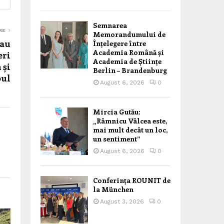
Semnarea
RE
Memorandumului de
sau
Înțelegere între
Academia Română și
eri
Academia de Științe
 și
Berlin – Brandenburg
bul
August 6, 2026
0
Mircia Gutău:
„Râmnicu Vâlcea este,
mai mult decât un loc,
un sentiment”
August 6, 2026
0
Conferința ROUNIT de
la München
August 3, 2026
0