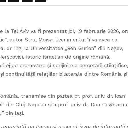
la Tel Aviv va fi prezentat joi, 19 februarie 2026, or
lic”, autor Strul Moisa. Evenimentul îi va avea ca
a, dr. ing. la Universitatea „Ben Gurion” din Negev,
erșcovici, istoric israelian de origine română.
ej de promovare și sprijinire a cercetării științifice
 continuității relațiilor bilaterale dintre România și
mânia, transmise din partea pr. prof. univ. dr. Ioan
i” din Cluj-Napoca și a prof. univ. dr. Dan Covătaru 
 din Iași.
 reprezintă un imens și nesecat izvor de informații 