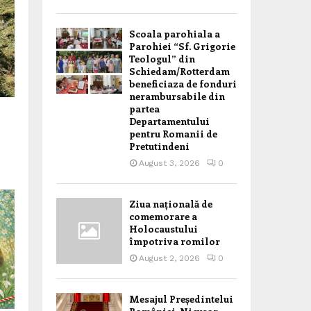
Scoala parohiala a
Parohiei “Sf. Grigorie
Teologul” din
Schiedam/Rotterdam
beneficiaza de fonduri
nerambursabile din
partea
Departamentului
pentru Romanii de
Pretutindeni
August 3, 2026
0
Ziua națională de
comemorare a
Holocaustului
împotriva romilor
August 2, 2026
0
Mesajul Președintelui