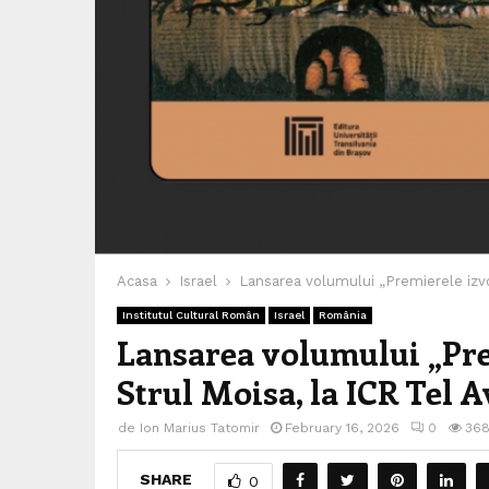
Acasa
Israel
Lansarea volumului „Premierele izvoru
Institutul Cultural Român
Israel
România
Lansarea volumului „Prem
Strul Moisa, la ICR Tel A
de
Ion Marius Tatomir
February 16, 2026
0
36
SHARE
0