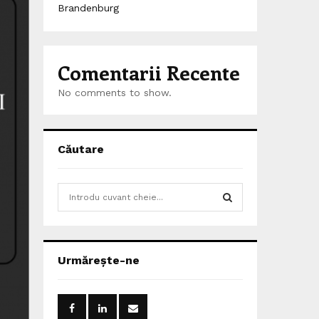
Brandenburg
Comentarii Recente
No comments to show.
Căutare
S
e
a
S
r
c
E
Urmărește-ne
h
f
A
o
r
R