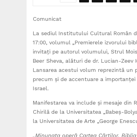
Comunicat
La sediul Institutului Cultural Român de 
17:00, volumul „Premierele izvorului bib
invitați pe autorul volumului, Strul Mois
Beer Sheva, alături de dr. Lucian-Zeev H
Lansarea acestui volum reprezintă un pril
precum și de accentuare a importanței și
Israel.
Manifestarea va include și mesaje din Ro
Chirilă de la Universitatea „Babeș-Bolya
la Universitatea de Arte „George Enescu”
„Minunata operă Cartea Cărților, Biblia