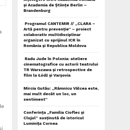
și Academia de Științe Berlin –
Brandenburg
Programul CANTEMIR // „CLARA –
Artă pentru prevenție” – proiect
a
colaborativ multidisciplinar
organizat cu sprijinul ICR în
România și Republica Moldova
Radu Jude în Polonia: ateliere
cinematografice cu actorii teatrului
,
TR Warszawa și retrospective de
film la Łódź și Varșovia
Mircia Gutău: „Râmnicu Vâlcea este,
mai mult decât un loc, un
sentiment”
de
Conferința „Familia Cioflec și
Clujul” susținută de istoricul
Luminița Cornea
și