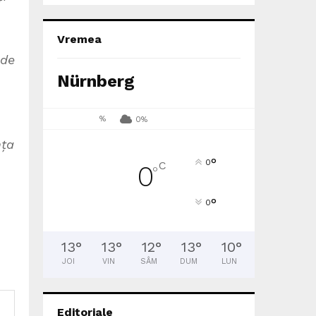
Vremea
 de
Nürnberg
%
0%
nța
°
0
C
0
°
°
0
13
°
13
°
12
°
13
°
10
°
JOI
VIN
SÂM
DUM
LUN
Editoriale