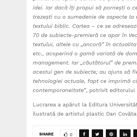
idei. Iar dacă îți propui să pornești o 
trezești cu o sumedenie de aspecte la c
textului biblic. Cartea – ce se adresează
70 de subiecte-premieră ce apar în Vec
textului, altele cu „ancoră” în actualit
etc., acoperind o gamă variată de domen
management. Iar „căutătorul” de premi
acestui gen de subiecte; au ajuns să fie
tehnologiei actuale, fapt ce imprimă că
contemporaneitate”
, potrivit editorulu
Lucrarea a apărut la Editura Universităț
ilustrată de artistul plastic Dan Covăta
SHARE
0