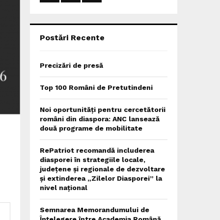
:
C
H
Postări Recente
Precizări de presă
Top 100 Români de Pretutindeni
Noi oportunități pentru cercetătorii
români din diaspora: ANC lansează
două programe de mobilitate
RePatriot recomandă includerea
diasporei în strategiile locale,
județene și regionale de dezvoltare
și extinderea „Zilelor Diasporei” la
nivel național
Semnarea Memorandumului de
Înțelegere între Academia Română