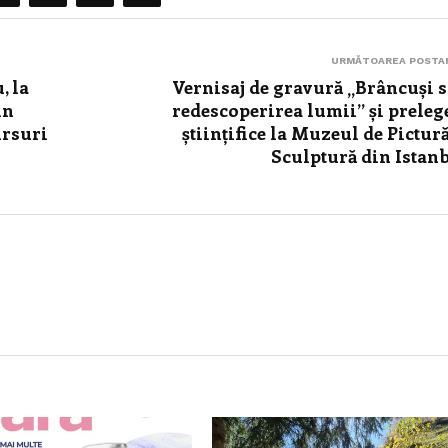
URMĂTOAREA POSTA
, la
Vernisaj de gravură „Brâncuși 
in
redescoperirea lumii” și preleg
ursuri
științifice la Muzeul de Pictură
Sculptură din Istan