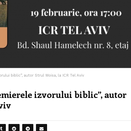
lui biblic”, autor Strul Moisa, la ICR Tel Aviv
ierele izvorului biblic”, autor
viv
8