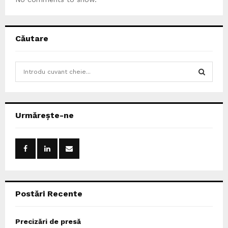
Căutare
S
e
a
S
r
c
E
Urmărește-ne
h
f
A
o
r
R
:
C
Postări Recente
H
Precizări de presă