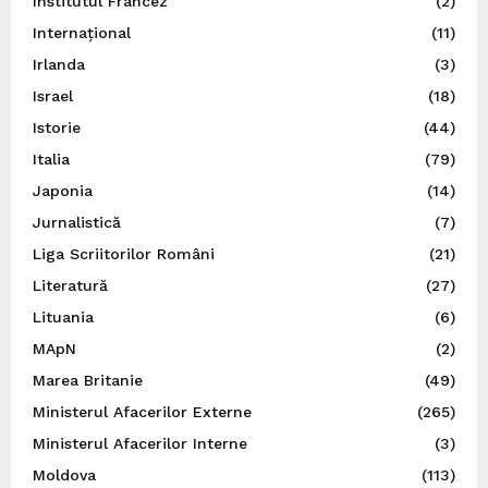
Institutul Francez
(2)
Internațional
(11)
Irlanda
(3)
Israel
(18)
Istorie
(44)
Italia
(79)
Japonia
(14)
Jurnalistică
(7)
Liga Scriitorilor Români
(21)
Literatură
(27)
Lituania
(6)
MApN
(2)
Marea Britanie
(49)
Ministerul Afacerilor Externe
(265)
Ministerul Afacerilor Interne
(3)
Moldova
(113)