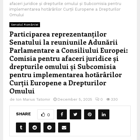
afaceri juridice și drepturile omului și Subcomisia pentru
implementarea hotărârilor Curții Europene a Drepturilor
Omului
Senatul României
Participarea reprezentanților
Senatului la reuniunile Adunării
Parlamentare a Consiliului Europei:
Comisia pentru afaceri juridice și
drepturile omului și Subcomisia
pentru implementarea hotărârilor
Curții Europene a Drepturilor
Omului
de
Ion Marius Tatomir
December 5, 2025
0
330
SHARE
0