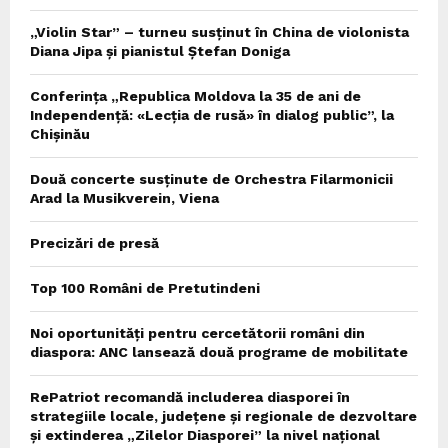
„Violin Star” – turneu susținut în China de violonista
Diana Jipa și pianistul Ștefan Doniga
Conferința „Republica Moldova la 35 de ani de
Independență: «Lecția de rusă» în dialog public”, la
Chișinău
Două concerte susținute de Orchestra Filarmonicii
Arad la Musikverein, Viena
Precizări de presă
Top 100 Români de Pretutindeni
Noi oportunități pentru cercetătorii români din
diaspora: ANC lansează două programe de mobilitate
RePatriot recomandă includerea diasporei în
strategiile locale, județene și regionale de dezvoltare
și extinderea „Zilelor Diasporei” la nivel național