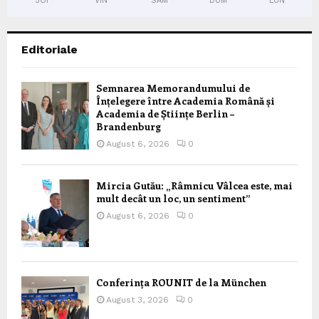
JOI
VIN
SÂM
DUM
LUN
Editoriale
Semnarea Memorandumului de
Înțelegere între Academia Română și
Academia de Științe Berlin –
Brandenburg
August 6, 2026
0
Mircia Gutău: „Râmnicu Vâlcea este, mai
mult decât un loc, un sentiment”
August 6, 2026
0
Conferința ROUNIT de la München
August 3, 2026
0