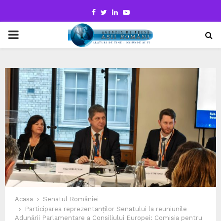
Facebook
Twitter
Linkedin
Youtube
PRIMARY
MENU
Acasa
Senatul României
Participarea reprezentanților Senatului la reuniunile
Adunării Parlamentare a Consiliului Europei: Comisia pentru