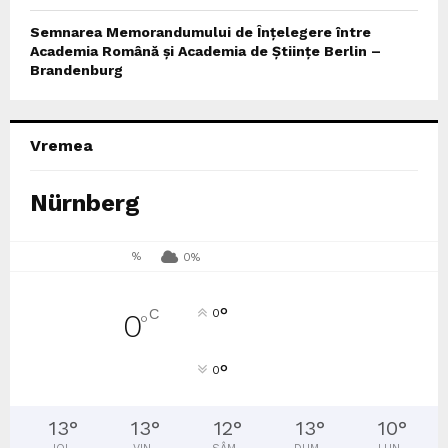
Semnarea Memorandumului de Înțelegere între
Academia Română și Academia de Științe Berlin –
Brandenburg
Vremea
Nürnberg
%
0%
°
C
0
0
°
°
0
13
°
13
°
12
°
13
°
10
°