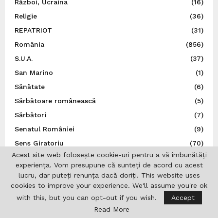
Război, Ucraina
(16)
Religie
(36)
REPATRIOT
(31)
România
(856)
S.U.A.
(37)
San Marino
(1)
Sănătate
(6)
Sărbătoare românească
(5)
Sărbători
(7)
Senatul României
(9)
Sens Giratoriu
(70)
Acest site web folosește cookie-uri pentru a vă îmbunătăți
Serbia
(2)
experiența. Vom presupune că sunteți de acord cu acest
Social
(136)
lucru, dar puteți renunța dacă doriți. This website uses
Spania
(34)
cookies to improve your experience. We'll assume you're ok
with this, but you can opt-out if you wish.
Accept
Spectacol
(5)
Read More
Sport
(22)