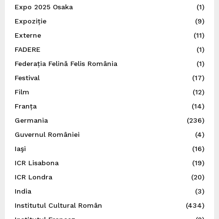
Expo 2025 Osaka
(1)
Expoziție
(9)
Externe
(11)
FADERE
(1)
Federația Felină Felis România
(1)
Festival
(17)
Film
(12)
Franța
(14)
Germania
(236)
Guvernul României
(4)
Iaşi
(16)
ICR Lisabona
(19)
ICR Londra
(20)
India
(3)
Institutul Cultural Român
(434)