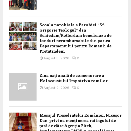
Scoala parohiala a Parohiei “Sf.
Grigorie Teologul” din
Schiedam/Rotterdam beneficiaza de
fonduri nerambursabile din partea
Departamentului pentru Romanii de
Pretutindeni
August 3, 2026
0
Ziua națională de comemorare a
Holocaustului împotriva romilor
August 2, 2026
0
Mesajul Președintelui României, Nicușor
Dan, privind menținerea ratingului de
țară de către Agenția Fitch,
implementarea PNRR și consolidarea