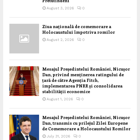
Pretutindeni
August 3, 2026
0
Ziua națională de comemorare a
Holocaustului împotriva romilor
August 2, 2026
0
Mesajul Președintelui României, Nicușor
Dan, privind menținerea ratingului de
țară de către Agenția Fitch,
implementarea PNRR și consolidarea
stabilității economice
August 1, 2026
0
Mesajul Președintelui României, Nicușor
Dan, transmis cu prilejul Zilei Europene
de Comemorare a Holocaustului Romilor
July 31, 2026
0