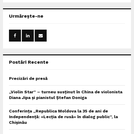
a
S
r
c
E
Urmărește-ne
h
f
A
o
r
R
:
C
Postări Recente
H
Precizări de presă
„Violin Star” – turneu susținut în China de violonista
Diana Jipa și pianistul Ștefan Doniga
Conferința „Republica Moldova la 35 de ani de
Independență: «Lecția de rusă» în dialog public”, la
Chișinău