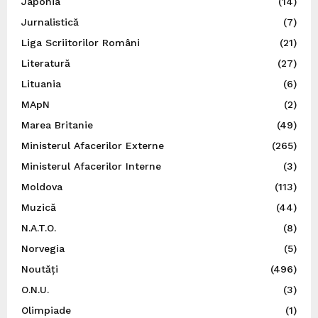
Japonia
(14)
Jurnalistică
(7)
Liga Scriitorilor Români
(21)
Literatură
(27)
Lituania
(6)
MApN
(2)
Marea Britanie
(49)
Ministerul Afacerilor Externe
(265)
Ministerul Afacerilor Interne
(3)
Moldova
(113)
Muzică
(44)
N.A.T.O.
(8)
Norvegia
(5)
Noutăți
(496)
O.N.U.
(3)
Olimpiade
(1)