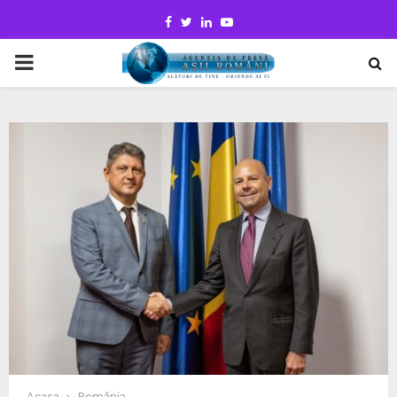
Facebook
Twitter
Linkedin
Youtube
PRIMARY
MENU
Acasa
România