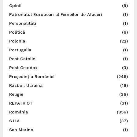
Opinii
(9)
Patronatul European al Femeilor de Afaceri
(1)
Personalități
(1)
Politică
(6)
Polonia
(22)
Portugalia
(1)
Post Catolic
(1)
Post Ortodox
(3)
Preşedinţia României
(245)
Război, Ucraina
(16)
Religie
(36)
REPATRIOT
(31)
România
(856)
S.U.A.
(37)
San Marino
(1)