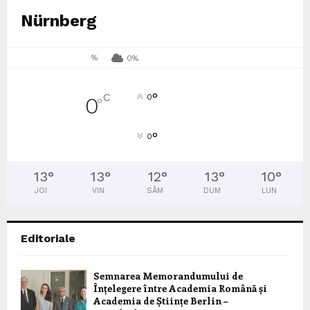
Nürnberg
%
0%
°
C
0
0
°
°
0
13
°
13
°
12
°
13
°
10
°
JOI
VIN
SÂM
DUM
LUN
Editoriale
Semnarea Memorandumului de
Înțelegere între Academia Română și
Academia de Științe Berlin –