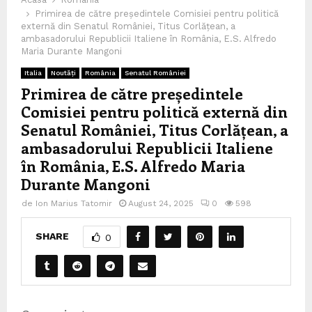
Primirea de către președintele Comisiei pentru politică
externă din Senatul României, Titus Corlățean, a
ambasadorului Republicii Italiene în România, E.S. Alfredo
Maria Durante Mangoni
Italia
Noutăți
România
Senatul României
Primirea de către președintele
Comisiei pentru politică externă din
Senatul României, Titus Corlățean, a
ambasadorului Republicii Italiene
în România, E.S. Alfredo Maria
Durante Mangoni
de
Ion Marius Tatomir
August 24, 2025
0
598
SHARE
0