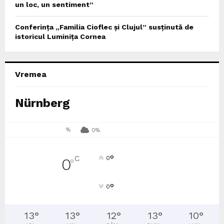
un loc, un sentiment”
Conferința „Familia Cioflec și Clujul” susținută de
istoricul Luminița Cornea
Vremea
Nürnberg
%
0%
°
C
0
0
°
°
0
13
°
13
°
12
°
13
°
10
°