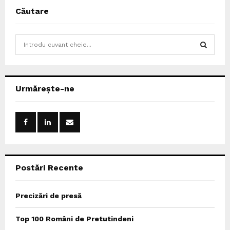
Căutare
S
e
a
S
r
c
E
Urmărește-ne
h
f
A
o
r
R
:
C
Postări Recente
H
Precizări de presă
Top 100 Români de Pretutindeni