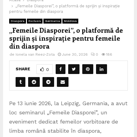
„Femeile Diasporei”, o platformă de sprijin și inspirație
pentru femeile din diaspora
Diaspora
Exclusiv
Germania
Moldova
„Femeile Diasporei”, o platformă de
sprijin și inspirație pentru femeile
din diaspora
de
Ionela van Reez-Zota
June 30, 2026
0
186
SHARE
0
Pe 13 iunie 2026, la Leipzig, Germania, a avut
loc seminarul „Femeile Diasporei”, un
eveniment dedicat femeilor vorbitoare de
limba română stabilite în diaspora,