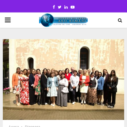
Facebook
Twitter
Linkedin
Youtube
PRIMARY
MENU
Acasa
Diaspora