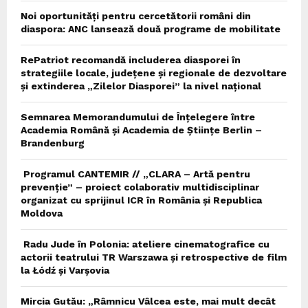
Noi oportunități pentru cercetătorii români din
diaspora: ANC lansează două programe de mobilitate
RePatriot recomandă includerea diasporei în
strategiile locale, județene și regionale de dezvoltare
și extinderea „Zilelor Diasporei” la nivel național
Semnarea Memorandumului de Înțelegere între
Academia Română și Academia de Științe Berlin –
Brandenburg
Programul CANTEMIR // „CLARA – Artă pentru
prevenție” – proiect colaborativ multidisciplinar
organizat cu sprijinul ICR în România și Republica
Moldova
Radu Jude în Polonia: ateliere cinematografice cu
actorii teatrului TR Warszawa și retrospective de film
la Łódź și Varșovia
Mircia Gutău: „Râmnicu Vâlcea este, mai mult decât