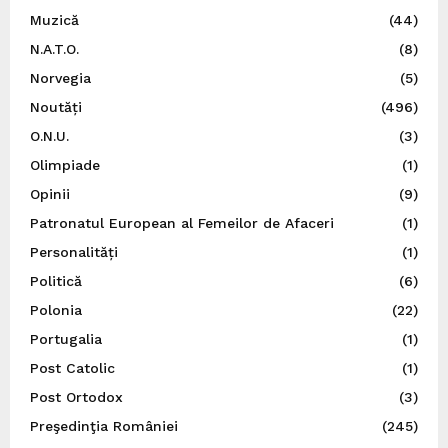
Muzică
(44)
N.A.T.O.
(8)
Norvegia
(5)
Noutăți
(496)
O.N.U.
(3)
Olimpiade
(1)
Opinii
(9)
Patronatul European al Femeilor de Afaceri
(1)
Personalități
(1)
Politică
(6)
Polonia
(22)
Portugalia
(1)
Post Catolic
(1)
Post Ortodox
(3)
Preşedinţia României
(245)