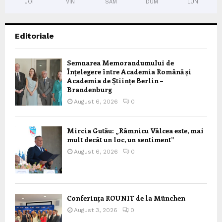
JOI
VIN
SÂM
DUM
LUN
Editoriale
Semnarea Memorandumului de
Înțelegere între Academia Română și
Academia de Științe Berlin –
Brandenburg
August 6, 2026
0
Mircia Gutău: „Râmnicu Vâlcea este, mai
mult decât un loc, un sentiment”
August 6, 2026
0
Conferința ROUNIT de la München
August 3, 2026
0