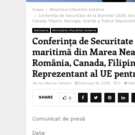
Acasa
Ministerul Afacerilor Externe
Conferința de Securitate de la Munchen 2026: Secur
Canada, Filipine, Norvegia, Islanda și Înaltul Repreze
Germania
Ministerul Afacerilor Externe
Conferința de Securitate
maritimă din Marea Neagr
România, Canada, Filipine
Reprezentant al UE pentr
de
Ion Marius Tatomir
February 16, 2026
0
544
SHARE
0
Comunicat de presă
Data: