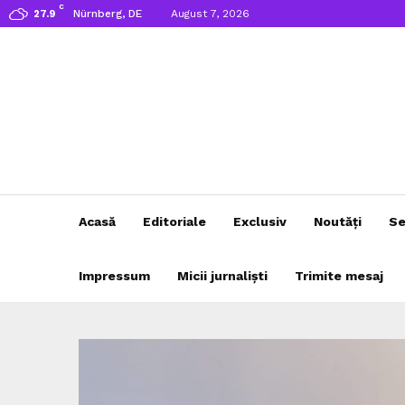
C
Nürnberg, DE
August 7, 2026
27.9
Acasă
Editoriale
Exclusiv
Noutăți
Se
Impressum
Micii jurnaliști
Trimite mesaj