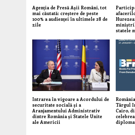
Agenția de Presă Așii Români, tot
Particip
mai căutată: creștere de peste
afaceril
100% a audienței în ultimele 28 de
Hurezean
zile
miniștri
statele 
Intrarea în vigoare a Acordului de
România 
securitate socială și a
Târgul I
Aranjamentului Administrativ
Cairo, di
dintre România și Statele Unite
celebreaz
ale Americii
diploma