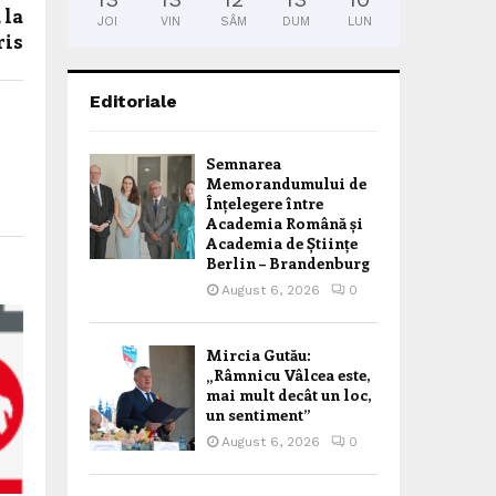
 la
JOI
VIN
SÂM
DUM
LUN
ris
Editoriale
Semnarea
Memorandumului de
Înțelegere între
Academia Română și
Academia de Științe
Berlin – Brandenburg
August 6, 2026
0
Mircia Gutău:
„Râmnicu Vâlcea este,
mai mult decât un loc,
un sentiment”
August 6, 2026
0