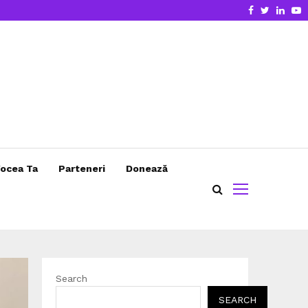
Facebook
Twitter
Linke
Y
ocea Ta
Parteneri
Donează
Search
SEARCH