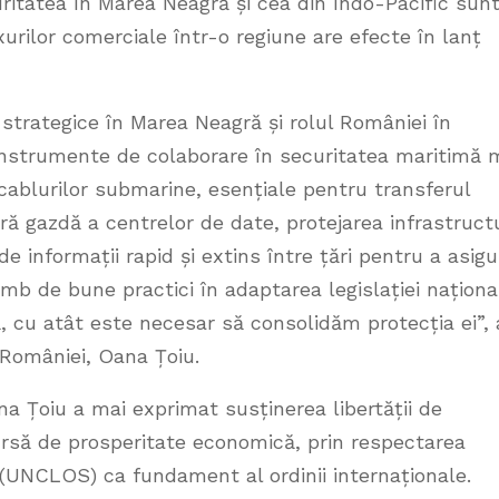
ritatea în Marea Neagră și cea din Indo-Pacific sun
xurilor comerciale într-o regiune are efecte în lanț
e strategice în Marea Neagră și rolul României în
instrumente de colaborare în securitatea maritimă 
cablurilor submarine, esențiale pentru transferul
ară gazdă a centrelor de date, protejarea infrastructu
e informații rapid și extins între țări pentru a asigu
b de bune practici în adaptarea legislației naționa
, cu atât este necesar să consolidăm protecția ei”, 
 României, Oana Țoiu.
ana Țoiu a mai exprimat susținerea libertății de
 sursă de prosperitate economică, prin respectarea
(UNCLOS) ca fundament al ordinii internaționale.