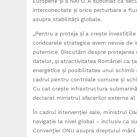
Europene și a NATO. A subliniat că secu
interconectate și orice perturbare a flu
asupra stabilității globale.
„Pentru a proteja și a crește investițiil
coridoarele strategice avem nevoie de 
puternice. Discutăm despre protejarea 
datelor, și atractivitatea României ca ț
energetice și posibilitatea unui schimb d
cadrul pentru controale comune și schim
Cu cat crește infrastructura submarină
declarat ministrul afacerilor externe al
În cadrul intervenției sale, ministrul O
navigație la nivel global – inclusiv ca
Convenției ONU asupra dreptului mării 