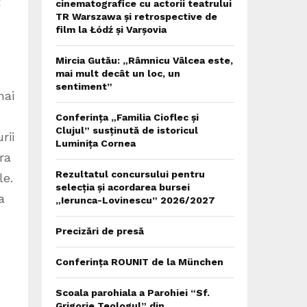
t
cinematografice cu actorii teatrului
TR Warszawa și retrospective de
film la Łódź și Varșovia
Mircia Gutău: „Râmnicu Vâlcea este,
mai mult decât un loc, un
sentiment”
mai
Conferința „Familia Cioflec și
Clujul” susținută de istoricul
rii
Luminița Cornea
ra
Rezultatul concursului pentru
le.
selecția și acordarea bursei
a
„Ierunca-Lovinescu” 2026/2027
Precizări de presă
Conferința ROUNIT de la München
Scoala parohiala a Parohiei “Sf.
Grigorie Teologul” din