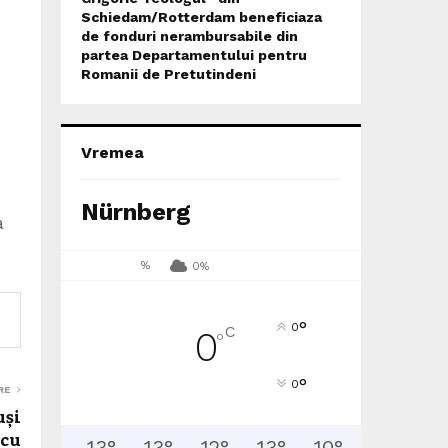
Schiedam/Rotterdam beneficiaza
de fonduri nerambursabile din
partea Departamentului pentru
Romanii de Pretutindeni
Vremea
Nürnberg
a
%
0%
°
0
C
0
°
°
0
RE
uși
 cu
13
°
13
°
12
°
13
°
10
°