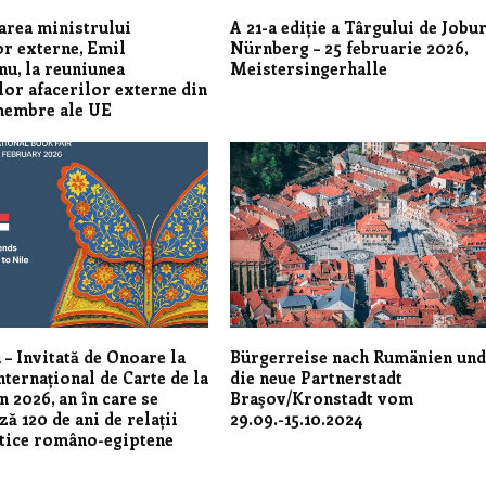
area ministrului
A 21-a ediție a Târgului de Jobu
or externe, Emil
Nürnberg – 25 februarie 2026,
u, la reuniunea
Meistersingerhalle
lor afacerilor externe din
membre ale UE
– Invitată de Onoare la
Bürgerreise nach Rumänien und
nternațional de Carte de la
die neue Partnerstadt
n 2026, an în care se
Braşov/Kronstadt vom
ă 120 de ani de relații
29.09.-15.10.2024
tice româno-egiptene