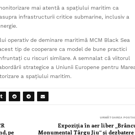
monitorizare mai atentă a spațiului maritim ca
supra infrastructurii critice submarine, inclusiv a
nergie.
pului operativ de deminare maritimă MCM Black Sea
 acest tip de cooperare ca model de bune practici
fruntați cu riscuri similare. A semnalat că viitorul
abordării strategice a Uniunii Europene pentru Mare
orizare a spațiului maritim.
URMĂTOAREA POSTA
CR
Expoziția în aer liber „Brânc
nd, pe
Monumental Târgu Jiu“ și dezbatere