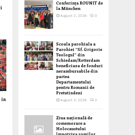
Conferința ROUNIT de
ri
la München
August 3, 2026
0
Scoala parohiala a
Parohiei “Sf. Grigorie
Teologul” din
Schiedam/Rotterdam
beneficiaza de fonduri
nerambursabile din
partea
Departamentului
pentru Romanii de
Pretutindeni
 in
August 3, 2026
0
Ziua națională de
comemorare a
Holocaustului
împotriva romilor