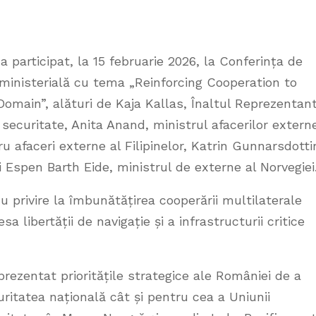
a participat, la 15 februarie 2026, la Conferința de
ministerială cu tema „Reinforcing Cooperation to
omain”, alături de Kaja Kallas, Înaltul Reprezentan
 securitate, Anita Anand, ministrul afacerilor extern
u afaceri externe al Filipinelor, Katrin Gunnarsdottir
și Espen Barth Eide, ministrul de externe al Norvegiei
u privire la îmbunătățirea cooperării multilaterale
 libertății de navigație și a infrastructurii critice
prezentat prioritățile strategice ale României de a
itatea națională cât și pentru cea a Uniunii