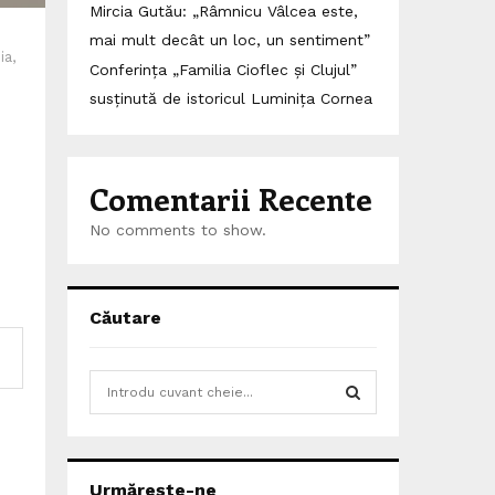
Mircia Gutău: „Râmnicu Vâlcea este,
mai mult decât un loc, un sentiment”
ia,
Conferința „Familia Cioflec și Clujul”
susținută de istoricul Luminița Cornea
Comentarii Recente
No comments to show.
Căutare
S
e
a
S
r
c
E
Urmărește-ne