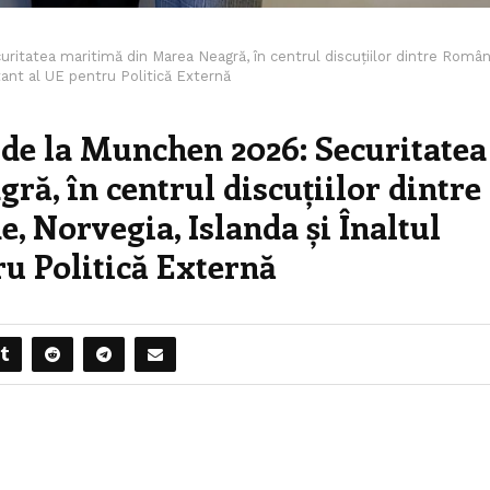
itatea maritimă din Marea Neagră, în centrul discuțiilor dintre Român
ntant al UE pentru Politică Externă
 de la Munchen 2026: Securitatea
ă, în centrul discuțiilor dintre
, Norvegia, Islanda și Înaltul
u Politică Externă