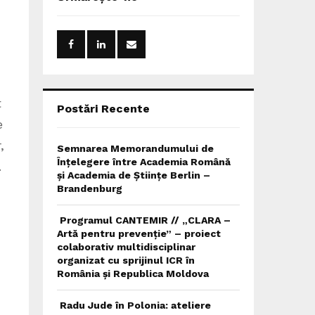
h
f
A
o
r
R
:
C
t
H
Postări Recente
e
,
Semnarea Memorandumului de
Înțelegere între Academia Română
.
și Academia de Științe Berlin –
Brandenburg
Programul CANTEMIR // „CLARA –
Artă pentru prevenție” – proiect
colaborativ multidisciplinar
organizat cu sprijinul ICR în
România și Republica Moldova
Radu Jude în Polonia: ateliere