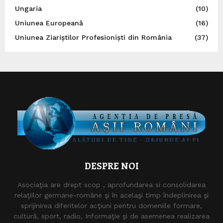
Ungaria
(10)
Uniunea Europeană
(16)
Uniunea Ziariștilor Profesioniști din România
(37)
DESPRE NOI
Asociaţia are drept scop , aprofundarea si consolidarea
relaţiilor germane-române şi în acelaşi timp îndeplinirea şi
sprijinirea diferitelor acţiuni pentru domeniile formare,
cultură, sport, radio, Informaţie şi de asemenea realizarea