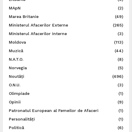
MApN
(2)
Marea Britanie
(49)
Ministerul Afacerilor Externe
(265)
Ministerul Afacerilor Interne
(3)
Moldova
(113)
Muzică
(44)
N.A.T.O.
(8)
Norvegia
(5)
Noutăți
(496)
O.N.U.
(3)
Olimpiade
(1)
Opinii
(9)
Patronatul European al Femeilor de Afaceri
(1)
Personalități
(1)
Politică
(6)