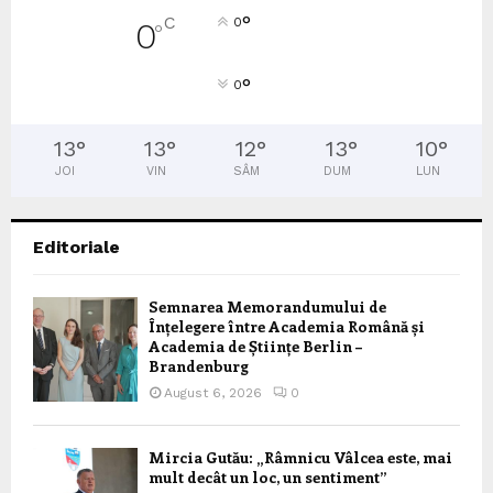
°
C
0
0
°
°
0
13
°
13
°
12
°
13
°
10
°
JOI
VIN
SÂM
DUM
LUN
Editoriale
Semnarea Memorandumului de
Înțelegere între Academia Română și
Academia de Științe Berlin –
Brandenburg
August 6, 2026
0
Mircia Gutău: „Râmnicu Vâlcea este, mai
mult decât un loc, un sentiment”