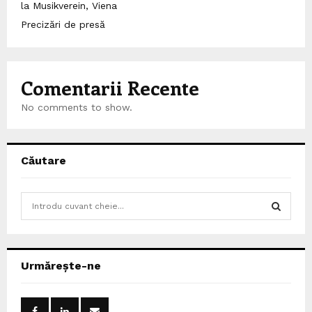
la Musikverein, Viena
Precizări de presă
Comentarii Recente
No comments to show.
Căutare
S
e
a
S
r
c
E
Urmărește-ne
h
f
A
o