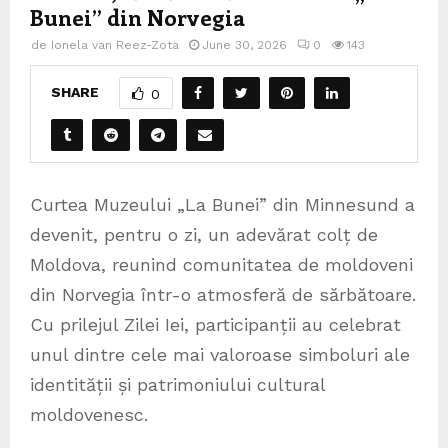
Bunei” din Norvegia
de
Ionela van Reez-Zota
June 30, 2026
0
143
SHARE
0
Curtea Muzeului „La Bunei” din Minnesund a
devenit, pentru o zi, un adevărat colț de
Moldova, reunind comunitatea de moldoveni
din Norvegia într-o atmosferă de sărbătoare.
Cu prilejul Zilei Iei, participanții au celebrat
unul dintre cele mai valoroase simboluri ale
identității și patrimoniului cultural
moldovenesc.