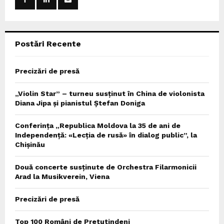
r
R
:
C
Postări Recente
H
Precizări de presă
„Violin Star” – turneu susținut în China de violonista
Diana Jipa și pianistul Ștefan Doniga
Conferința „Republica Moldova la 35 de ani de
Independență: «Lecția de rusă» în dialog public”, la
Chișinău
Două concerte susținute de Orchestra Filarmonicii
Arad la Musikverein, Viena
Precizări de presă
Top 100 Români de Pretutindeni