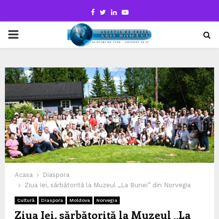
Facebook
Twitter
Linkedin
Youtube
PRIMARY
MENU
Acasa
Diaspora
Ziua Iei, sărbătorită la Muzeul „La Bunei” din Norvegia
Cultură
Diaspora
Moldova
Norvegia
Ziua Iei, sărbătorită la Muzeul „La