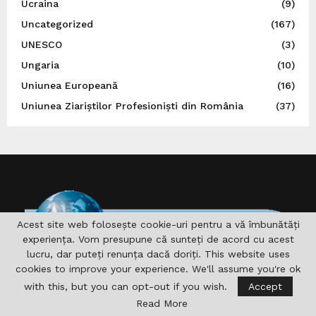
Ucraina
(9)
Uncategorized
(167)
UNESCO
(3)
Ungaria
(10)
Uniunea Europeană
(16)
Uniunea Ziariștilor Profesioniști din România
(37)
Acest site web folosește cookie-uri pentru a vă îmbunătăți
experiența. Vom presupune că sunteți de acord cu acest
lucru, dar puteți renunța dacă doriți. This website uses
cookies to improve your experience. We'll assume you're ok
DESPRE NOI
with this, but you can opt-out if you wish.
Accept
Read More
Asociaţia are drept scop , aprofundarea si consolidarea