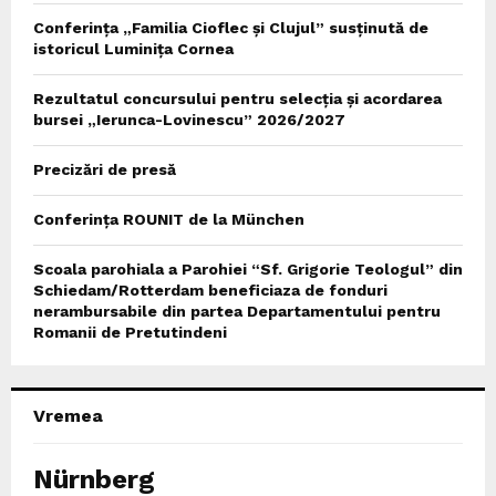
Conferința „Familia Cioflec și Clujul” susținută de
istoricul Luminița Cornea
Rezultatul concursului pentru selecția și acordarea
bursei „Ierunca-Lovinescu” 2026/2027
Precizări de presă
Conferința ROUNIT de la München
Scoala parohiala a Parohiei “Sf. Grigorie Teologul” din
Schiedam/Rotterdam beneficiaza de fonduri
nerambursabile din partea Departamentului pentru
Romanii de Pretutindeni
Vremea
Nürnberg