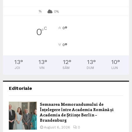
%
0%
°
C
0
0
°
°
0
13
°
13
°
12
°
13
°
10
°
JOI
VIN
SÂM
DUM
LUN
Editoriale
Semnarea Memorandumului de
Înțelegere între Academia Română și
Academia de Științe Berlin –
Brandenburg
August 6, 2026
0