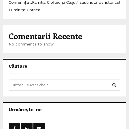
Conferința „Familia Cioflec și Clujul” susținută de istoricul
Luminița Cornea
Comentarii Recente
No comments to show.
Căutare
S
e
a
S
r
c
E
Urmărește-ne
h
f
A
o