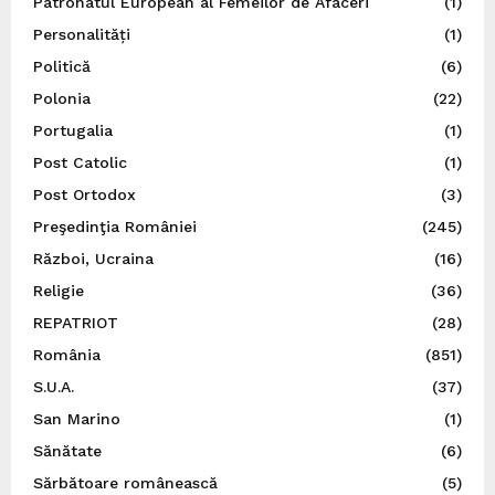
Patronatul European al Femeilor de Afaceri
(1)
Personalități
(1)
Politică
(6)
Polonia
(22)
Portugalia
(1)
Post Catolic
(1)
Post Ortodox
(3)
Preşedinţia României
(245)
Război, Ucraina
(16)
Religie
(36)
REPATRIOT
(28)
România
(851)
S.U.A.
(37)
San Marino
(1)
Sănătate
(6)
Sărbătoare românească
(5)