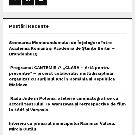
r
R
:
C
Postări Recente
H
Semnarea Memorandumului de Înțelegere între
Academia Română și Academia de Științe Berlin –
Brandenburg
Programul CANTEMIR // „CLARA – Artă pentru
prevenție” – proiect colaborativ multidisciplinar
organizat cu sprijinul ICR în România și Republica
Moldova
Radu Jude în Polonia: ateliere cinematografice cu
actorii teatrului TR Warszawa și retrospective de film
la Łódź și Varșovia
Interviu cu primarul municipiului Râmnicu Vâlcea,
Mircia Gutău