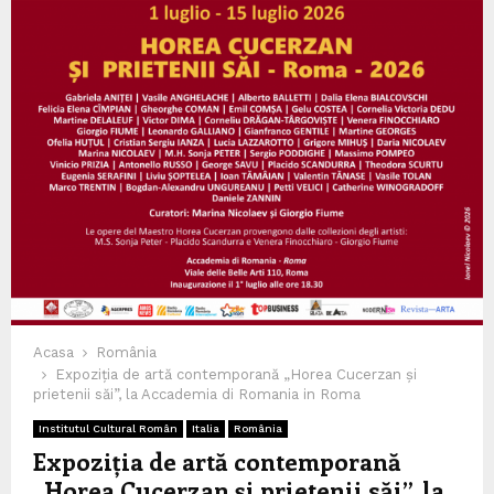
Acasa
România
Expoziția de artă contemporană „Horea Cucerzan și
prietenii săi”, la Accademia di Romania in Roma
Institutul Cultural Român
Italia
România
Expoziția de artă contemporană
„Horea Cucerzan și prietenii săi”, la