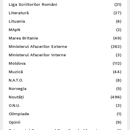
Liga Scriitorilor Români
(21)
Literatură
(27)
Lituania
(6)
MApN
(2)
Marea Britanie
(49)
Ministerul Afacerilor Externe
(263)
Ministerul Afacerilor Interne
(3)
Moldova
(112)
Muzică
(44)
N.A.T.O.
(8)
Norvegia
(5)
Noutăți
(496)
O.N.U.
(3)
Olimpiade
(1)
Opinii
(9)