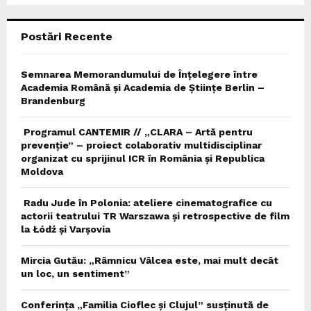
C
Postări Recente
H
Semnarea Memorandumului de Înțelegere între
Academia Română și Academia de Științe Berlin –
Brandenburg
Programul CANTEMIR // „CLARA – Artă pentru
prevenție” – proiect colaborativ multidisciplinar
organizat cu sprijinul ICR în România și Republica
Moldova
Radu Jude în Polonia: ateliere cinematografice cu
actorii teatrului TR Warszawa și retrospective de film
la Łódź și Varșovia
Mircia Gutău: „Râmnicu Vâlcea este, mai mult decât
un loc, un sentiment”
Conferința „Familia Cioflec și Clujul” susținută de