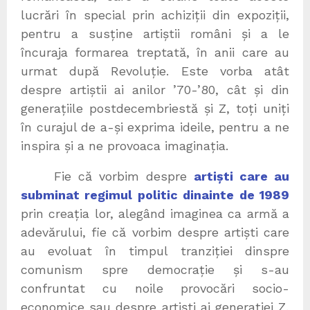
lucrări în special prin achiziții din expoziții,
pentru a susține artiștii români și a le
încuraja formarea treptată, în anii care au
urmat după Revoluție. Este vorba atât
despre artiștii ai anilor ’70-’80, cât și din
generațiile postdecembriestă și Z, toți uniți
în curajul de a-și exprima ideile, pentru a ne
inspira și a ne provoaca imaginația.
Fie că vorbim despre
artiști care au
subminat regimul politic dinainte de 1989
prin creația lor, alegând imaginea ca armă a
adevărului, fie că vorbim despre artiști care
au evoluat în timpul tranziției dinspre
comunism spre democrație și s-au
confruntat cu noile provocări socio-
economice sau despre artiști ai generației Z,