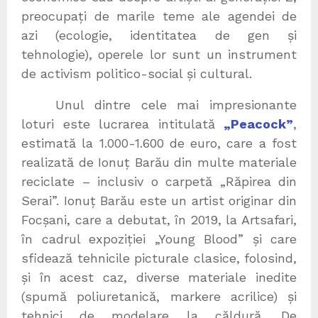
preocupați de marile teme ale agendei de
azi (ecologie, identitatea de gen și
tehnologie), operele lor sunt un instrument
de activism politico-social și cultural.
Unul dintre cele mai impresionante
loturi este lucrarea intitulată
„Peacock”
,
estimată la 1.000-1.600 de euro, care a fost
realizată de Ionuț Barău din multe materiale
reciclate – inclusiv o carpetă „Răpirea din
Serai”. Ionuț Barău este un artist originar din
Focșani, care a debutat, în 2019, la Artsafari,
în cadrul expoziției „Young Blood” și care
sfidează tehnicile picturale clasice, folosind,
și în acest caz, diverse materiale inedite
(spumă poliuretanică, markere acrilice) și
tehnici de modelare la căldură. De