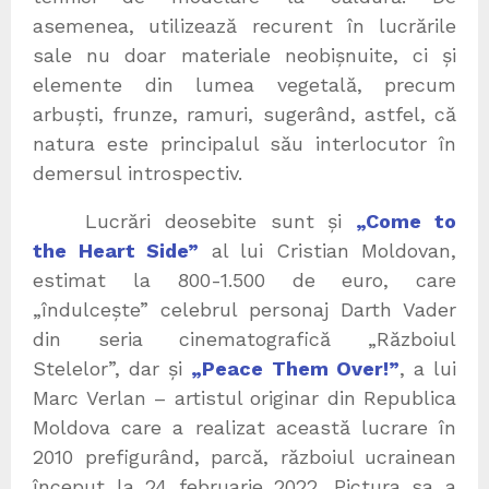
asemenea, utilizează recurent în lucrările
sale nu doar materiale neobișnuite, ci și
elemente din lumea vegetală, precum
arbuști, frunze, ramuri, sugerând, astfel, că
natura este principalul său interlocutor în
demersul introspectiv.
Lucrări deosebite sunt și
„Come to
the Heart Side”
al lui Cristian Moldovan,
estimat la 800-1.500 de euro, care
„îndulcește” celebrul personaj Darth Vader
din seria cinematografică „Războiul
Stelelor”, dar și
„Peace Them Over!”
, a lui
Marc Verlan – artistul originar din Republica
Moldova care a realizat această lucrare în
2010 prefigurând, parcă, războiul ucrainean
început la 24 februarie 2022. Pictura sa a