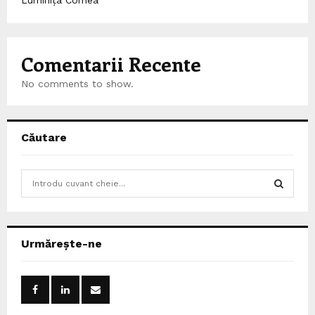
Comentarii Recente
No comments to show.
Căutare
S
e
a
S
r
c
E
Urmărește-ne
h
f
A
o
r
R
: