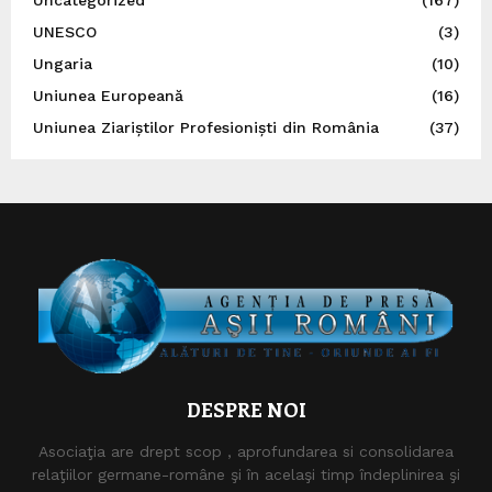
UNESCO
(3)
Ungaria
(10)
Uniunea Europeană
(16)
Uniunea Ziariștilor Profesioniști din România
(37)
DESPRE NOI
Asociaţia are drept scop , aprofundarea si consolidarea
relaţiilor germane-române şi în acelaşi timp îndeplinirea şi