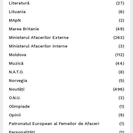
Literatură
(27)
Lituania
(6)
MApN
(2)
Marea Britanie
(49)
Ministerul Afacerilor Externe
(263)
Ministerul Afacerilor Interne
(3)
Moldova
(112)
Muzică
(44)
N.A.T.O.
(8)
Norvegia
(5)
Noutăți
(496)
O.N.U.
(3)
Olimpiade
(1)
Opinii
(9)
Patronatul European al Femeilor de Afaceri
(1)
Personalități
(1)