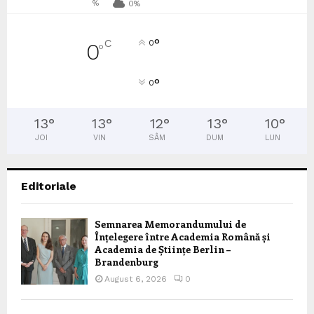
%
0%
°
C
0
0
°
°
0
13
°
13
°
12
°
13
°
10
°
JOI
VIN
SÂM
DUM
LUN
Editoriale
Semnarea Memorandumului de
Înțelegere între Academia Română și
Academia de Științe Berlin –
Brandenburg
August 6, 2026
0