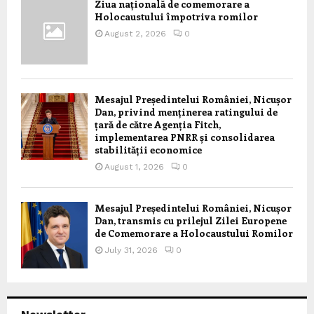
Ziua națională de comemorare a
Holocaustului împotriva romilor
August 2, 2026
0
Mesajul Președintelui României, Nicușor
Dan, privind menținerea ratingului de
țară de către Agenția Fitch,
implementarea PNRR și consolidarea
stabilității economice
August 1, 2026
0
Mesajul Președintelui României, Nicușor
Dan, transmis cu prilejul Zilei Europene
de Comemorare a Holocaustului Romilor
July 31, 2026
0