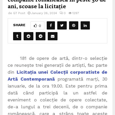
ani, scoase la licitație
de
GT Post
January 26, 2024
0
1297
SHARE
0
181 de opere de artă, dintr-o selecție
ce reunește trei generații de artiști, fac parte
din
Licitația unei Colecții corporatiste de
Artă Contemporană
programată marți, 30
ianuarie, de la ora 19.00. Este pentru prima
dată când participă la un astfel de
eveniment o colecție de opere colectate,
de-a lungul a trei decenii, de o companie
românească, care a strâns toate aceste