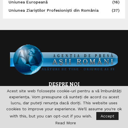
Uniunea Europeană
(16)
Uniunea Ziariștilor Profesioniști din România
(37)
DESPRE NOI
Acest site web folosește cookie-uri pentru a vă îmbunătăți
Asociaţia are drept scop , aprofundarea si consolidarea
experiența. Vom presupune că sunteți de acord cu acest
relaţiilor germane-române şi în acelaşi timp îndeplinirea şi
lucru, dar puteți renunța dacă doriți. This website uses
sprijinirea diferitelor acţiuni pentru domeniile formare,
cookies to improve your experience. We'll assume you're ok
cultură, sport, radio, Informaţie şi de asemenea realizarea
with this, but you can opt-out if you wish.
Accept
accesului către noile căi de comunicare. nu vizeaza in
Read More
primul rand obtinerea unui profit economic.