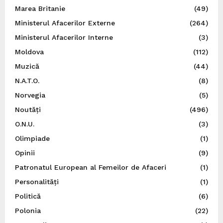
Marea Britanie
(49)
Ministerul Afacerilor Externe
(264)
Ministerul Afacerilor Interne
(3)
Moldova
(112)
Muzică
(44)
N.A.T.O.
(8)
Norvegia
(5)
Noutăți
(496)
O.N.U.
(3)
Olimpiade
(1)
Opinii
(9)
Patronatul European al Femeilor de Afaceri
(1)
Personalități
(1)
Politică
(6)
Polonia
(22)