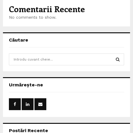
Comentarii Recente
No comments to show.
Căutare
S
e
a
S
r
c
E
Urmărește-ne
h
f
A
o
r
R
:
C
Postări Recente
H