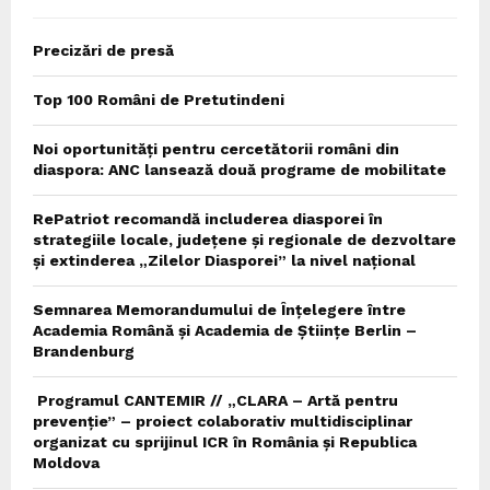
Precizări de presă
Top 100 Români de Pretutindeni
Noi oportunități pentru cercetătorii români din
diaspora: ANC lansează două programe de mobilitate
RePatriot recomandă includerea diasporei în
strategiile locale, județene și regionale de dezvoltare
și extinderea „Zilelor Diasporei” la nivel național
Semnarea Memorandumului de Înțelegere între
Academia Română și Academia de Științe Berlin –
Brandenburg
Programul CANTEMIR // „CLARA – Artă pentru
prevenție” – proiect colaborativ multidisciplinar
organizat cu sprijinul ICR în România și Republica
Moldova