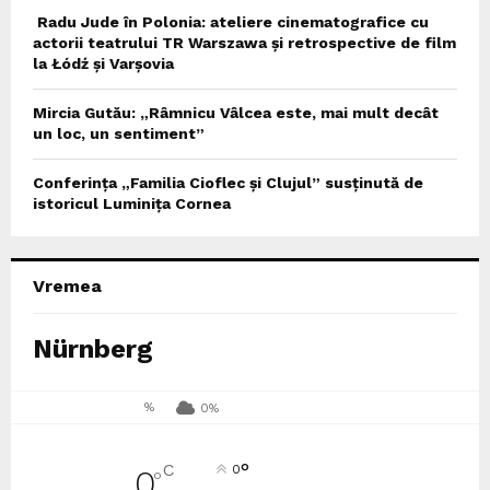
Radu Jude în Polonia: ateliere cinematografice cu
actorii teatrului TR Warszawa și retrospective de film
la Łódź și Varșovia
Mircia Gutău: „Râmnicu Vâlcea este, mai mult decât
un loc, un sentiment”
Conferința „Familia Cioflec și Clujul” susținută de
istoricul Luminița Cornea
Vremea
Nürnberg
%
0%
°
C
0
0
°