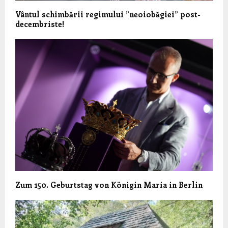
Vântul schimbării regimului ”neoiobăgiei” post-
decembriste!
Zum 150. Geburtstag von Königin Maria in Berlin