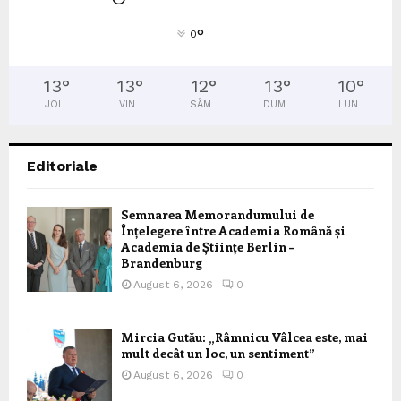
°
0
13
°
13
°
12
°
13
°
10
°
JOI
VIN
SÂM
DUM
LUN
Editoriale
Semnarea Memorandumului de
Înțelegere între Academia Română și
Academia de Științe Berlin –
Brandenburg
August 6, 2026
0
Mircia Gutău: „Râmnicu Vâlcea este, mai
mult decât un loc, un sentiment”
August 6, 2026
0