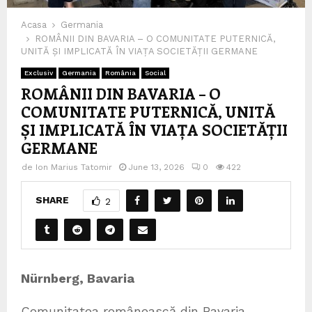
Acasa
Germania
ROMÂNII DIN BAVARIA – O COMUNITATE PUTERNICĂ,
UNITĂ ȘI IMPLICATĂ ÎN VIAȚA SOCIETĂȚII GERMANE
Exclusiv
Germania
România
Social
ROMÂNII DIN BAVARIA – O
COMUNITATE PUTERNICĂ, UNITĂ
ȘI IMPLICATĂ ÎN VIAȚA SOCIETĂȚII
GERMANE
de
Ion Marius Tatomir
June 13, 2026
0
422
SHARE
2
Nürnberg, Bavaria
Comunitatea românească din Bavaria