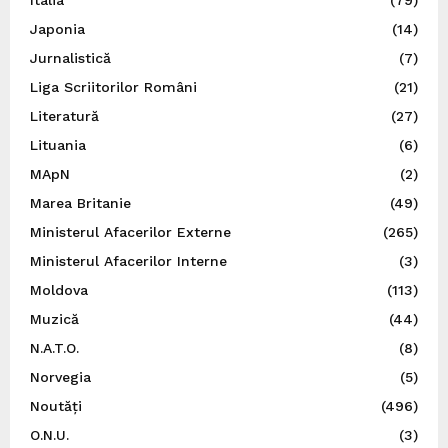
Japonia
(14)
Jurnalistică
(7)
Liga Scriitorilor Români
(21)
Literatură
(27)
Lituania
(6)
MApN
(2)
Marea Britanie
(49)
Ministerul Afacerilor Externe
(265)
Ministerul Afacerilor Interne
(3)
Moldova
(113)
Muzică
(44)
N.A.T.O.
(8)
Norvegia
(5)
Noutăți
(496)
O.N.U.
(3)