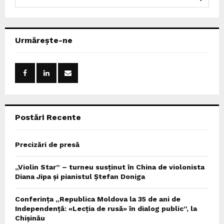
e
a
S
r
c
E
Urmărește-ne
h
f
A
o
r
R
:
C
Postări Recente
H
Precizări de presă
„Violin Star” – turneu susținut în China de violonista
Diana Jipa și pianistul Ștefan Doniga
Conferința „Republica Moldova la 35 de ani de
Independență: «Lecția de rusă» în dialog public”, la
Chișinău