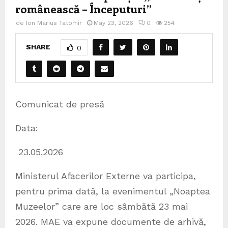
românească – Începuturi”
de
Ion Marius Tatomir
May 23, 2026
0
254
SHARE
0
Comunicat de presă
Data:
23.05.2026
Ministerul Afacerilor Externe va participa,
pentru prima dată, la evenimentul „Noaptea
Muzeelor” care are loc sâmbătă 23 mai
2026. MAE va expune documente de arhivă,