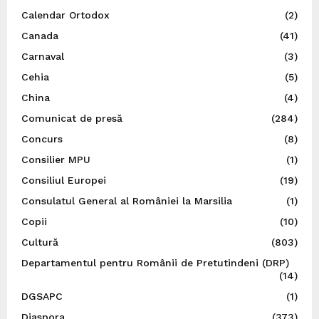
Calendar Ortodox
(2)
Canada
(41)
Carnaval
(3)
Cehia
(5)
China
(4)
Comunicat de presă
(284)
Concurs
(8)
Consilier MPU
(1)
Consiliul Europei
(19)
Consulatul General al României la Marsilia
(1)
Copii
(10)
Cultură
(803)
Departamentul pentru Românii de Pretutindeni (DRP)
(14)
DGSAPC
(1)
Diaspora
(373)