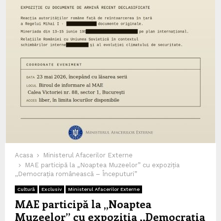
Acasa
Ministerul Afacerilor Externe
MAE participă la „Noaptea Muzeelor” cu expoziția
,,Democrația românească – Începuturi”
Cultură
Exclusiv
Ministerul Afacerilor Externe
MAE participă la „Noaptea
Muzeelor” cu expoziția ,,Democrația