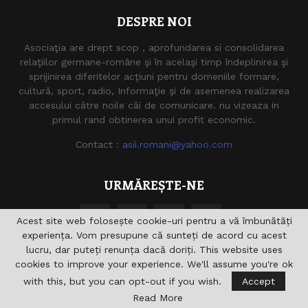
DESPRE NOI
Asociaţia are drept scop , aprofundarea si consolidarea
relaţiilor germane-române şi în acelaşi timp îndeplinirea şi
sprijinirea diferitelor acţiuni pentru domeniile formare,
cultură, sport, radio, Informaţie şi de asemenea realizarea
accesului către noile căi de comunicare. nu vizeaza in
primul rand obtinerea unui profit economic.
Contact :
asii.romani@yahoo.com
URMĂREȘTE-NE
Acest site web folosește cookie-uri pentru a vă îmbunătăți
experiența. Vom presupune că sunteți de acord cu acest
lucru, dar puteți renunța dacă doriți. This website uses
cookies to improve your experience. We'll assume you're ok
with this, but you can opt-out if you wish.
Accept
@2021 - asiiromani.eu. Toate drepturile rezervate.
Read More