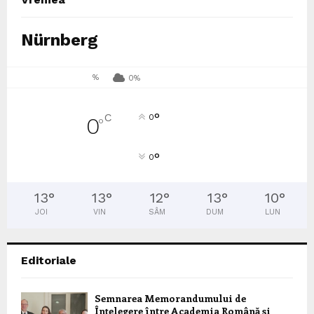
Nürnberg
%
0%
°
C
0
0
°
°
0
13
°
13
°
12
°
13
°
10
°
JOI
VIN
SÂM
DUM
LUN
Editoriale
Semnarea Memorandumului de
Înțelegere între Academia Română și