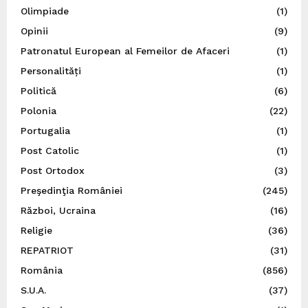
Olimpiade
(1)
Opinii
(9)
Patronatul European al Femeilor de Afaceri
(1)
Personalități
(1)
Politică
(6)
Polonia
(22)
Portugalia
(1)
Post Catolic
(1)
Post Ortodox
(3)
Preşedinţia României
(245)
Război, Ucraina
(16)
Religie
(36)
REPATRIOT
(31)
România
(856)
S.U.A.
(37)