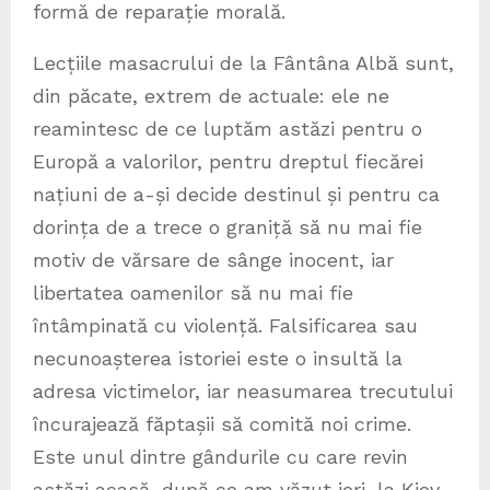
formă de reparație morală.
Lecțiile masacrului de la Fântâna Albă sunt,
din păcate, extrem de actuale: ele ne
reamintesc de ce luptăm astăzi pentru o
Europă a valorilor, pentru dreptul fiecărei
națiuni de a-și decide destinul și pentru ca
dorința de a trece o graniță să nu mai fie
motiv de vărsare de sânge inocent, iar
libertatea oamenilor să nu mai fie
întâmpinată cu violență. Falsificarea sau
necunoașterea istoriei este o insultă la
adresa victimelor, iar neasumarea trecutului
încurajează făptașii să comită noi crime.
Este unul dintre gândurile cu care revin
astăzi acasă, după ce am văzut ieri, la Kiev