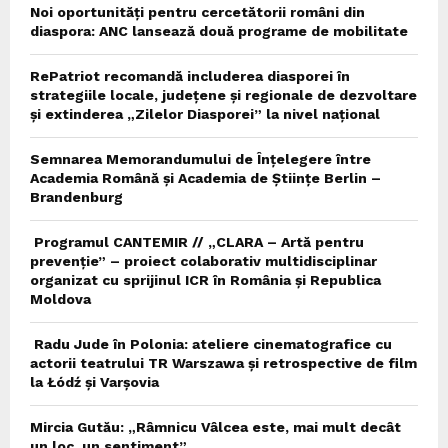
Noi oportunități pentru cercetătorii români din
diaspora: ANC lansează două programe de mobilitate
RePatriot recomandă includerea diasporei în
strategiile locale, județene și regionale de dezvoltare
și extinderea „Zilelor Diasporei” la nivel național
Semnarea Memorandumului de Înțelegere între
Academia Română și Academia de Științe Berlin –
Brandenburg
Programul CANTEMIR // „CLARA – Artă pentru
prevenție” – proiect colaborativ multidisciplinar
organizat cu sprijinul ICR în România și Republica
Moldova
Radu Jude în Polonia: ateliere cinematografice cu
actorii teatrului TR Warszawa și retrospective de film
la Łódź și Varșovia
Mircia Gutău: „Râmnicu Vâlcea este, mai mult decât
un loc, un sentiment”