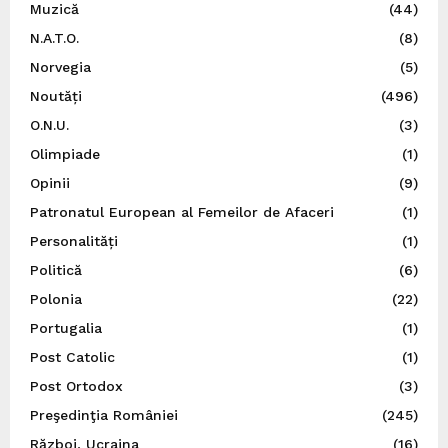
Muzică
(44)
N.A.T.O.
(8)
Norvegia
(5)
Noutăți
(496)
O.N.U.
(3)
Olimpiade
(1)
Opinii
(9)
Patronatul European al Femeilor de Afaceri
(1)
Personalități
(1)
Politică
(6)
Polonia
(22)
Portugalia
(1)
Post Catolic
(1)
Post Ortodox
(3)
Preşedinţia României
(245)
Război, Ucraina
(16)