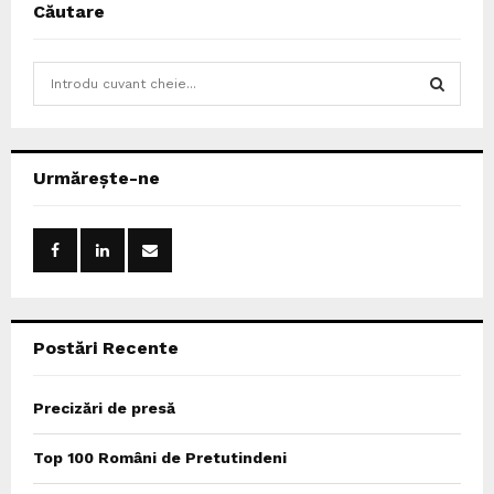
Căutare
S
e
a
S
r
c
E
Urmărește-ne
h
f
A
o
r
R
:
C
Postări Recente
H
Precizări de presă
Top 100 Români de Pretutindeni