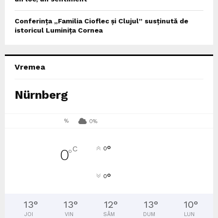
Conferința „Familia Cioflec și Clujul” susținută de
istoricul Luminița Cornea
Vremea
Nürnberg
%
0%
°
C
0
0
°
°
0
13
°
13
°
12
°
13
°
10
°
JOI
VIN
SÂM
DUM
LUN