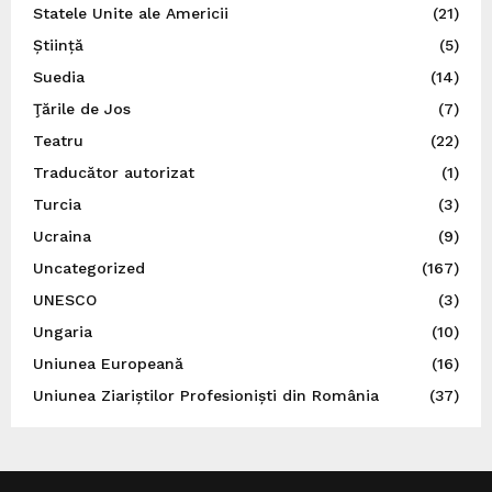
Statele Unite ale Americii
(21)
Știință
(5)
Suedia
(14)
Ţările de Jos
(7)
Teatru
(22)
Traducător autorizat
(1)
Turcia
(3)
Ucraina
(9)
Uncategorized
(167)
UNESCO
(3)
Ungaria
(10)
Uniunea Europeană
(16)
Uniunea Ziariștilor Profesioniști din România
(37)