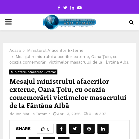
Facebook
Twitter
Linkedin
Youtube
PRIMARY
MENU
Acasa
Ministerul Afacerilor Externe
Mesajul ministrului afacerilor externe, Oana Țoiu, cu
ocazia comemorării victimelor masacrului de la Fântâna Albă
Ministerul Afacerilor Externe
Mesajul ministrului afacerilor
externe, Oana Țoiu, cu ocazia
comemorării victimelor masacrului
de la Fântâna Albă
de
Ion Marius Tatomir
April 3, 2026
0
307
SHARE
0