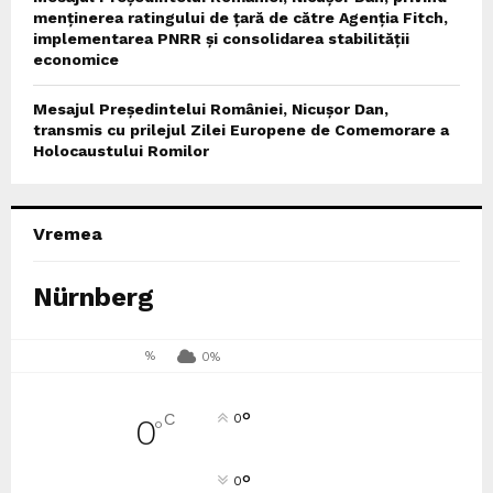
menținerea ratingului de țară de către Agenția Fitch,
implementarea PNRR și consolidarea stabilității
economice
Mesajul Președintelui României, Nicușor Dan,
transmis cu prilejul Zilei Europene de Comemorare a
Holocaustului Romilor
Vremea
Nürnberg
%
0%
°
C
0
0
°
°
0