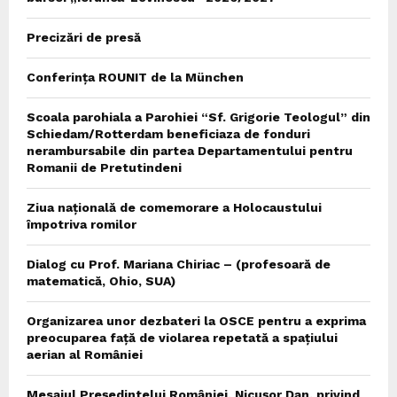
Precizări de presă
Conferința ROUNIT de la München
Scoala parohiala a Parohiei “Sf. Grigorie Teologul” din
Schiedam/Rotterdam beneficiaza de fonduri
nerambursabile din partea Departamentului pentru
Romanii de Pretutindeni
Ziua națională de comemorare a Holocaustului
împotriva romilor
Dialog cu Prof. Mariana Chiriac – (profesoară de
matematică, Ohio, SUA)
Organizarea unor dezbateri la OSCE pentru a exprima
preocuparea față de violarea repetată a spațiului
aerian al României
Mesajul Președintelui României, Nicușor Dan, privind