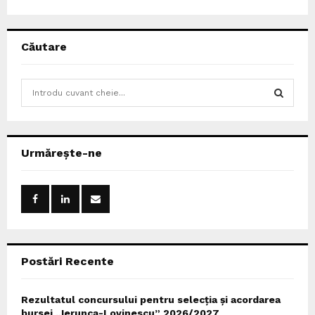
Căutare
S
e
a
S
r
c
E
Urmărește-ne
h
f
A
o
r
R
:
C
Postări Recente
H
Rezultatul concursului pentru selecția și acordarea
bursei „Ierunca-Lovinescu” 2026/2027