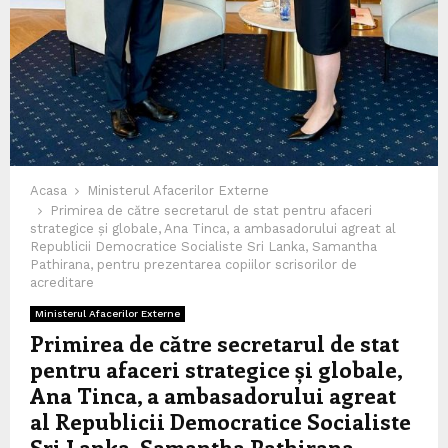
Acasa
Ministerul Afacerilor Externe
Primirea de către secretarul de stat pentru afaceri
strategice și globale, Ana Tinca, a ambasadorului agreat al
Republicii Democratice Socialiste Sri Lanka, Samantha
Pathirana, pentru prezentarea copiilor scrisorilor de
acreditare
Ministerul Afacerilor Externe
Primirea de către secretarul de stat
pentru afaceri strategice și globale,
Ana Tinca, a ambasadorului agreat
al Republicii Democratice Socialiste
Sri Lanka, Samantha Pathirana,