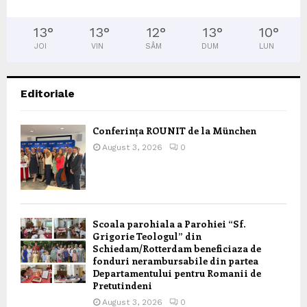
13
°
13
°
12
°
13
°
10
°
JOI
VIN
SÂM
DUM
LUN
Editoriale
Conferința ROUNIT de la München
August 3, 2026
0
Scoala parohiala a Parohiei “Sf.
Grigorie Teologul” din
Schiedam/Rotterdam beneficiaza de
fonduri nerambursabile din partea
Departamentului pentru Romanii de
Pretutindeni
August 3, 2026
0