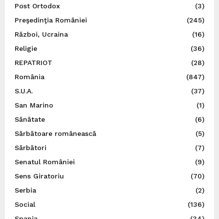
Post Ortodox
(3)
Preşedinţia României
(245)
Război, Ucraina
(16)
Religie
(36)
REPATRIOT
(28)
România
(847)
S.U.A.
(37)
San Marino
(1)
Sănătate
(6)
Sărbătoare românească
(5)
Sărbători
(7)
Senatul României
(9)
Sens Giratoriu
(70)
Serbia
(2)
Social
(136)
Spania
(34)