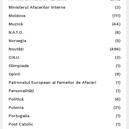
Ministerul Afacerilor Interne
(3)
Moldova
(111)
Muzică
(44)
N.A.T.O.
(8)
Norvegia
(5)
Noutăți
(496)
O.N.U.
(3)
Olimpiade
(1)
Opinii
(9)
Patronatul European al Femeilor de Afaceri
(1)
Personalități
(1)
Politică
(6)
Polonia
(21)
Portugalia
(1)
Post Catolic
(1)