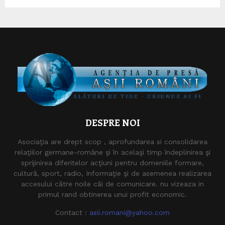
DESPRE NOI
Asociaţia are drept scop , aprofundarea si consolidarea
relaţiilor germane-române şi în acelaşi timp îndeplinirea şi
sprijinirea diferitelor acţiuni pentru domeniile formare,
cultură, sport, radio, Informaţie şi de asemenea realizarea
accesului către noile căi de comunicare. nu vizeaza in
primul rand obtinerea unui profit economic.
Contact :
asii.romani@yahoo.com