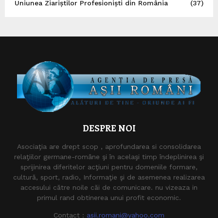
Uniunea Ziariștilor Profesioniști din România
(37)
DESPRE NOI
Asociaţia are drept scop , aprofundarea si consolidarea
relaţiilor germane-române şi în acelaşi timp îndeplinirea şi
sprijinirea diferitelor acţiuni pentru domeniile formare,
cultură, sport, radio, Informaţie şi de asemenea realizarea
accesului către noile căi de comunicare. nu vizeaza in
primul rand obtinerea unui profit economic.
Contact :
asii.romani@yahoo.com