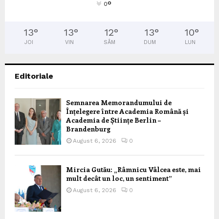
°
0
13
°
13
°
12
°
13
°
10
°
JOI
VIN
SÂM
DUM
LUN
Editoriale
Semnarea Memorandumului de
Înțelegere între Academia Română și
Academia de Științe Berlin –
Brandenburg
August 6, 2026
0
Mircia Gutău: „Râmnicu Vâlcea este, mai
mult decât un loc, un sentiment”
August 6, 2026
0