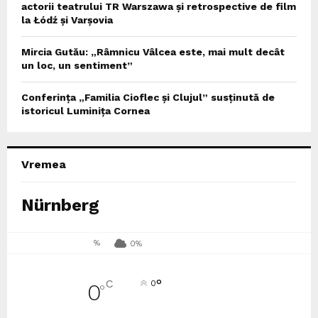
actorii teatrului TR Warszawa și retrospective de film
la Łódź și Varșovia
Mircia Gutău: „Râmnicu Vâlcea este, mai mult decât
un loc, un sentiment”
Conferința „Familia Cioflec și Clujul” susținută de
istoricul Luminița Cornea
Vremea
Nürnberg
%
0%
°
C
0
0
°