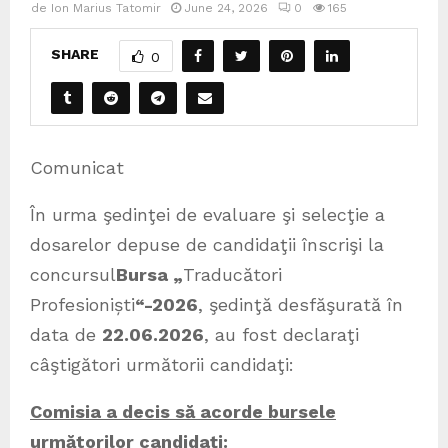
de
Ion Marius Tatomir
June 24, 2026
0
165
SHARE
0
Comunicat
În urma şedinţei de evaluare şi selecţie a
dosarelor depuse de candidaţii înscrişi la
concursul
Bursa „
Traducători
Profesioniști
“
-2026
, şedinţă desfăşurată în
data de
22.06.2026
, au fost declaraţi
câştigători următorii candidaţi:
Comisia a decis să acorde bursele
următorilor candidați: