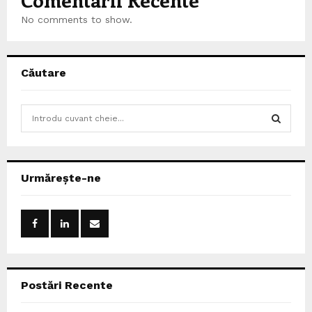
No comments to show.
Căutare
S
e
a
S
r
c
E
Urmărește-ne
h
f
A
o
r
R
:
C
Postări Recente
H