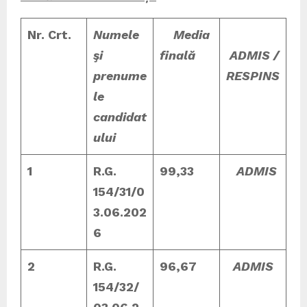
Nr. Crt.
Numele
Media
şi
finală
ADMIS /
prenume
RESPINS
le
candidat
ului
1
R.G.
99,33
ADMIS
154/31/0
3.06.202
6
2
R.G.
96,67
ADMIS
154/32/