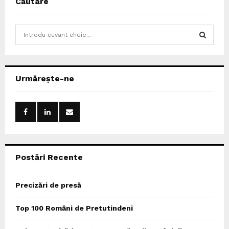
Căutare
S
e
a
S
r
c
E
Urmărește-ne
h
f
A
o
r
R
:
C
Postări Recente
H
Precizări de presă
Top 100 Români de Pretutindeni