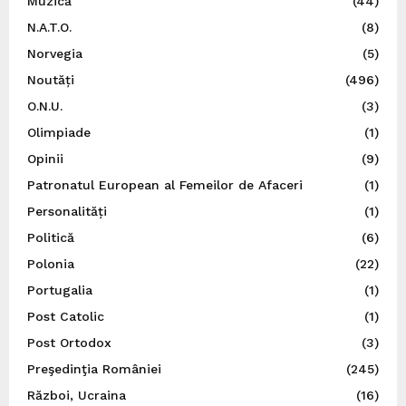
Muzică
(44)
N.A.T.O.
(8)
Norvegia
(5)
Noutăți
(496)
O.N.U.
(3)
Olimpiade
(1)
Opinii
(9)
Patronatul European al Femeilor de Afaceri
(1)
Personalități
(1)
Politică
(6)
Polonia
(22)
Portugalia
(1)
Post Catolic
(1)
Post Ortodox
(3)
Preşedinţia României
(245)
Război, Ucraina
(16)