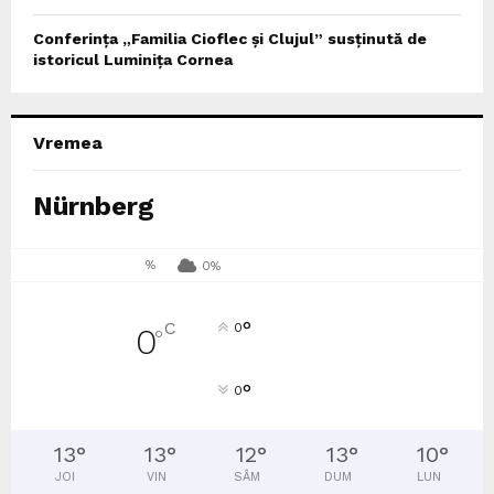
Conferința „Familia Cioflec și Clujul” susținută de
istoricul Luminița Cornea
Vremea
Nürnberg
%
0%
°
C
0
0
°
°
0
13
°
13
°
12
°
13
°
10
°
JOI
VIN
SÂM
DUM
LUN