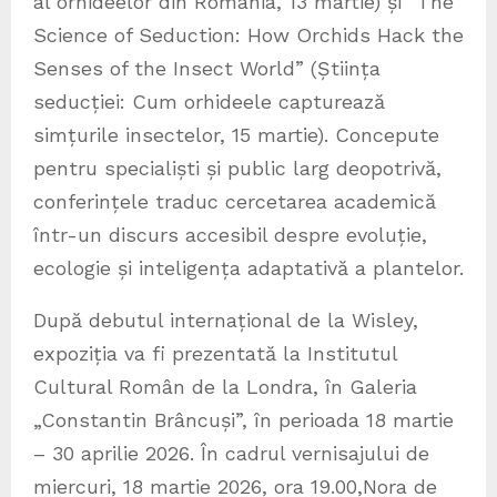
al orhideelor din România, 13 martie) și “The
Science of Seduction: How Orchids Hack the
Senses of the Insect World” (Știința
seducției: Cum orhideele capturează
simțurile insectelor, 15 martie). Concepute
pentru specialiști și public larg deopotrivă,
conferințele traduc cercetarea academică
într-un discurs accesibil despre evoluție,
ecologie și inteligența adaptativă a plantelor.
După debutul internațional de la Wisley,
expoziția va fi prezentată la Institutul
Cultural Român de la Londra, în Galeria
„Constantin Brâncuși”, în perioada 18 martie
– 30 aprilie 2026. În cadrul vernisajului de
miercuri, 18 martie 2026, ora 19.00,Nora de