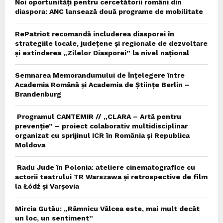
Noi oportunități pentru cercetătorii români din
diaspora: ANC lansează două programe de mobilitate
RePatriot recomandă includerea diasporei în
strategiile locale, județene și regionale de dezvoltare
și extinderea „Zilelor Diasporei” la nivel național
Semnarea Memorandumului de Înțelegere între
Academia Română și Academia de Științe Berlin –
Brandenburg
Programul CANTEMIR // „CLARA – Artă pentru
prevenție” – proiect colaborativ multidisciplinar
organizat cu sprijinul ICR în România și Republica
Moldova
Radu Jude în Polonia: ateliere cinematografice cu
actorii teatrului TR Warszawa și retrospective de film
la Łódź și Varșovia
Mircia Gutău: „Râmnicu Vâlcea este, mai mult decât
un loc, un sentiment”