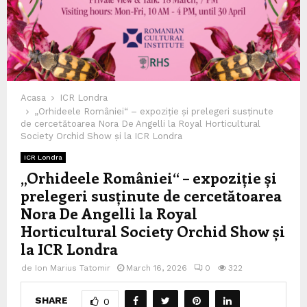
Acasa
ICR Londra
„Orhideele României“ – expoziție și prelegeri susținute
de cercetătoarea Nora De Angelli la Royal Horticultural
Society Orchid Show și la ICR Londra
ICR Londra
„Orhideele României“ – expoziție și
prelegeri susținute de cercetătoarea
Nora De Angelli la Royal
Horticultural Society Orchid Show și
la ICR Londra
de
Ion Marius Tatomir
March 16, 2026
0
322
SHARE
0