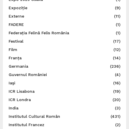
Expoziție
(9)
Externe
(11)
FADERE
(1)
Federația Felină Felis România
(1)
Festival
(17)
Film
(12)
Franța
(14)
Germania
(236)
Guvernul României
(4)
Iaşi
(16)
ICR Lisabona
(19)
ICR Londra
(20)
India
(3)
Institutul Cultural Român
(431)
Institutul Francez
(2)