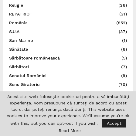
Religie
(36)
REPATRIOT
(31)
România
(852)
S.U.A.
(37)
San Marino
(1)
Sănătate
(6)
Sărbătoare românească
(5)
Sărbători
(7)
Senatul României
(9)
Sens Giratoriu
(70)
Serbia
(2)
Acest site web folosește cookie-uri pentru a vă îmbunătăți
Social
(136)
experiența. Vom presupune că sunteți de acord cu acest
lucru, dar puteți renunța dacă doriți. This website uses
Spania
(34)
cookies to improve your experience. We'll assume you're ok
Spectacol
(5)
with this, but you can opt-out if you wish.
Accept
Sport
(22)
Read More