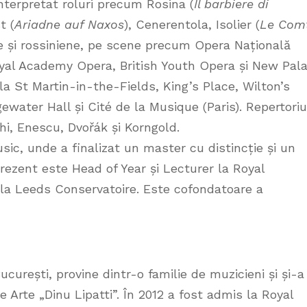
interpretat roluri precum Rosina (
Il barbiere di
t (
Ariadne auf Naxos
), Cenerentola, Isolier (
Le Com
e și rossiniene, pe scene precum Opera Națională
yal Academy Opera, British Youth Opera și New Pal
 la St Martin-in-the-Fields, King’s Place, Wilton’s
ewater Hall și Cité de la Musique (Paris). Repertoriu
ghi, Enescu, Dvořák și Korngold.
ic, unde a finalizat un master cu distincție și un
 prezent este Head of Year și Lecturer la Royal
 la Leeds Conservatoire. Este cofondatoare a
București, provine dintr-o familie de muzicieni și și-a
 Arte „Dinu Lipatti”. În 2012 a fost admis la Royal