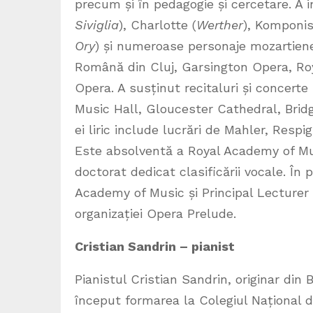
precum și în pedagogie și cercetare. A 
Siviglia
), Charlotte (
Werther
), Komponis
Ory
) și numeroase personaje mozartien
Română din Cluj, Garsington Opera, Ro
Opera. A susținut recitaluri și concerte
Music Hall, Gloucester Cathedral, Bridg
ei liric include lucrări de Mahler, Respi
Este absolventă a Royal Academy of Mus
doctorat dedicat clasificării vocale. În
Academy of Music și Principal Lecturer
organizației Opera Prelude.
Cristian Sandrin – pianist
Pianistul Cristian Sandrin, originar din 
început formarea la Colegiul Național de