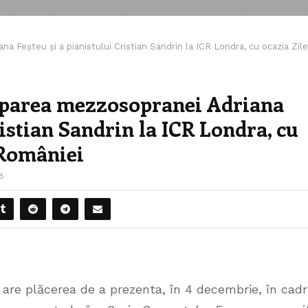
na Feșteu și a pianistului Cristian Sandrin la ICR Londra, cu ocazia Zile
iciparea mezzosopranei Adriana
ristian Sandrin la ICR Londra, cu
 României
8
are plăcerea de a prezenta, în 4 decembrie, în cadr