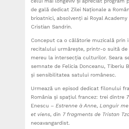
celui mai longeviv și apreciat program
de gală dedicat Zilei Naționale a Român
brioatnici, absolvenți ai Royal Academy
Cristian Sandrin.
Conceput ca o călătorie muzicală prin i
recitalului urmărește, printr-o suită d
mereu la intersecția culturilor. Seara s
semnate de Felicia Donceanu, Tiberiu B
și sensibilitatea satului românesc.
Urmează un episod dedicat filonului fra
România și spațiul francez: trei dintre
7
Enescu –
Estrenne à Anne
,
Languir me 
et viens
, din
7 fragments de Tristan Tz
neoavangardist.