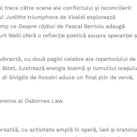
trece către scene ale conflictului și reconcilierii:
ul
Juditha triumphans
de Vivaldi explorează
timp ce
Despre război
de Pascal Bentoiu adaugă
rt Weill oferă o reflecție poetică asupra speranței ș
vibrantă, cu două pagini celebre ale repertoriului de
 Bizet, ilustrează energia boemă și tumultul orașulu
 di Siviglia
de Rossini aduce un final plin de vervă,
generos al Osbornes Law.
atilă, cu activitate amplă în operă, lied și oratoriu