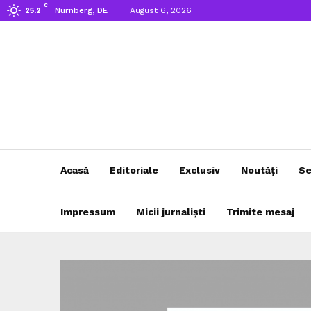
C
Nürnberg, DE
August 6, 2026
25.2
Acasă
Editoriale
Exclusiv
Noutăți
Se
Impressum
Micii jurnaliști
Trimite mesaj