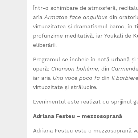
Într-o schimbare de atmosferă, recitalul 
aria
Armatae face anguibus
din oratori
virtuozitatea și dramatismul baroc, în 
profunzime meditativă, iar Youkali de Ku
eliberării.
Programul se încheie în notă urbană și 
operă:
Chanson bohème
, din
Carmen
de
iar aria
Una voce poco fa
din
Il barbiere
virtuozitate și strălucire.
Evenimentul este realizat cu sprijinul 
Adriana Festeu – mezzosoprană
Adriana Festeu este o mezzosoprană vers