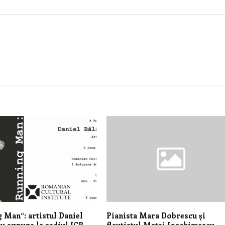
 Man“: artistul Daniel
Pianista Mara Dobrescu și
u expune la sediul ICR
flautistul Matei Ioachimescu –