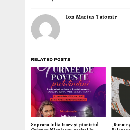
Ion Marius Tatomir
RELATED POSTS
Soprana Iulia Isaev și pianistul
„Running
Cristian Niculescu, recital în
Bălănesc