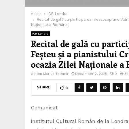
Acasa
ICR Londra
Recital de gală cu participarea mezzosopranei Adria
Naționale a României
ICR Londra
Recital de gală cu part
Feșteu și a pianistului C
ocazia Zilei Naționale a
de
Ion Marius Tatomir
December 2, 2025
0
34
SHARE
0
Comunicat
Institutul Cultural Român de la Londra 