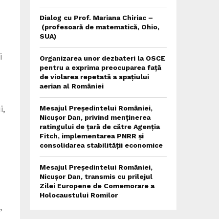
Dialog cu Prof. Mariana Chiriac –
(profesoară de matematică, Ohio,
SUA)
i
Organizarea unor dezbateri la OSCE
pentru a exprima preocuparea față
de violarea repetată a spațiului
aerian al României
i,
Mesajul Președintelui României,
Nicușor Dan, privind menținerea
ratingului de țară de către Agenția
Fitch, implementarea PNRR și
consolidarea stabilității economice
Mesajul Președintelui României,
Nicușor Dan, transmis cu prilejul
Zilei Europene de Comemorare a
Holocaustului Romilor
,