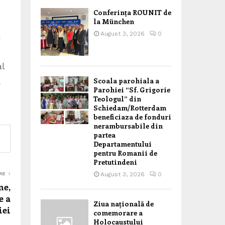
Conferința ROUNIT de
la München
August 3, 2026
0
n
al
ă
Scoala parohiala a
Parohiei “Sf. Grigorie
Teologul” din
Schiedam/Rotterdam
beneficiaza de fonduri
nerambursabile din
partea
Departamentului
pentru Romanii de
Pretutindeni
RE
August 3, 2026
0
ne,
e a
Ziua națională de
ei
comemorare a
Holocaustului