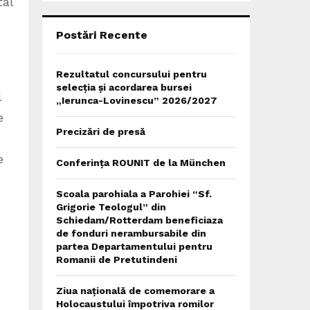
tal
C
H
Postări Recente
Rezultatul concursului pentru
selecția și acordarea bursei
l
„Ierunca-Lovinescu” 2026/2027
e
Precizări de presă
e
Conferința ROUNIT de la München
Scoala parohiala a Parohiei “Sf.
Grigorie Teologul” din
Schiedam/Rotterdam beneficiaza
de fonduri nerambursabile din
partea Departamentului pentru
Romanii de Pretutindeni
Ziua națională de comemorare a
Holocaustului împotriva romilor