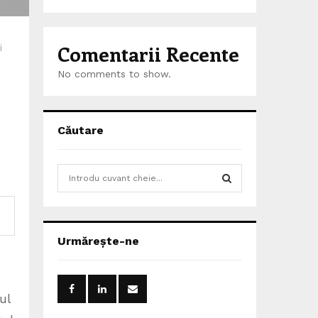
Comentarii Recente
i
No comments to show.
Căutare
S
e
a
S
r
c
E
Urmărește-ne
h
f
A
o
r
R
ul
: