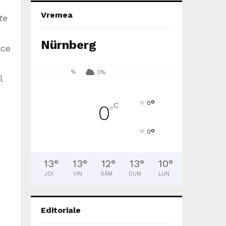
Vremea
te
Nürnberg
ace
%
0%
l
°
0
C
0
°
°
0
13
°
13
°
12
°
13
°
10
°
JOI
VIN
SÂM
DUM
LUN
Editoriale