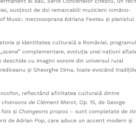
 permanent al său,
Seria Concertelor Enescu
, un reci
iei, susținut de doi remarcabili muzicieni româno-
 of Music: mezzosoprana Adriana Festeu și pianistul
storia și identitatea culturală a României, programu
e „scene” complementare, evoluția unei națiuni aflat
e deschide cu imagini sonore din universul rural
rediceanu și Gheorghe Dima, toate evocând tradițiil
ncofon, reflectând afinitatea culturală dintre
 chansons de Clément Marot
, Op. 15, de George
fais
și
Changeons propos
– sunt completate de
Va
ara
de Adrian Pop, care aduce un accent modern și