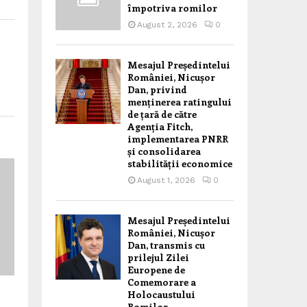
împotriva romilor
August 2, 2026
0
Mesajul Președintelui
României, Nicușor
Dan, privind
menținerea ratingului
de țară de către
Agenția Fitch,
implementarea PNRR
și consolidarea
stabilității economice
August 1, 2026
0
Mesajul Președintelui
României, Nicușor
Dan, transmis cu
prilejul Zilei
Europene de
Comemorare a
Holocaustului
Romilor