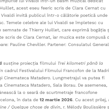
impurile
lui Vivaldi într-un basm muzical dedicat
Huillet, acest eseu feeric scris de Clara Cernat cu
 Vivaldi invită publicul într-o călătorie poetică unde
sc. Temele celebre ale lui Vivaldi se împletesc cu
ale semnate de Thierry Huillet, care exprimă bogăția ș
ste scris de Clara Cernat, iar muzica este compusă 
toare: Pauline Cheviller. Partener: Consulatul General
d
susține proiecția filmului
Trei kilometri până la
 în cadrul Festivalului Filmului Francofon de la Madri
 și Cinemateca Matadero. Lungmetrajul va putea fi
, la Cinemateca Matadero, Sala Borau. De asemenea,
ânească la o seară de scurtmetraje francofone
rcelona, în data de
12 martie 2026
. Cu acest prilej, 
ine / Quelque chose de divin
, r. Mélody Boulissière ș