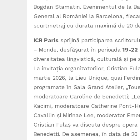
Bogdan Stamatin. Evenimentul de la Bar
General al României la Barcelona, fieca
scurtmetraj cu durata maximă de 20 d
ICR Paris
sprijină participarea scriitoru
– Monde, desfășurat în perioada
19-22
diversitatea lingvistică, culturală și pe
La invitația organizatorilor, Cristian Fu
martie 2026, la Lieu Unique, quai Ferdi
programate în Sala Grand Atelier, „Tou
moderatoare Caroline de Benedetti; „L
Kacimi, moderatoare Catherine Pont-H
Cavallin și Mirinae Lee, moderator Emeri
Cristian Fulaș va discuta despre opera
Benedetti. De asemenea, în data de 20 ma