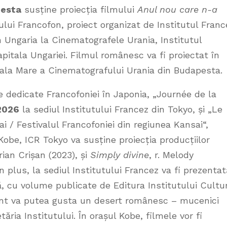
pesta
susține proiecția filmului
Anul nou care n-a
lui Francofon, proiect organizat de Institutul Franc
 Ungaria la Cinematografele Urania, Institutul
pitala Ungariei. Filmul românesc va fi proiectat în
 Sala Mare a Cinematografului Urania din Budapesta.
 dedicate Francofoniei în Japonia, „Journée de la
2026
la sediul Institutului Francez din Tokyo, și „Le
i / Festivalul Francofoniei din regiunea Kansai“,
Kobe, ICR Tokyo va susține proiecția producțiilor
arian Crișan (2023), și
Simply divine
, r. Melody
n plus, la sediul Institutului Francez va fi prezentat
ă, cu volume publicate de Editura Institutului Cultu
ent va putea gusta un desert românesc – mucenici
tăria Institutului. În orașul Kobe, filmele vor fi