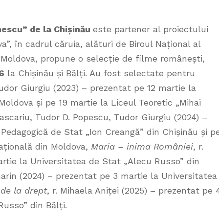
nescu” de la Chișinău
este partener al proiectului
”, în cadrul căruia, alături de Biroul Național al
n Moldova, propune o selecție de filme românești,
6
la Chișinău și Bălți. Au fost selectate pentru
 Tudor Giurgiu (2023) – prezentat pe 12 martie la
Moldova și pe 19 martie la Liceul Teoretic „Mihai
 Pascariu, Tudor D. Popescu, Tudor Giurgiu (2024) –
 Pedagogică de Stat „Ion Creangă” din Chișinău și p
națională din Moldova,
Maria – inima României
, r.
rtie la Universitatea de Stat „Alecu Russo” din
marin (2024) – prezentat pe 3 martie la Universitatea
de la drept
, r. Mihaela Aniței (2025) – prezentat pe 
Russo” din Bălți.