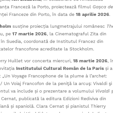
anța Franceză la Porto, proiectează filmul
Gașca de
ianței Franceze din Porto, în data de
18 aprilie 2026
.
ckholm
susține proiecția lungmetrajului românesc
Th
iu, pe
17 martie 2026
, la Cinematograful Zita din
 în Suedia, coordonată de Institutul Francez din
atelor francofone acreditate la Stockholm.
erry Huillet vor concerta miercuri,
18 martie 2026
, î
nvitația
Institutului Cultural Român de la Paris
și a
t „Un Voyage Francophone de la plume à l’archet:
/ Un Voiaj Francofon de la peniţă la arcuş: Vivaldi şi
entul va include și o prezentare a volumului
Vivaldi ș
Cernat, publicată la editura Edizioni Rediviva din
iană și spaniolă. Clara Cernat și pianistul Thierry