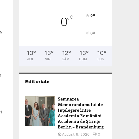
°
0
C
0
°
e
°
0
13
°
13
°
12
°
13
°
10
°
JOI
VIN
SÂM
DUM
LUN
n
Editoriale
Semnarea
Memorandumului de
Înțelegere între
i
Academia Română și
Academia de Științe
Berlin – Brandenburg
August 6, 2026
0