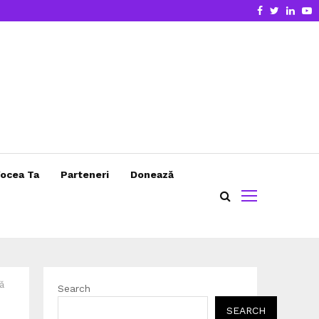
Facebook
Twitter
Linke
Y
ocea Ta
Parteneri
Donează
ă
Search
SEARCH