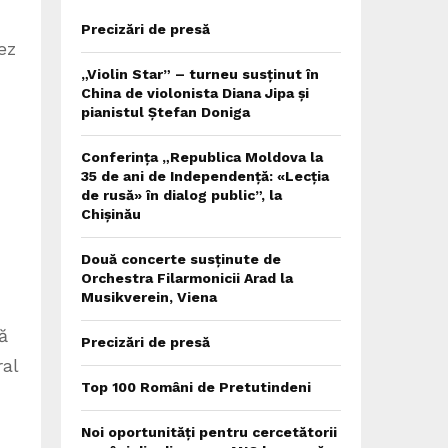
Precizări de presă
ez
„Violin Star” – turneu susținut în
China de violonista Diana Jipa și
pianistul Ștefan Doniga
Conferința „Republica Moldova la
35 de ani de Independență: «Lecția
de rusă» în dialog public”, la
Chișinău
Două concerte susținute de
Orchestra Filarmonicii Arad la
Musikverein, Viena
ă
Precizări de presă
ral
Top 100 Români de Pretutindeni
Noi oportunități pentru cercetătorii