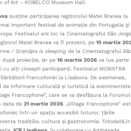
um of Art – KOBELCO Museum Hall.
bona
susține participarea regizorului Matei Branea la
ai important festival de animație din Portugalia şi
uropa. Festivalul are loc la Cinematograful São Jorg
Regizorul Matei Branea va fi prezent, pe
15 martie 20
rme / Grandpa is sleeping
de la Cinematograful Sã
 după proiecție, iar pe
16 martie 2026
va lua parte 
 și cu alți cineaști participanți. Festivalul MONSTRA
l Sărbătorii Francofoniei la Lisabona. De asemenea,
 de informare culturală și turistică la evenimentele
illage Francophone”, care se va desfășura la Forumul
n data de
21 martie 2026
. „Village Francophone” es
foniei; într-un spațiu accesibil tuturor, țările
ezenta tradițiile, cultura și gastronomia. Totodată,
în
alia,
ICR Lisabona
, în colaborare cu Ambasada