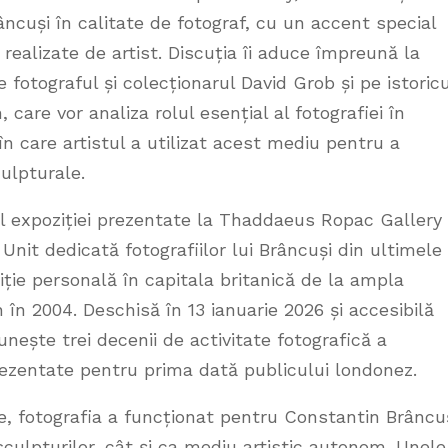
râncuși în calitate de fotograf, cu un accent special
 realizate de artist. Discuția îi aduce împreună la
otograful și colecționarul David Grob și pe istoricu
care vor analiza rolul esențial al fotografiei în
n care artistul a utilizat acest mediu pentru a
ulpturale.
l expoziției prezentate la Thaddaeus Ropac Gallery
Unit dedicată fotografiilor lui Brâncuși din ultimele
ție personală în capitala britanică de la ampla
în 2004. Deschisă în 13 ianuarie 2026 și accesibilă
eunește trei decenii de activitate fotografică a
 prezentate pentru prima dată publicului londonez.
ice, fotografia a funcționat pentru Constantin Brâncu
ulpturilor, cât și ca mediu artistic autonom. Unele