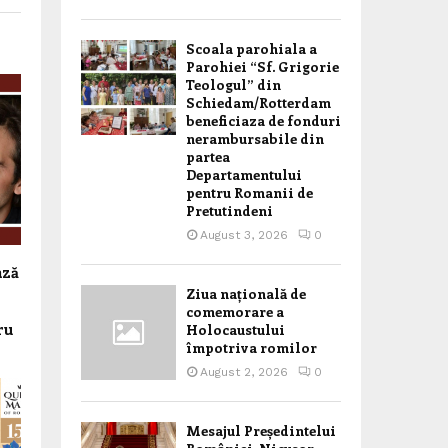
Scoala parohiala a
Parohiei “Sf. Grigorie
Teologul” din
Schiedam/Rotterdam
beneficiaza de fonduri
nerambursabile din
partea
Departamentului
pentru Romanii de
Pretutindeni
August 3, 2026
0
ază
Ziua națională de
comemorare a
ru
Holocaustului
împotriva romilor
August 2, 2026
0
Mesajul Președintelui