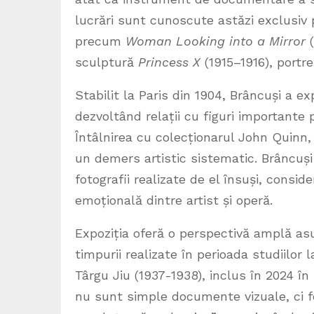
lucrări sunt cunoscute astăzi exclusiv p
precum
Woman Looking into a Mirror
(
sculptură
Princess X
(1915–1916), portre
Stabilit la Paris din 1904, Brâncuși a e
dezvoltând relații cu figuri importante
Întâlnirea cu colecționarul John Quinn, 
un demers artistic sistematic. Brâncuși
fotografii realizate de el însuși, consi
emoțională dintre artist și operă.
Expoziția oferă o perspectivă amplă asup
timpurii realizate în perioada studiilo
Târgu Jiu (1937-1938), inclus în 2024 î
nu sunt simple documente vizuale, ci fo