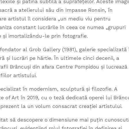
exiile și patina subtilă a suprafețelor. Aceste imagi
acră a atelierului său din Impasse Ronsin, în
are artistul îl considera „un mediu viu pentru
organiza constant lucrările în ceea ce numea „grupuri
 și imortalizându-le prin fotografie.
fondator al Grob Gallery (1981), galerie specializată 
 și lucrări pe hârtie. În ultimele cinci decenii, a
afii Brâncuși din afara Centre Pompidou și lucrează 
ilor artistului.
cializat în modernism, sculptură și filozofie. A
e of Art în 2019, cu o teză dedicată operei lui Brânc
n prezent la un volum consacrat creației artistului.
nvitat să descopere o dimensiune mai puțin cunoscut
âncuși, evidențiind rolul fotografiei în definirea și