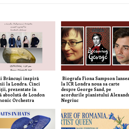
i Brâncuși inspiră
Biografa Fiona Sampson lanse
ii la Londra. Cinci
la ICR Londra noua sa carte
ii, prezentate în
despre George Sand, pe
ă absolută de London
acordurile pianistului Alexand
monic Orchestra
Negriuc