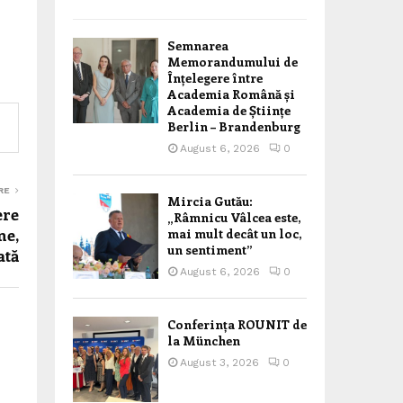
Semnarea
Memorandumului de
Înțelegere între
Academia Română și
Academia de Științe
Berlin – Brandenburg
August 6, 2026
0
RE
Mircia Gutău:
ere
„Râmnicu Vâlcea este,
ne,
mai mult decât un loc,
un sentiment”
ată
August 6, 2026
0
Conferința ROUNIT de
la München
August 3, 2026
0