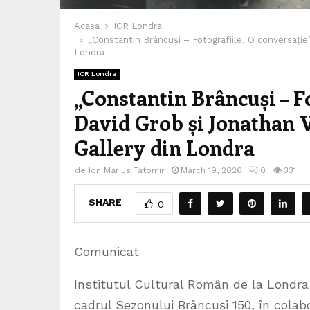
Acasa
ICR Londra
„Constantin Brâncuși – Fotografiile. O conversație
Londra
ICR Londra
„Constantin Brâncuși – Fo
David Grob și Jonathan 
Gallery din Londra
de
Ion Marius Tatomir
March 19, 2026
0
331
SHARE
0
Comunicat
Institutul Cultural Român de la Londra o
cadrul Sezonului Brâncuși 150, în cola