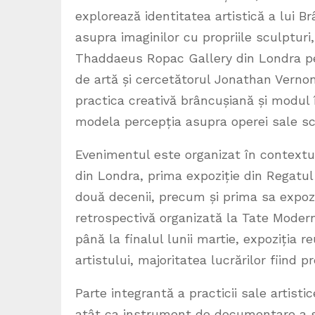
explorează identitatea artistică a lui B
asupra imaginilor cu propriile sculpturi,
Thaddaeus Ropac Gallery din Londra pe f
de artă și cercetătorul Jonathan Vernon, 
practica creativă brâncușiană și modul î
modela percepția asupra operei sale sc
Evenimentul este organizat în contextu
din Londra, prima expoziție din Regatul 
două decenii, precum și prima sa expozi
retrospectivă organizată la Tate Modern 
până la finalul lunii martie, expoziția r
artistului, majoritatea lucrărilor fiind
Parte integrantă a practicii sale artist
atât ca instrument de documentare a sc