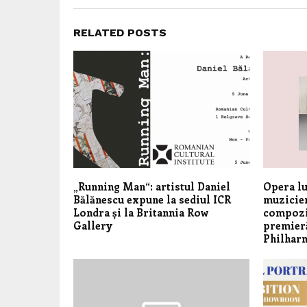
RELATED POSTS
„Running Man“: artistul Daniel
Opera lu
Bălănescu expune la sediul ICR
muzicien
Londra și la Britannia Row
compoziț
Gallery
premier
Philhar