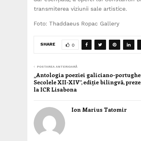
transmiterea viziunii sale artistice.
Foto: Thaddaeus Ropac Gallery
SHARE
0
POSTAREA ANTERIOARĂ
„Antologia poeziei galiciano-portughe
Secolele XII-XIV”, ediție bilingvă, prez
la ICR Lisabona
Ion Marius Tatomir