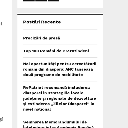
:
C
H
Postări Recente
l
Precizări de presă
Top 100 Români de Pretutindeni
Noi oportunități pentru cercetătorii
români din diaspora: ANC lansează
două programe de mobilitate
RePatriot recomandă includerea
diasporei în strategiile locale,
județene și regionale de dezvoltare
și extinderea „Zilelor Diasporei” la
nivel național
și
Semnarea Memorandumului de
Înțelegere între Academia Română