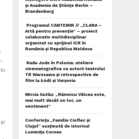
și Academia de Științe Berlin –
Brandenburg
Programul CANTEMIR // „CLARA –
Artă pentru prevenție” – proiect
colaborativ multidisciplinar
organizat cu sprijinul ICR în
România și Republica Moldova
.
r-
Radu Jude în Polonia: ateliere
cinematografice cu actorii teatrului
in
TR Warszawa și retrospective de
film la Łódź și Varșovia
Mircia Gutău: „Râmnicu Vâlcea este,
mai mult decât un loc, un
i
sentiment”
Conferința „Familia Cioflec și
și
Clujul” susținută de istoricul
Luminița Cornea