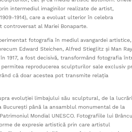
rin intermediul imaginilor realizate de artist,
1909-1914), care a evoluat ulterior în celebra
t controversat al Mariei Bonaparte.
xperimentat fotografia în mediul avangardei artistice,
 precum Edward Steichen, Alfred Stieglitz și Man Ray
în 1917, a fost decisivă, transformând fotografia înt
 permitea reproducerea sculpturilor sale exclusiv pr
derând că doar acestea pot transmite relația
ra evoluției limbajului său sculptural, de la lucrăr
r la București până la ansamblul monumental de la
n Patrimoniul Mondial UNESCO. Fotografiile lui Brâncu
rme de expresie artistică prin care artistul