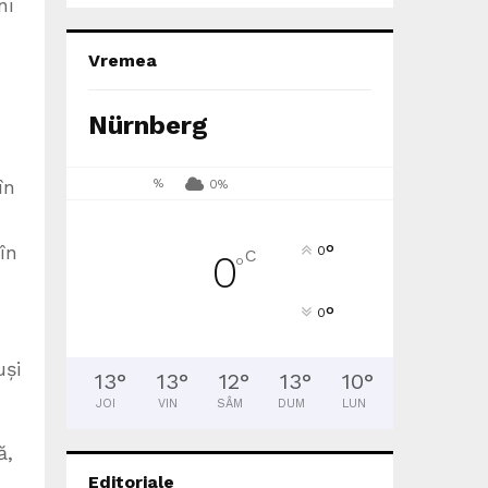
ni
Vremea
Nürnberg
în
%
0%
°
în
0
C
0
°
°
0
uși
13
°
13
°
12
°
13
°
10
°
JOI
VIN
SÂM
DUM
LUN
ă,
Editoriale