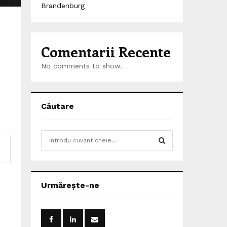
Brandenburg
Comentarii Recente
No comments to show.
Căutare
S
e
a
S
r
c
E
Urmărește-ne
h
f
A
o
r
R