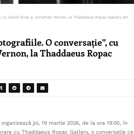
”, cu David Grob și Jonathan Vernon, la Thaddaeus Ropac Gallery din
tografiile. O conversație”, cu
Vernon, la Thaddaeus Ropac
rganizează joi, 19 martie 2026, de la ora 19:00, în
borare cu Thaddaeus Ropac Gallery, o conversație ce