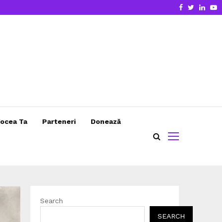
Facebook
Twitter
Linke
Y
ocea Ta
Parteneri
Donează
Search
SEARCH