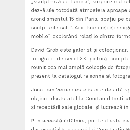
„sculptează cu lumina”, surprinzând refl
dezvăluie totodată atmosfera aproape s
arondismentul 15 din Paris, spațiu pe c
sculpturile sale”. Aici, Brâncuși își re
mobile”, explorând relațiile dintre forme
David Grob este galerist și colecționar, 
fotografie de secol XX, pictură, sculptură
reunit cea mai amplă colecție de fotogr
prezent la catalogul raisonné al fotografi
Jonathan Vernon este istoric de artă spe
obținut doctoratul la Courtauld Institut
și receptării sale globale, și lucrează î
Prin această întâlnire, publicul este i
dar esențială, a operei lui Constantin Br