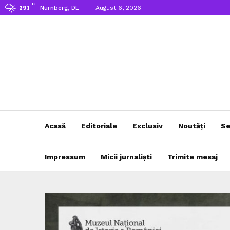
C
Nürnberg, DE
August 6, 2026
29.1
Acasă
Editoriale
Exclusiv
Noutăți
Se
Impressum
Micii jurnaliști
Trimite mesaj