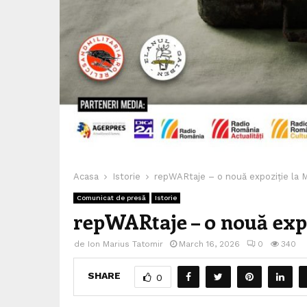
Acasa
Istorie
repWARtaje – o nouă expoziție la 
Comunicat de presă
Istorie
repWARtaje – o nouă exp
de
Ion Marius Tatomir
March 16, 2026
0
340
SHARE
0