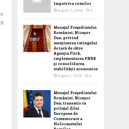
împotriva romilor
August 2, 2026
0
un
it
Mesajul Președintelui
României, Nicușor
Dan, privind
menținerea ratingului
de țară de către
Agenția Fitch,
implementarea PNRR
și consolidarea
stabilității economice
August 1, 2026
0
Mesajul Președintelui
României, Nicușor
Dan, transmis cu
prilejul Zilei
Europene de
Comemorare a
Holocaustului
Romilor