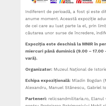
Indiferent de perioadă, a fost și este di
anume moment. Această expoziție aduce
de cei care au luat parte la el, prin limb
căutarea unor surse de încredere, indife
Expoziția este deschisă la MNIR în per
miercuri până duminică (9.00 – 17.00
vară).
Organizator:
Muzeul Național de Istori
Echipa expozițională:
Mladin Bogdan (M
Alexandru, Manuel Stănescu, Gabriel I
Parteneri:
relicsandmilitaria.ro, Elanul
pentru Protejarea Patrimoniului Mobil și