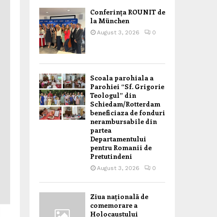
Conferința ROUNIT de
la München
August 3, 2026
0
Scoala parohiala a
Parohiei “Sf. Grigorie
Teologul” din
Schiedam/Rotterdam
beneficiaza de fonduri
nerambursabile din
partea
Departamentului
pentru Romanii de
Pretutindeni
August 3, 2026
0
Ziua națională de
comemorare a
Holocaustului