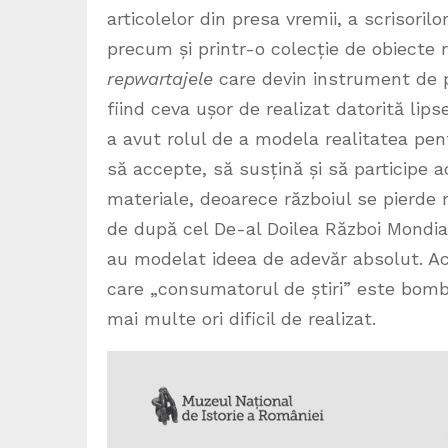
articolelor din presa vremii, a scrisoril
precum și printr-o colecție de obiecte 
repwartajele
care devin instrument de p
fiind ceva ușor de realizat datorită lips
a avut rolul de a modela realitatea pent
să accepte, să susțină și să participe a
materiale, deoarece războiul se pierde m
de după cel De-al Doilea Război Mondial,
au modelat ideea de adevăr absolut. Ac
care „consumatorul de știri” este bombar
mai multe ori dificil de realizat.