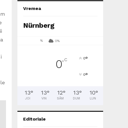
Vremea
vem
e
Nürnberg
i
ia
%
0%
i
°
0
C
0
°
°
0
ele
13
°
13
°
12
°
13
°
10
°
JOI
VIN
SÂM
DUM
LUN
Editoriale