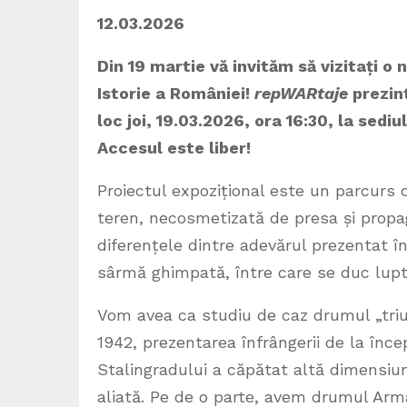
12.03.2026 CO
Din 19 martie vă invităm să vizitați o
Istorie a României!
repWARtaje
prezint
loc joi, 19.03.2026, ora 16
:30, la sediu
Accesul este liber!
Proiectul expozițional este un parcurs 
teren, necosmetizată de presa și propa
diferențele dintre adevărul prezentat în ș
sârmă ghimpată, între care se duc lupt
Vom avea ca studiu de caz drumul „tri
1942, prezentarea înfrângerii de la înc
Stalingradului a căpătat altă dimensi
aliată. Pe de o parte, avem drumul Ar