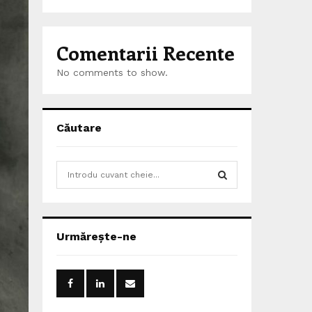
Comentarii Recente
No comments to show.
Căutare
S
e
a
S
r
c
E
Urmărește-ne
h
f
A
o
r
R
: