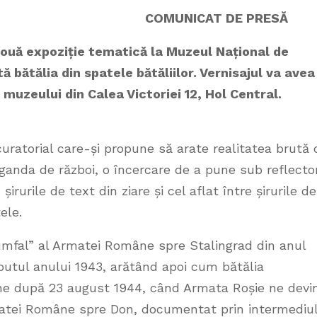
MUNICAT DE PRESĂ
 nouă expoziție tematică la Muzeul Național de
ă bătălia din spatele bătăliilor. Vernisajul va avea
l muzeului din Calea Victoriei 12
, Hol Central.
curatorial care-și propune să arate realitatea brută 
ganda de război, o încercare de a pune sub reflecto
irurile de text din ziare și cel aflat între șirurile de
ele.
umfal” al Armatei Române spre Stalingrad din anul
eputul anului 1943, arătând apoi cum bătălia
une după 23 august 1944, când Armata Roșie ne devi
matei Române spre Don, documentat prin intermediu