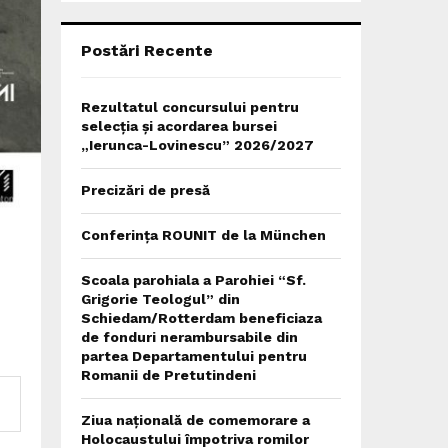
C
H
Postări Recente
Rezultatul concursului pentru
selecția și acordarea bursei
„Ierunca-Lovinescu” 2026/2027
Precizări de presă
Conferința ROUNIT de la München
Scoala parohiala a Parohiei “Sf.
Grigorie Teologul” din
Schiedam/Rotterdam beneficiaza
de fonduri nerambursabile din
partea Departamentului pentru
Romanii de Pretutindeni
Ziua națională de comemorare a
Holocaustului împotriva romilor