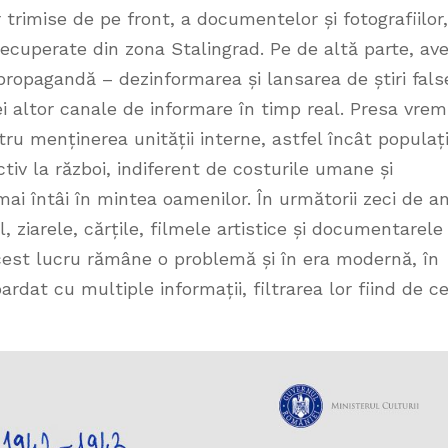
or trimise de pe front, a documentelor și fotografiilor,
recuperate din zona Stalingrad. Pe de altă parte, a
ropagandă – dezinformarea și lansarea de știri fals
ei altor canale de informare în timp real. Presa vremi
ru menținerea unității interne, astfel încât populaț
ctiv la război, indiferent de costurile umane și
ai întâi în mintea oamenilor. În următorii zeci de an
 ziarele, cărțile, filmele artistice și documentarele
est lucru rămâne o problemă și în era modernă, în
dat cu multiple informații, filtrarea lor fiind de c