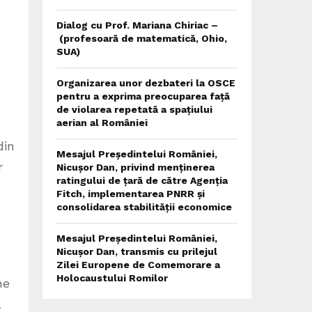
Dialog cu Prof. Mariana Chiriac –
(profesoară de matematică, Ohio,
SUA)
Organizarea unor dezbateri la OSCE
pentru a exprima preocuparea față
de violarea repetată a spațiului
aerian al României
din
Mesajul Președintelui României,
r
Nicușor Dan, privind menținerea
ratingului de țară de către Agenția
Fitch, implementarea PNRR și
consolidarea stabilității economice
Mesajul Președintelui României,
Nicușor Dan, transmis cu prilejul
Zilei Europene de Comemorare a
Holocaustului Romilor
ne
l