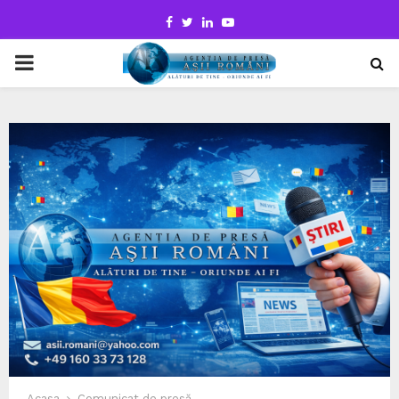
Facebook
Twitter
Linkedin
Youtube
PRIMARY
MENU
Acasa
Comunicat de presă