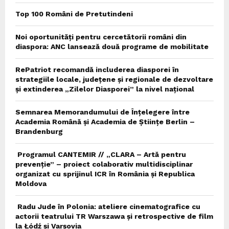
Top 100 Români de Pretutindeni
Noi oportunități pentru cercetătorii români din
diaspora: ANC lansează două programe de mobilitate
RePatriot recomandă includerea diasporei în
strategiile locale, județene și regionale de dezvoltare
și extinderea „Zilelor Diasporei” la nivel național
Semnarea Memorandumului de Înțelegere între
Academia Română și Academia de Științe Berlin –
Brandenburg
Programul CANTEMIR // „CLARA – Artă pentru
prevenție” – proiect colaborativ multidisciplinar
organizat cu sprijinul ICR în România și Republica
Moldova
Radu Jude în Polonia: ateliere cinematografice cu
actorii teatrului TR Warszawa și retrospective de film
la Łódź și Varșovia