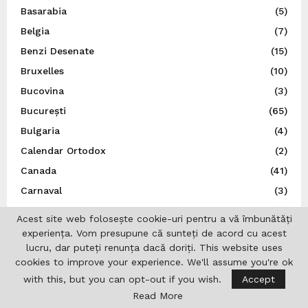
Basarabia
(5)
Belgia
(7)
Benzi Desenate
(15)
Bruxelles
(10)
Bucovina
(3)
București
(65)
Bulgaria
(4)
Calendar Ortodox
(2)
Canada
(41)
Carnaval
(3)
Cehia
(5)
Acest site web folosește cookie-uri pentru a vă îmbunătăți
China
(3)
experiența. Vom presupune că sunteți de acord cu acest
lucru, dar puteți renunța dacă doriți. This website uses
Comunicat de presă
(284)
cookies to improve your experience. We'll assume you're ok
Concurs
(8)
with this, but you can opt-out if you wish.
Accept
Consilier MPU
(1)
Read More