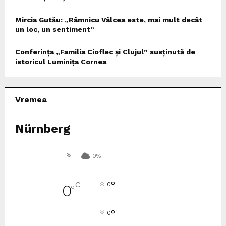
Mircia Gutău: „Râmnicu Vâlcea este, mai mult decât
un loc, un sentiment”
Conferința „Familia Cioflec și Clujul” susținută de
istoricul Luminița Cornea
Vremea
Nürnberg
%
0%
°
C
0
0
°
°
0