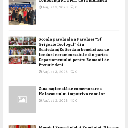
Conferința ROUNIT de la München
August 3, 2026
0
Scoala parohiala a Parohiei “Sf.
Grigorie Teologul” din
Schiedam/Rotterdam beneficiaza de
fonduri nerambursabile din partea
Departamentului pentru Romanii de
Pretutindeni
August 3, 2026
0
Ziua națională de comemorare a
Holocaustului împotriva romilor
August 2, 2026
0
Mesajul Președintelui României, Nicușor