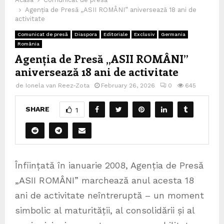
Agenția de Presă „ASII ROMÂNI” aniversează 18 ani de
activitate
Comunicat de presă
Diaspora
Editoriale
Exclusiv
Germania
România
Agenția de Presă „ASII ROMÂNI”
aniversează 18 ani de activitate
de
Ionela van Reez-Zota
February 26, 2026
0
645
SHARE
1
Înființată în ianuarie 2008, Agenția de Presă
„ASII ROMÂNI” marchează anul acesta 18
ani de activitate neîntreruptă – un moment
simbolic al maturității, al consolidării și al