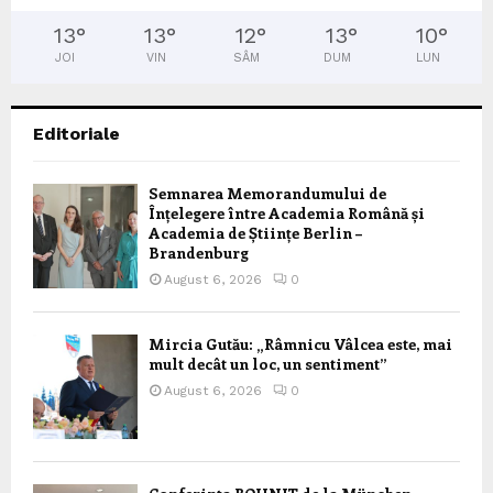
13
°
13
°
12
°
13
°
10
°
JOI
VIN
SÂM
DUM
LUN
Editoriale
Semnarea Memorandumului de
Înțelegere între Academia Română și
Academia de Științe Berlin –
Brandenburg
August 6, 2026
0
Mircia Gutău: „Râmnicu Vâlcea este, mai
mult decât un loc, un sentiment”
August 6, 2026
0