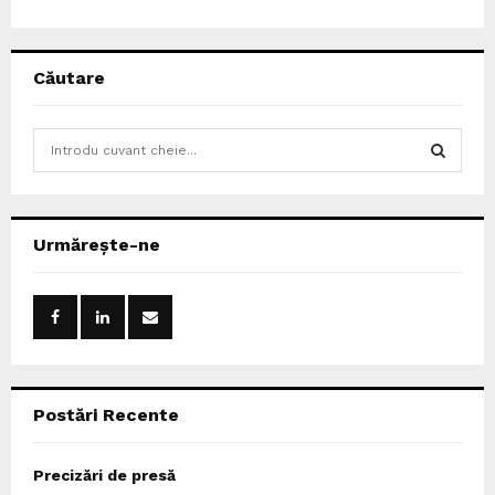
Căutare
S
e
a
S
r
c
E
Urmărește-ne
h
f
A
o
r
R
:
C
Postări Recente
H
Precizări de presă