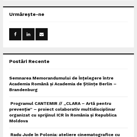
S
r
c
E
Urmărește-ne
h
f
A
o
r
R
:
C
Postări Recente
H
Semnarea Memorandumului de Înțelegere între
Academia Română și Academia de Științe Berlin –
Brandenburg
Programul CANTEMIR // „CLARA – Artă pentru
prevenție” – proiect colaborativ multidisciplinar
organizat cu sprijinul ICR în România și Republica
Moldova
Radu Jude în Polonia: ateliere cinematografice cu