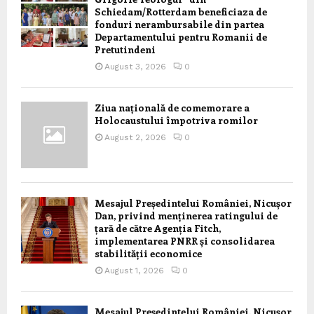
Schiedam/Rotterdam beneficiaza de
fonduri nerambursabile din partea
Departamentului pentru Romanii de
Pretutindeni
August 3, 2026
0
Ziua națională de comemorare a
Holocaustului împotriva romilor
August 2, 2026
0
Mesajul Președintelui României, Nicușor
Dan, privind menținerea ratingului de
țară de către Agenția Fitch,
implementarea PNRR și consolidarea
stabilității economice
August 1, 2026
0
Mesajul Președintelui României, Nicușor