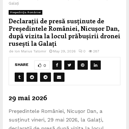
Galați
Preşedinţia României
Declarații de presă susținute de
Președintele României, Nicușor Dan,
după vizita la locul prăbușirii dronei
rusești la Galați
de
Ion Marius Tatomir
May 29, 2026
0
287
SHARE
0
29 mai 2026
Președintele României, Nicușor Dan, a
susținut vineri, 29 mai 2026, la Galați,
declarații de presă după vizita la locul