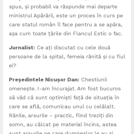
spus, și probabil va răspunde mai departe
ministrul Apărării, este un proces în curs pe
care statul român îl face pentru a se apăra,
așa cum toate țările din Flancul Estic o fac.
Jurnalist:
Ce ați discutat cu cele două
persoane de la spital, femeia rănită și cu fiul
ei?
Președintele Nicușor Dan:
Chestiunii
omenește. I-am încurajat. Am fost bucuros
să văd că sunt optimiști față de situația în
care se află, comunicau unul cu celălalt.
Rănile, arsurile – practic, fiind treziți din
somn, au călcat pe material încins, astea
sunt arsurile pe care dumnealor le au și