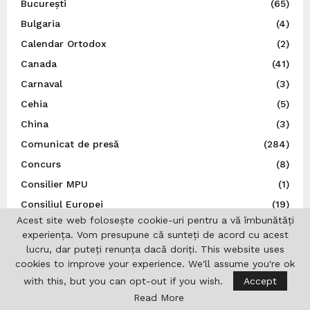
București
(65)
Bulgaria
(4)
Calendar Ortodox
(2)
Canada
(41)
Carnaval
(3)
Cehia
(5)
China
(3)
Comunicat de presă
(284)
Concurs
(8)
Consilier MPU
(1)
Consiliul Europei
(19)
Acest site web folosește cookie-uri pentru a vă îmbunătăți
Consulatul General al României la Marsilia
(1)
experiența. Vom presupune că sunteți de acord cu acest
Copii
(10)
lucru, dar puteți renunța dacă doriți. This website uses
cookies to improve your experience. We'll assume you're ok
Cultură
(803)
with this, but you can opt-out if you wish.
Accept
Departamentul pentru Românii de Pretutindeni (DRP)
(14)
Read More