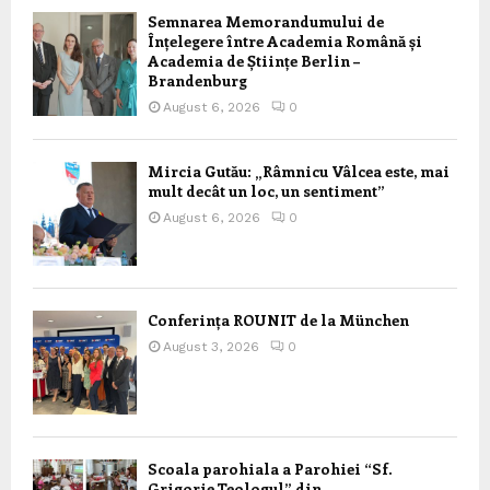
Semnarea Memorandumului de
Înțelegere între Academia Română și
Academia de Științe Berlin –
Brandenburg
August 6, 2026
0
Mircia Gutău: „Râmnicu Vâlcea este, mai
mult decât un loc, un sentiment”
August 6, 2026
0
Conferința ROUNIT de la München
August 3, 2026
0
Scoala parohiala a Parohiei “Sf.
Grigorie Teologul” din