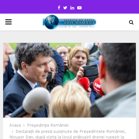
Facebook
Twitter
Linkedin
Youtube
PRIMARY
MENU
Acasa
Preşedinţia României
Declarații de presă susținute de Președintele României,
Nicușor Dan, după vizita la locul prăbușirii dronei rusești la