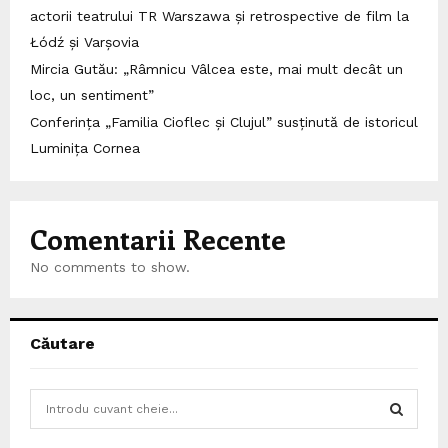
actorii teatrului TR Warszawa și retrospective de film la
Łódź și Varșovia
Mircia Gutău: „Râmnicu Vâlcea este, mai mult decât un
loc, un sentiment”
Conferința „Familia Cioflec și Clujul” susținută de istoricul
Luminița Cornea
Comentarii Recente
No comments to show.
Căutare
S
e
a