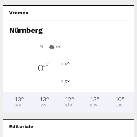
Vremea
Nürnberg
%
0%
°
C
0
0
°
°
0
13
°
13
°
12
°
13
°
10
°
JOI
VIN
SÂM
DUM
LUN
Editoriale