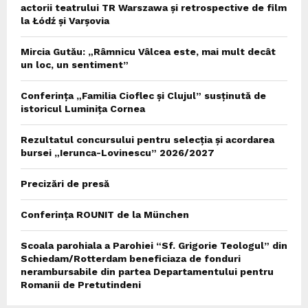
actorii teatrului TR Warszawa și retrospective de film
la Łódź și Varșovia
Mircia Gutău: „Râmnicu Vâlcea este, mai mult decât
un loc, un sentiment”
Conferința „Familia Cioflec și Clujul” susținută de
istoricul Luminița Cornea
Rezultatul concursului pentru selecția și acordarea
bursei „Ierunca-Lovinescu” 2026/2027
Precizări de presă
Conferința ROUNIT de la München
Scoala parohiala a Parohiei “Sf. Grigorie Teologul” din
Schiedam/Rotterdam beneficiaza de fonduri
nerambursabile din partea Departamentului pentru
Romanii de Pretutindeni