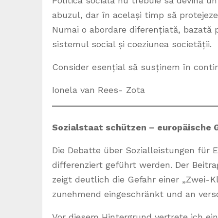
Politica socială nu trebuie să devină 
abuzul, dar în același timp să protejeze
Numai o abordare diferențiată, bazată p
sistemul social și coeziunea societății.
Consider esențial să susținem în contin
Ionela van Rees- Zota
Sozialstaat schützen – europäische
Die Debatte über Sozialleistungen für
differenziert geführt werden. Der Beitr
zeigt deutlich die Gefahr einer „Zwei-K
zunehmend eingeschränkt und an versc
Vor diesem Hintergrund vertrete ich ein