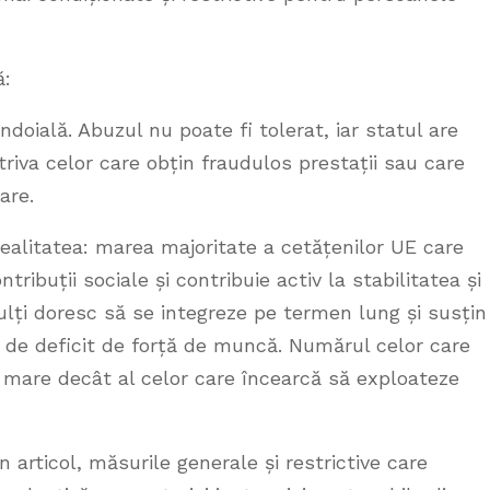
ă:
ndoială. Abuzul nu poate fi tolerat, iar statul are
riva celor care obțin fraudulos prestații sau care
are.
realitatea: marea majoritate a cetățenilor UE care
tribuții sociale și contribuie activ la stabilitatea și
lți doresc să se integreze pe termen lung și susțin
e de deficit de forță de muncă. Numărul celor care
i mare decât al celor care încearcă să exploateze
n articol, măsurile generale și restrictive care