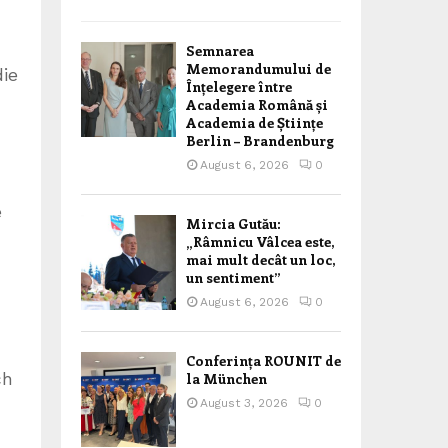
Semnarea
Memorandumului de
die
Înțelegere între
Academia Română și
Academia de Științe
Berlin – Brandenburg
August 6, 2026
0
e
Mircia Gutău:
„Râmnicu Vâlcea este,
mai mult decât un loc,
un sentiment”
August 6, 2026
0
Conferința ROUNIT de
ch
la München
August 3, 2026
0