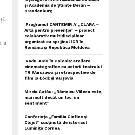
și Academia de Științe Berlin –
Brandenburg
ții
Programul CANTEMIR // „CLARA –
Artă pentru prevenție” – proiect
colaborativ multidisciplinar
organizat cu sprijinul ICR în
ă a
România și Republica Moldova
Radu Jude în Polonia: ateliere
cinematografice cu actorii teatrului
TR Warszawa și retrospective de
film la Łódź și Varșovia
Mircia Gutău: „Râmnicu Vâlcea este,
mai mult decât un loc, un
sentiment”
Conferința „Familia Cioflec și
Clujul” susținută de istoricul
Luminița Cornea