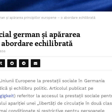
an și apărarea principiilor europene – o abordare echilibrată
cial german și apărarea
o abordare echilibrată
656
Uniunii Europene la prestații sociale în Germania
că și echilibru politic. Articolul publicat pe
gigkeit
) referitor la accesul la prestații sociale pent
ui apariției unei „libertăți de circulație în două clas
 mai condiționate și restrictive pentru persoanele