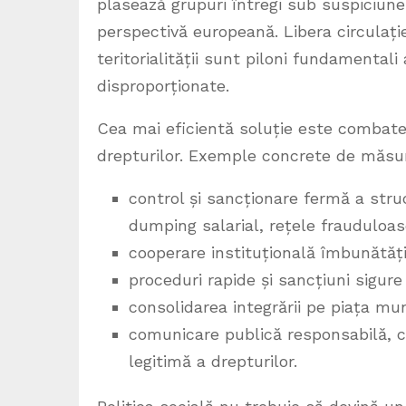
plasează grupuri întregi sub suspiciune 
perspectivă europeană. Libera circulație
teritorialității sunt piloni fundamentali
disproporționate.
Cea mai eficientă soluție este combater
drepturilor. Exemple concrete de măsur
control și sancționare fermă a stru
dumping salarial, rețele frauduloas
cooperare instituțională îmbunătăți
proceduri rapide și sancțiuni sigure
consolidarea integrării pe piața munc
comunicare publică responsabilă, ca
legitimă a drepturilor.