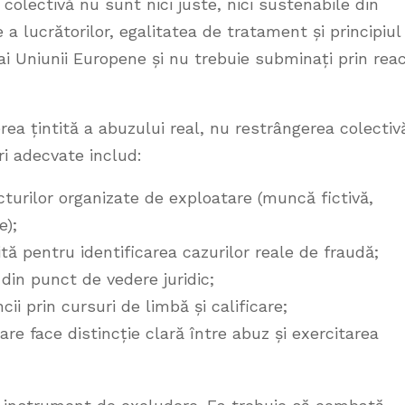
colectivă nu sunt nici juste, nici sustenabile din
 a lucrătorilor, egalitatea de tratament și principiul
 ai Uniunii Europene și nu trebuie subminați prin reac
ea țintită a abuzului real, nu restrângerea colectiv
i adecvate includ:
cturilor organizate de exploatare (muncă fictivă,
e);
tă pentru identificarea cazurilor reale de fraudă;
 din punct de vedere juridic;
ii prin cursuri de limbă și calificare;
re face distincție clară între abuz și exercitarea