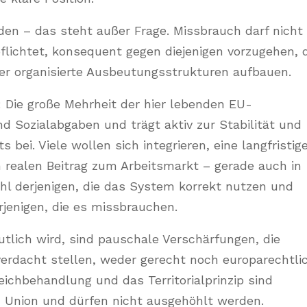
n – das steht außer Frage. Missbrauch darf nicht
pflichtet, konsequent gegen diejenigen vorzugehen, 
der organisierte Ausbeutungsstrukturen aufbauen.
n: Die große Mehrheit der hier lebenden EU-
nd Sozialabgaben und trägt aktiv zur Stabilität und
bei. Viele wollen sich integrieren, eine langfristig
n realen Beitrag zum Arbeitsmarkt – gerade auch in
hl derjenigen, die das System korrekt nutzen und
erjenigen, die es missbrauchen.
tlich wird, sind pauschale Verschärfungen, die
erdacht stellen, weder gerecht noch europarechtli
leichbehandlung und das Territorialprinzip sind
n Union und dürfen nicht ausgehöhlt werden.