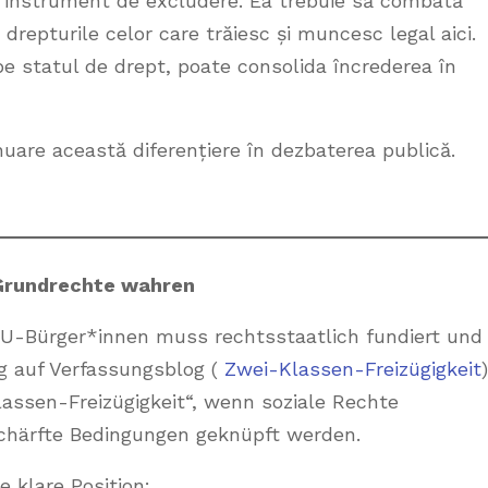
un instrument de excludere. Ea trebuie să combată
 drepturile celor care trăiesc și muncesc legal aici.
e statul de drept, poate consolida încrederea în
uare această diferențiere în dezbaterea publică.
 Grundrechte wahren
 EU-Bürger*innen muss rechtsstaatlich fundiert und
ag auf Verfassungsblog (
Zwei-Klassen-Freizügigkeit
)
lassen-Freizügigkeit“, wenn soziale Rechte
härfte Bedingungen geknüpft werden.
e klare Position: