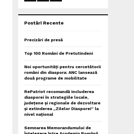
:
C
H
Postări Recente
Precizări de presă
Top 100 Români de Pretutindeni
Noi oportunități pentru cercetătorii
români din diaspora: ANC lansează
două programe de mobilitate
RePatriot recomandă includerea
diasporei în strategiile locale,
județene și regionale de dezvoltare
și extinderea „Zilelor Diasporei” la
nivel național
Semnarea Memorandumului de
Înțelegere între Academia Română