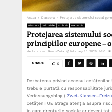
Acasa
Diaspora
Protejarea sistemului social germ
Diaspora
Editoriale
Exclusiv
Germania
Protejarea sistemului so
principiilor europene – 
de
Ionela van Reez-Zota
February 26, 2026
0
SHARE
0
Dezbaterea privind accesul cetățenilor 
trebuie purtată cu responsabilitate juridi
Verfassungsblog (
Zwei-Klassen-Freizü
cetățenii UE atrage atenția asupra riscul
în care drepturile sociale ar deveni tot