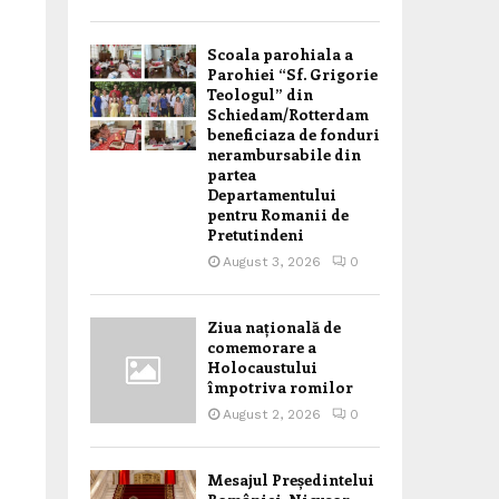
Scoala parohiala a
Parohiei “Sf. Grigorie
Teologul” din
Schiedam/Rotterdam
beneficiaza de fonduri
nerambursabile din
partea
Departamentului
pentru Romanii de
Pretutindeni
August 3, 2026
0
Ziua națională de
comemorare a
Holocaustului
împotriva romilor
August 2, 2026
0
Mesajul Președintelui