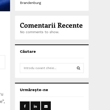
Brandenburg
Comentarii Recente
No comments to show.
Căutare
S
e
a
S
r
c
E
Urmărește-ne
h
ru
f
A
e”,
o
r
R