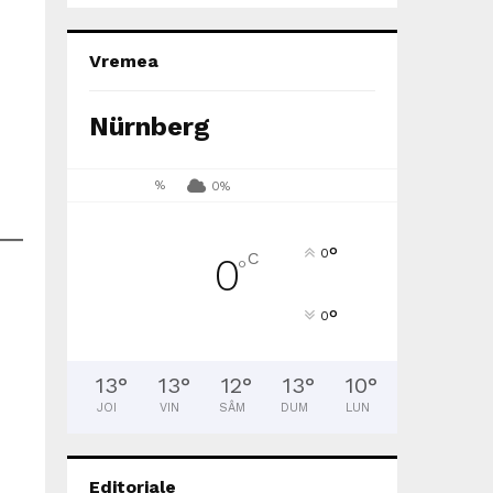
Vremea
Nürnberg
%
0%
°
0
C
0
°
°
0
13
°
13
°
12
°
13
°
10
°
JOI
VIN
SÂM
DUM
LUN
Editoriale