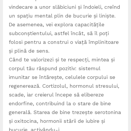
vindecare a unor slăbiciuni și îndoieli, creînd
un spațiu mental plin de bucurie și liniște.
De asemenea, vei explora capacitățile
subconștientului, astfel încât, să îl poți
folosi pentru a construi o viață împlinitoare
și plină de sens.
Când te valorizezi și te respecți, mintea și
corpul tău răspund pozitiv: sistemul
imunitar se întărește, celulele corpului se
regenerează. Cortizolul, hormonul stresului,
scade, iar creierul începe să elibereze
endorfine, contribuind la o stare de bine
generală. Starea de bine trezește serotonina
și oxitocina, hormonii stării de iubire și
bucurie, activându-i.