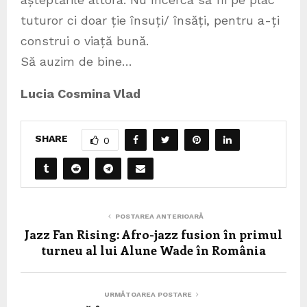
tuturor ci doar ție însuți/ însăți, pentru a-ți
construi o viață bună.
Să auzim de bine…
Lucia Cosmina Vlad
SHARE
0
POSTAREA ANTERIOARĂ
Jazz Fan Rising: Afro-jazz fusion în primul
turneu al lui Alune Wade în România
URMĂTOAREA POSTARE