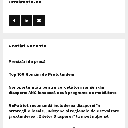
E
Urmărește-ne
h
f
A
o
r
R
:
C
Postări Recente
H
Precizări de presă
Top 100 Români de Pretutindeni
Noi oportunități pentru cercetătorii români din
diaspora: ANC lansează două programe de mobilitate
RePatriot recomandă includerea diasporei în
strategiile locale, județene și regionale de dezvoltare
și extinderea „Zilelor Diasporei” la nivel național