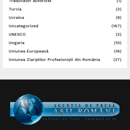
Traducător autorizat
(1)
Turcia
(3)
Ucraina
(9)
Uncategorized
(167)
UNESCO
(3)
Ungaria
(10)
Uniunea Europeană
(16)
Uniunea Ziariștilor Profesioniști din România
(37)