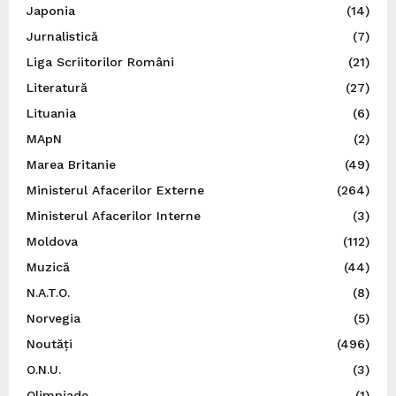
Japonia
(14)
Jurnalistică
(7)
Liga Scriitorilor Români
(21)
Literatură
(27)
Lituania
(6)
MApN
(2)
Marea Britanie
(49)
Ministerul Afacerilor Externe
(264)
Ministerul Afacerilor Interne
(3)
Moldova
(112)
Muzică
(44)
N.A.T.O.
(8)
Norvegia
(5)
Noutăți
(496)
O.N.U.
(3)
Olimpiade
(1)