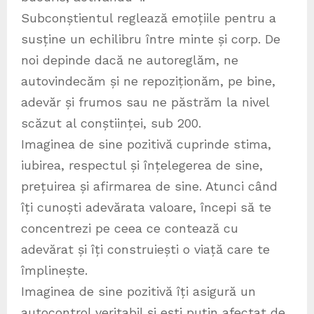
Subconștientul reglează emoțiile pentru a
susține un echilibru între minte și corp. De
noi depinde dacă ne autoreglăm, ne
autovindecăm și ne repoziționăm, pe bine,
adevăr și frumos sau ne păstrăm la nivel
scăzut al conștiinței, sub 200.
Imaginea de sine pozitivă cuprinde stima,
iubirea, respectul și înțelegerea de sine,
prețuirea și afirmarea de sine. Atunci când
îți cunoști adevărata valoare, începi să te
concentrezi pe ceea ce contează cu
adevărat și îți construiești o viață care te
împlinește.
Imaginea de sine pozitivă îți asigură un
autocontrol veritabil și ești puțin afectat de