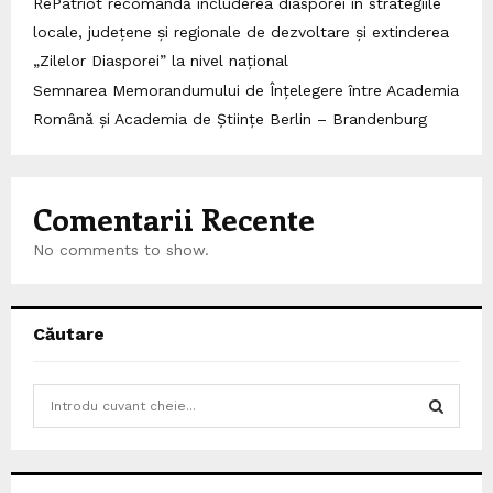
RePatriot recomandă includerea diasporei în strategiile
locale, județene și regionale de dezvoltare și extinderea
„Zilelor Diasporei” la nivel național
Semnarea Memorandumului de Înțelegere între Academia
Română și Academia de Științe Berlin – Brandenburg
Comentarii Recente
No comments to show.
Căutare
S
e
a
S
r
c