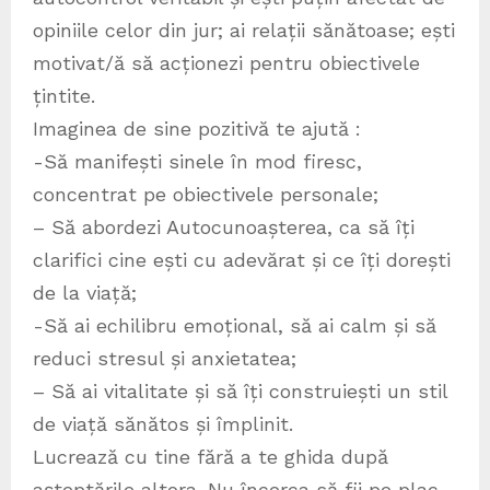
opiniile celor din jur; ai relații sănătoase; ești
motivat/ă să acționezi pentru obiectivele
țintite.
Imaginea de sine pozitivă te ajută :
-Să manifești sinele în mod firesc,
concentrat pe obiectivele personale;
– Să abordezi Autocunoașterea, ca să îți
clarifici cine ești cu adevărat și ce îți dorești
de la viață;
-Să ai echilibru emoțional, să ai calm și să
reduci stresul și anxietatea;
– Să ai vitalitate și să îți construiești un stil
de viață sănătos și împlinit.
Lucrează cu tine fără a te ghida după
așteptările altora. Nu încerca să fii pe plac