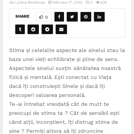
de
Liliana Moldovan
February 17, 2025
0
625
SHARE
0
Stima și celelalte aspecte ale sinelui stau la
baza unei vieți echilibrate și pline de sens.
Aspectele sinelui susțin sănătatea noastră
fizică și mentală. Ești conectat cu Viața
dacă îți construiești Sinele și dacă îți
descoperi valoarea personală.
Te-ai întrebat vreodată cât de mult te
preocupi de stima ta ? Cât de sensibil ești
când alții, inconștient, îți distrug stima de
sine ? Permiți altora să îți zdruncine