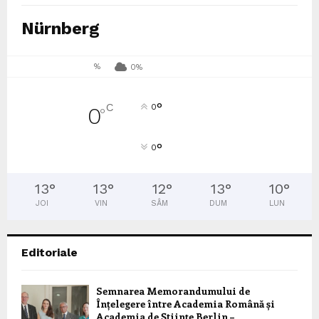
Nürnberg
%
0%
°
C
0
0
°
°
0
13
°
13
°
12
°
13
°
10
°
JOI
VIN
SÂM
DUM
LUN
Editoriale
Semnarea Memorandumului de
Înțelegere între Academia Română și
Academia de Științe Berlin –