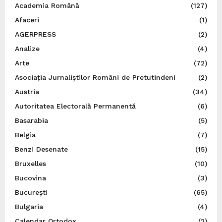
Academia Română
(127)
Afaceri
(1)
AGERPRESS
(2)
Analize
(4)
Arte
(72)
Asociația Jurnaliștilor Români de Pretutindeni
(2)
Austria
(34)
Autoritatea Electorală Permanentă
(6)
Basarabia
(5)
Belgia
(7)
Benzi Desenate
(15)
Bruxelles
(10)
Bucovina
(3)
București
(65)
Bulgaria
(4)
Calendar Ortodox
(2)