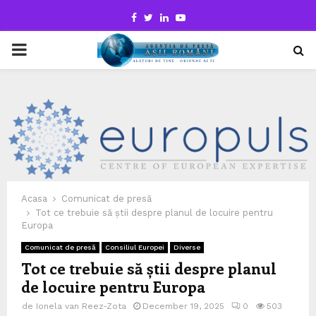
Facebook
Twitter
Linkedin
Youtube
PRIMARY
MENU
Acasa
Comunicat de presă
Tot ce trebuie să știi despre planul de locuire pentru
Europa
Comunicat de presă
Consiliul Europei
Diverse
Tot ce trebuie să știi despre planul
de locuire pentru Europa
de
Ionela van Reez-Zota
December 19, 2025
0
503