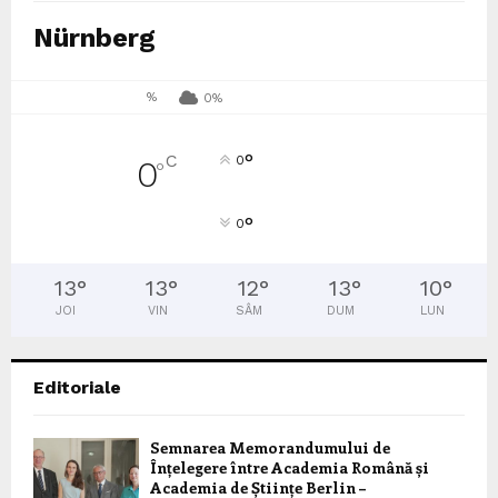
Nürnberg
%
0%
°
C
0
0
°
°
0
13
°
13
°
12
°
13
°
10
°
JOI
VIN
SÂM
DUM
LUN
Editoriale
Semnarea Memorandumului de
Înțelegere între Academia Română și
Academia de Științe Berlin –