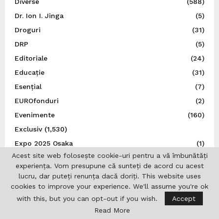
Diverse
(588)
Dr. Ion I. Jinga
(5)
Droguri
(31)
DRP
(5)
Editoriale
(24)
Educație
(31)
Esențial
(7)
EUROfonduri
(2)
Evenimente
(160)
Exclusiv
(1,530)
Expo 2025 Osaka
(1)
Acest site web folosește cookie-uri pentru a vă îmbunătăți
Expoziție
(9)
experiența. Vom presupune că sunteți de acord cu acest
Externe
(11)
lucru, dar puteți renunța dacă doriți. This website uses
FADERE
(1)
cookies to improve your experience. We'll assume you're ok
with this, but you can opt-out if you wish.
Accept
Federația Felină Felis România
(1)
Read More
Festival
(17)