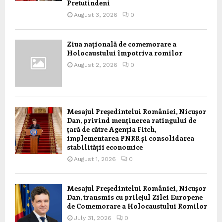
Pretutindeni
August 3, 2026
0
Ziua națională de comemorare a
Holocaustului împotriva romilor
August 2, 2026
0
Mesajul Președintelui României, Nicușor
Dan, privind menținerea ratingului de
țară de către Agenția Fitch,
implementarea PNRR și consolidarea
stabilității economice
August 1, 2026
0
Mesajul Președintelui României, Nicușor
Dan, transmis cu prilejul Zilei Europene
de Comemorare a Holocaustului Romilor
July 31, 2026
0