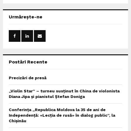
a
S
r
c
E
Urmărește-ne
h
f
A
o
r
R
:
C
Postări Recente
H
Precizări de presă
„Violin Star” – turneu susținut în China de violonista
Diana Jipa și pianistul Ștefan Doniga
Conferința „Republica Moldova la 35 de ani de
Independență: «Lecția de rusă» în dialog public”, la
Chișinău