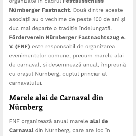
organizate în cadrul
Festausschuss
Nürnberger Fastnacht
. Două dintre aceste
asociații au o vechime de peste 100 de ani și
duc mai departe o tradiție îndelungată.
Förderverein Nürnberger Fastnachtszug e.
V. (FNF)
este responsabil de organizarea
evenimentelor comune, precum marele alai
de carnaval, și desemnează anual, împreună
cu orașul Nürnberg, cuplul princiar al
carnavalului.
Marele alai de Carnaval din
Nürnberg
FNF organizează anual marele
alai de
Carnaval
din Nürnberg, care are loc în