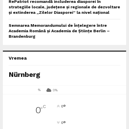
RePatriot recomandă includerea diasporei în
strategiile locale, județene și regionale de dezvoltare
și extinderea „Zilelor Diasporei” la nivel național
Semnarea Memorandumului de Înțelegere între
Academia Română și Academia de Științe Berlin –
Brandenburg
Vremea
Nürnberg
%
0%
°
C
0
0
°
°
0