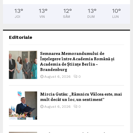
13
°
13
°
12
°
13
°
10
°
JOI
VIN
SÂM
DUM
LUN
Editoriale
Semnarea Memorandumului de
Înțelegere între Academia Română și
Academia de Științe Berlin –
Brandenburg
August 6, 2026
0
Mircia Gutău: „Râmnicu Vâlcea este, mai
mult decât un loc, un sentiment”
August 6, 2026
0