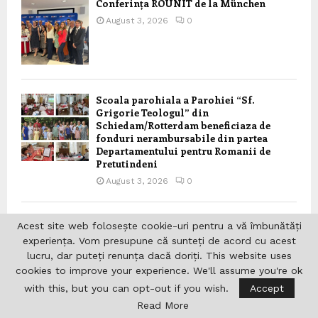
Conferința ROUNIT de la München
August 3, 2026
0
Scoala parohiala a Parohiei “Sf.
Grigorie Teologul” din
Schiedam/Rotterdam beneficiaza de
fonduri nerambursabile din partea
Departamentului pentru Romanii de
Pretutindeni
August 3, 2026
0
Ziua națională de comemorare a
Acest site web folosește cookie-uri pentru a vă îmbunătăți
Holocaustului împotriva romilor
experiența. Vom presupune că sunteți de acord cu acest
August 2, 2026
0
lucru, dar puteți renunța dacă doriți. This website uses
cookies to improve your experience. We'll assume you're ok
with this, but you can opt-out if you wish.
Accept
Read More