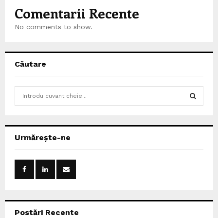
Comentarii Recente
No comments to show.
Căutare
S
e
a
S
r
c
E
Urmărește-ne
h
f
A
o
r
R
:
C
Postări Recente
H