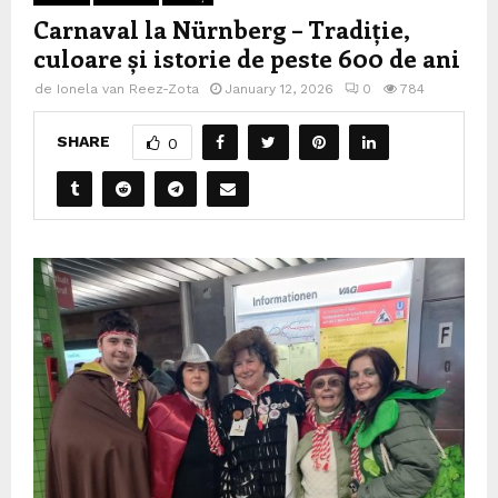
Carnaval la Nürnberg – Tradiție,
culoare și istorie de peste 600 de ani
de
Ionela van Reez-Zota
January 12, 2026
0
784
SHARE
0