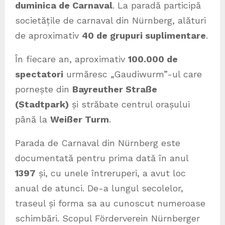
duminica de Carnaval
. La paradă participă
societățile de carnaval din Nürnberg, alături
de aproximativ
40 de grupuri suplimentare
.
În fiecare an, aproximativ
100.000 de
spectatori
urmăresc „Gaudiwurm”-ul care
pornește din
Bayreuther Straße
(Stadtpark)
și străbate centrul orașului
până la
Weißer Turm
.
Parada de Carnaval din Nürnberg este
documentată pentru prima dată în anul
1397
și, cu unele întreruperi, a avut loc
anual de atunci. De-a lungul secolelor,
traseul și forma sa au cunoscut numeroase
schimbări. Scopul Förderverein Nürnberger