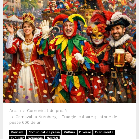
Acasa
Comunicat de presă
Carnaval la Nürnberg – Tradiție, culoare și istorie de
peste 600 de ani
Carnaval
Comunicat de presă
Cultură
Diverse
Evenimente
Exclusiv
Germania
Noutăți