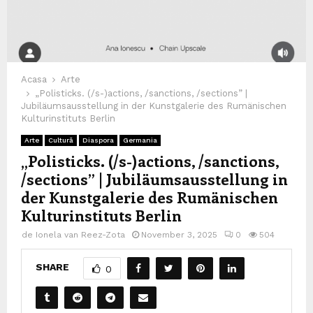
Acasa
Arte
„Polisticks. (/s-)actions, /sanctions, /sections” |
Jubiläumsausstellung in der Kunstgalerie des Rumänischen
Kulturinstituts Berlin
Arte
Cultură
Diaspora
Germania
„Polisticks. (/s-)actions, /sanctions,
/sections” | Jubiläumsausstellung in
der Kunstgalerie des Rumänischen
Kulturinstituts Berlin
de
Ionela van Reez-Zota
November 3, 2025
0
504
SHARE
0