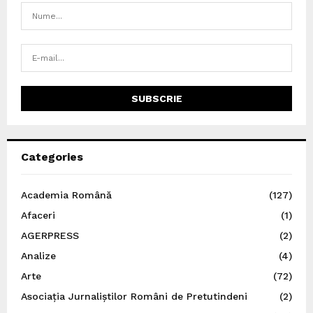
Categories
Academia Română
(127)
Afaceri
(1)
AGERPRESS
(2)
Analize
(4)
Arte
(72)
Asociația Jurnaliștilor Români de Pretutindeni
(2)