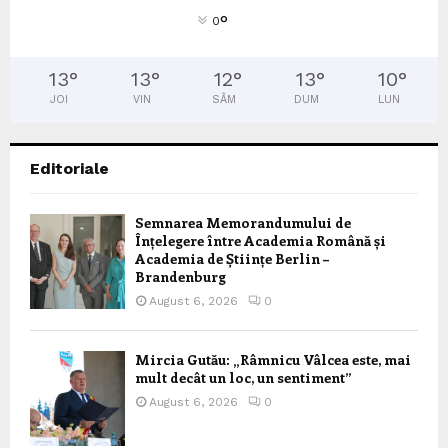
°
0
13
°
13
°
12
°
13
°
10
°
JOI
VIN
SÂM
DUM
LUN
Editoriale
Semnarea Memorandumului de
Înțelegere între Academia Română și
Academia de Științe Berlin –
Brandenburg
August 6, 2026
0
Mircia Gutău: „Râmnicu Vâlcea este, mai
mult decât un loc, un sentiment”
August 6, 2026
0