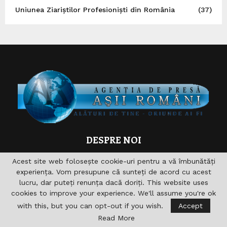
Uniunea Ziariștilor Profesioniști din România
(37)
DESPRE NOI
Asociaţia are drept scop , aprofundarea si consolidarea
Acest site web folosește cookie-uri pentru a vă îmbunătăți
relaţiilor germane-române şi în acelaşi timp îndeplinirea şi
experiența. Vom presupune că sunteți de acord cu acest
sprijinirea diferitelor acţiuni pentru domeniile formare,
lucru, dar puteți renunța dacă doriți. This website uses
cultură, sport, radio, Informaţie şi de asemenea realizarea
cookies to improve your experience. We'll assume you're ok
accesului către noile căi de comunicare. nu vizeaza in
with this, but you can opt-out if you wish.
Accept
primul rand obtinerea unui profit economic.
Read More