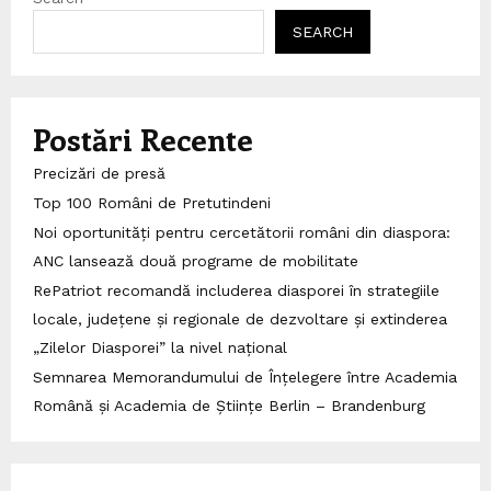
SEARCH
Postări Recente
Precizări de presă
Top 100 Români de Pretutindeni
Noi oportunități pentru cercetătorii români din diaspora:
ANC lansează două programe de mobilitate
RePatriot recomandă includerea diasporei în strategiile
locale, județene și regionale de dezvoltare și extinderea
„Zilelor Diasporei” la nivel național
Semnarea Memorandumului de Înțelegere între Academia
Română și Academia de Științe Berlin – Brandenburg