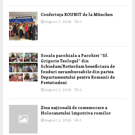
Conferința ROUNIT de la München
August 3, 2026
0
Scoala parohiala a Parohiei “Sf.
Grigorie Teologul” din
Schiedam/Rotterdam beneficiaza de
fonduri nerambursabile din partea
Departamentului pentru Romanii de
Pretutindeni
August 3, 2026
0
Ziua națională de comemorare a
Holocaustului împotriva romilor
August 2, 2026
0