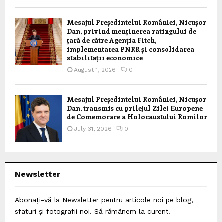
Mesajul Președintelui României, Nicușor
Dan, privind menținerea ratingului de
țară de către Agenția Fitch,
implementarea PNRR și consolidarea
stabilității economice
August 1, 2026
0
Mesajul Președintelui României, Nicușor
Dan, transmis cu prilejul Zilei Europene
de Comemorare a Holocaustului Romilor
July 31, 2026
0
Newsletter
Abonați-vă la Newsletter pentru articole noi pe blog,
sfaturi și fotografii noi. Să rămânem la curent!