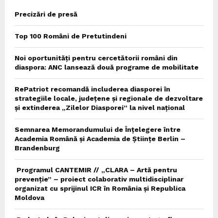
Precizări de presă
Top 100 Români de Pretutindeni
Noi oportunități pentru cercetătorii români din
diaspora: ANC lansează două programe de mobilitate
RePatriot recomandă includerea diasporei în
strategiile locale, județene și regionale de dezvoltare
și extinderea „Zilelor Diasporei” la nivel național
Semnarea Memorandumului de Înțelegere între
Academia Română și Academia de Științe Berlin –
Brandenburg
Programul CANTEMIR // „CLARA – Artă pentru
prevenție” – proiect colaborativ multidisciplinar
organizat cu sprijinul ICR în România și Republica
Moldova