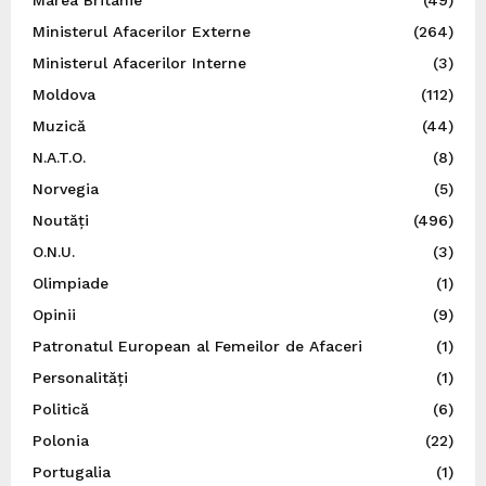
Ministerul Afacerilor Externe
(264)
Ministerul Afacerilor Interne
(3)
Moldova
(112)
Muzică
(44)
N.A.T.O.
(8)
Norvegia
(5)
Noutăți
(496)
O.N.U.
(3)
Olimpiade
(1)
Opinii
(9)
Patronatul European al Femeilor de Afaceri
(1)
Personalități
(1)
Politică
(6)
Polonia
(22)
Portugalia
(1)