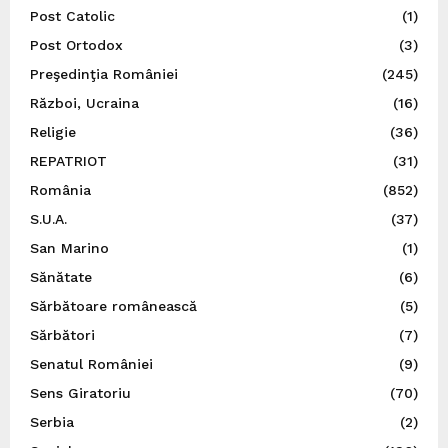
Post Catolic
(1)
Post Ortodox
(3)
Preşedinţia României
(245)
Război, Ucraina
(16)
Religie
(36)
REPATRIOT
(31)
România
(852)
S.U.A.
(37)
San Marino
(1)
Sănătate
(6)
Sărbătoare românească
(5)
Sărbători
(7)
Senatul României
(9)
Sens Giratoriu
(70)
Serbia
(2)