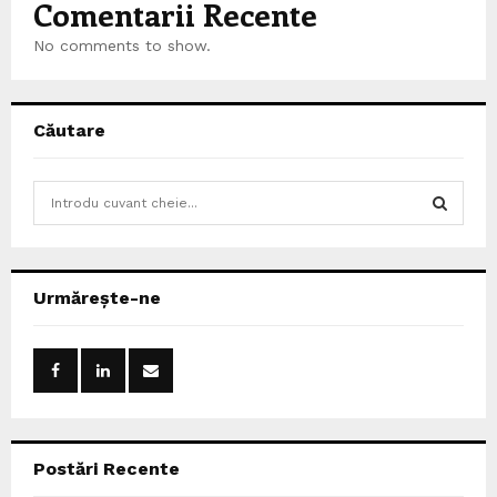
Comentarii Recente
No comments to show.
Căutare
S
e
a
S
r
c
E
Urmărește-ne
h
f
A
o
r
R
:
C
Postări Recente
H