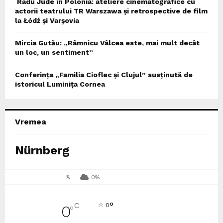
Radu Jude în Polonia: ateliere cinematografice cu
actorii teatrului TR Warszawa și retrospective de film
la Łódź și Varșovia
Mircia Gutău: „Râmnicu Vâlcea este, mai mult decât
un loc, un sentiment”
Conferința „Familia Cioflec și Clujul” susținută de
istoricul Luminița Cornea
Vremea
Nürnberg
%
0%
°
C
0
0
°