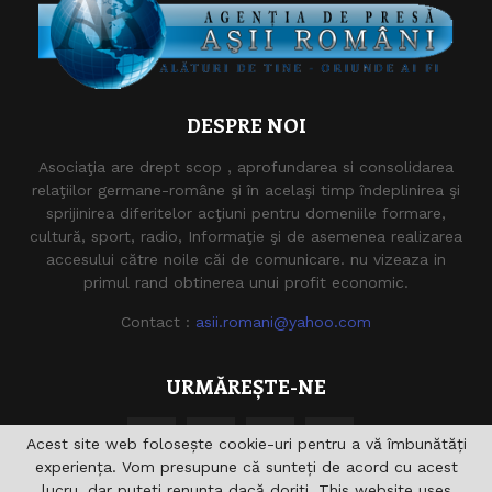
DESPRE NOI
Asociaţia are drept scop , aprofundarea si consolidarea
relaţiilor germane-române şi în acelaşi timp îndeplinirea şi
sprijinirea diferitelor acţiuni pentru domeniile formare,
cultură, sport, radio, Informaţie şi de asemenea realizarea
accesului către noile căi de comunicare. nu vizeaza in
primul rand obtinerea unui profit economic.
Contact :
asii.romani@yahoo.com
URMĂREȘTE-NE
Acest site web folosește cookie-uri pentru a vă îmbunătăți
experiența. Vom presupune că sunteți de acord cu acest
lucru, dar puteți renunța dacă doriți. This website uses