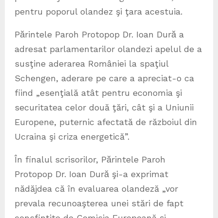
pentru poporul olandez şi ţara acestuia.
Pӑrintele Paroh Protopop Dr. Ioan Durӑ a
adresat parlamentarilor olandezi apelul de a
susţine aderarea României la spaţiul
Schengen, aderare pe care a apreciat-o ca
fiind „esenţială atât pentru economia şi
securitatea celor două ţări, cât şi a Uniunii
Europene, puternic afectată de războiul din
Ucraina şi criza energetică”.
În finalul scrisorilor, Pӑrintele Paroh
Protopop Dr. Ioan Durӑ şi-a exprimat
nădăjdea că în evaluarea olandeză „vor
prevala recunoaşterea unei stări de fapt
consfinţite de Comisia Europeană şi