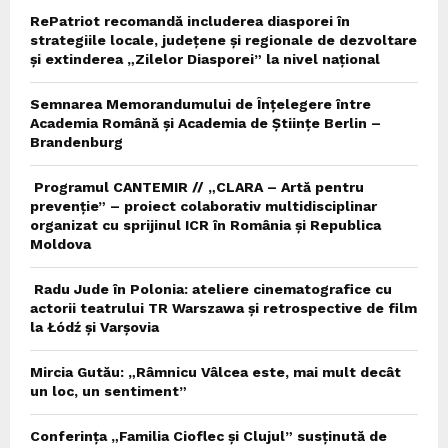
RePatriot recomandă includerea diasporei în
strategiile locale, județene și regionale de dezvoltare
și extinderea „Zilelor Diasporei” la nivel național
Semnarea Memorandumului de Înțelegere între
Academia Română și Academia de Științe Berlin –
Brandenburg
Programul CANTEMIR // „CLARA – Artă pentru
prevenție” – proiect colaborativ multidisciplinar
organizat cu sprijinul ICR în România și Republica
Moldova
Radu Jude în Polonia: ateliere cinematografice cu
actorii teatrului TR Warszawa și retrospective de film
la Łódź și Varșovia
Mircia Gutău: „Râmnicu Vâlcea este, mai mult decât
un loc, un sentiment”
Conferința „Familia Cioflec și Clujul” susținută de