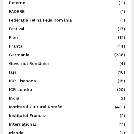
Externe
(11)
FADERE
(1)
Federația Felină Felis România
(1)
Festival
(17)
Film
(12)
Franța
(14)
Germania
(236)
Guvernul României
(4)
Iaşi
(16)
ICR Lisabona
(19)
ICR Londra
(20)
India
(3)
Institutul Cultural Român
(431)
Institutul Francez
(2)
Internațional
(11)
Irlanda
(3)