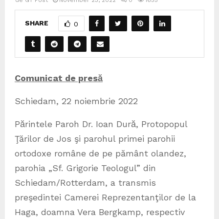
de
GT Post
November 23, 2022
0
1655
SHARE
0
Comunicat de presӑ
Schiedam, 22 noiembrie 2022
Pӑrintele Paroh Dr. Ioan Durӑ, Protopopul
Ţărilor de Jos şi parohul primei parohii
ortodoxe române de pe pământ olandez,
parohia „Sf. Grigorie Teologul” din
Schiedam/Rotterdam, a transmis
preşedintei Camerei Reprezentanţilor de la
Haga, doamna Vera Bergkamp, respectiv