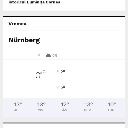
istoricul Luminița Cornea
Vremea
Nürnberg
%
0%
°
C
0
0
°
°
0
13
°
13
°
12
°
13
°
10
°
JOI
VIN
SÂM
DUM
LUN