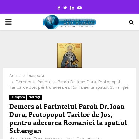
Facebook
Twitter
Linkedin
Youtube
PRIMARY
MENU
Acasa
Diaspora
Demers al Parintelui Paroh Dr. Ioan Dura, Protopopul
Tarilor de Jos, pentru aderarea Romaniei la spatiul Schengen
Diaspora
Noutăți
Demers al Parintelui Paroh Dr. Ioan
Dura, Protopopul Tarilor de Jos,
pentru aderarea Romaniei la spatiul
Schengen