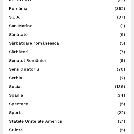
România
(852)
S.U.A.
(37)
San Marino
(1)
Sănătate
(6)
Sărbătoare românească
(5)
Sărbători
(7)
Senatul României
(9)
Sens Giratoriu
(70)
Serbia
(2)
Social
(136)
Spania
(34)
Spectacol
(5)
Sport
(22)
Statele Unite ale Americii
(21)
Știință
(5)