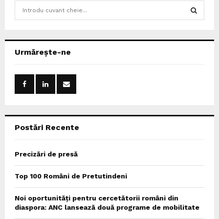
S
e
a
S
r
c
E
Urmărește-ne
h
f
A
o
r
R
:
C
Postări Recente
H
Precizări de presă
Top 100 Români de Pretutindeni
Noi oportunități pentru cercetătorii români din
diaspora: ANC lansează două programe de mobilitate