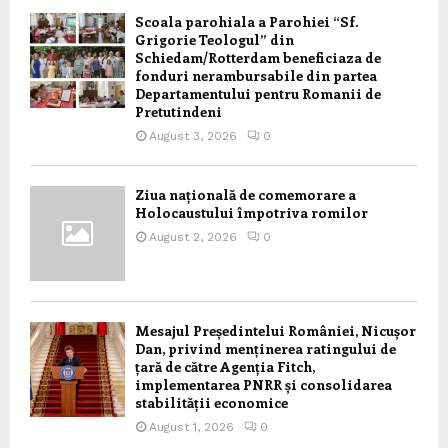
Scoala parohiala a Parohiei “Sf.
Grigorie Teologul” din
Schiedam/Rotterdam beneficiaza de
fonduri nerambursabile din partea
Departamentului pentru Romanii de
Pretutindeni
August 3, 2026
0
Ziua națională de comemorare a
Holocaustului împotriva romilor
August 2, 2026
0
Mesajul Președintelui României, Nicușor
Dan, privind menținerea ratingului de
țară de către Agenția Fitch,
implementarea PNRR și consolidarea
stabilității economice
August 1, 2026
0