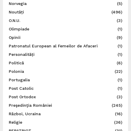
Norvegia
(5)
Noutăți
(496)
O.N.U.
(3)
Olimpiade
(1)
Opinii
(9)
Patronatul European al Femeilor de Afaceri
(1)
Personalități
(1)
Politică
(6)
Polonia
(22)
Portugalia
(1)
Post Catolic
(1)
Post Ortodox
(3)
Preşedinţia României
(245)
Război, Ucraina
(16)
Religie
(36)
REPATRIOT
(31)