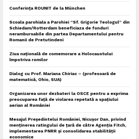
Conferința ROUNIT de la München
Scoala parohiala a Parohiei “Sf. Grigorie Teologul” din
Schiedam/Rotterdam beneficiaza de fonduri
nerambursabile din partea Departamentului pentru
Romanii de Pretutindeni
Ziua națională de comemorare a Holocaustului
împotriva romilor
Dialog cu Prof. Mariana Chiriac – (profesoară de
matematică, Ohio, SUA)
Organizarea unor dezbateri la OSCE pentru a exprima
preocuparea față de violarea repetată a spațiului
aerian al României
Mesajul Președintelui României, Nicușor Dan, privind
menținerea ratingului de țară de către Agenția Fitch,
implementarea PNRR și consolidarea stabilității
economice