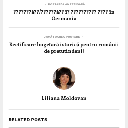
POSTAREA ANTERIOARĂ
???????ă??/??????ă?? î? ?????????? ???? în
Germania
URMĂTOAREA POSTARE
Rectificare bugetară istorică pentru românii
de pretutindeni!
Liliana Moldovan
RELATED POSTS