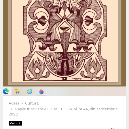
Acasa
Cultură
A apărut revista AGORA LITERARĂ nr.44, din septembrie
2022
Cultură