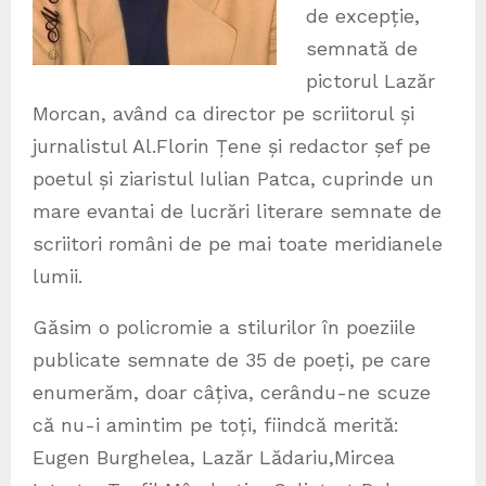
de excepție,
semnată de
pictorul Lazăr
Morcan, având ca director pe scriitorul și
jurnalistul Al.Florin Țene și redactor șef pe
poetul și ziaristul Iulian Patca, cuprinde un
mare evantai de lucrări literare semnate de
scriitori români de pe mai toate meridianele
lumii.
Găsim o policromie a stilurilor în poeziile
publicate semnate de 35 de poeți, pe care
enumerăm, doar câțiva, cerându-ne scuze
că nu-i amintim pe toți, fiindcă merită:
Eugen Burghelea, Lazăr Lădariu,Mircea