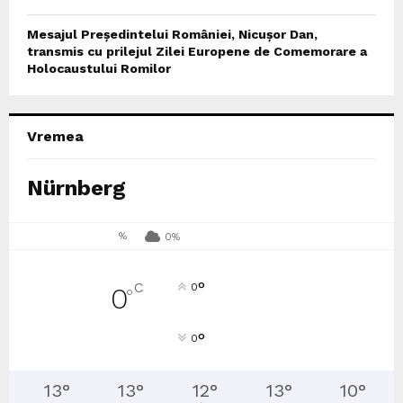
Mesajul Președintelui României, Nicușor Dan,
transmis cu prilejul Zilei Europene de Comemorare a
Holocaustului Romilor
Vremea
Nürnberg
%
0%
°
C
0
0
°
°
0
13
°
13
°
12
°
13
°
10
°