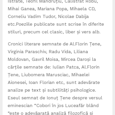
Istrate, Teofil Mândruțiu, Calistrat Robu,
Mihai Ganea, Mariana Popa, Mihaela CD,
Corneliu Vadim Tudor, Nicolae Dabija
etc.Poeziile publicate sunt scrise în diferite
stiluri, precum cel clasic, liber și vers alb.
Cronici literare semnate de Al.Florin Țene,
Virginia Paraschiv, Radu Vida, Liliana
Moldovan, Gavril Moisa, Mircea Daroși la
cărțile semnate de: Iulian Patca, Al.Florin
Țene, Liubomera Marusciac, Mihaelei
Aionesei, Ioan Florian etc, sunt adevărate
analize pe text și subtilități psihologice.
Eseul semnat de Ionuț Țene despre versul
eminescian “Cobori în jos Luceafăr blând
“este o adevăarată analiză filozofică și