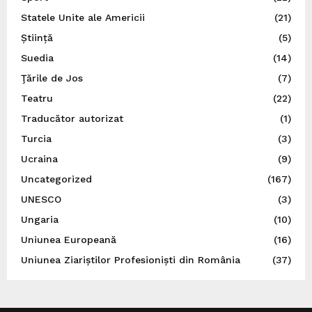
Statele Unite ale Americii
(21)
Știință
(5)
Suedia
(14)
Ţările de Jos
(7)
Teatru
(22)
Traducător autorizat
(1)
Turcia
(3)
Ucraina
(9)
Uncategorized
(167)
UNESCO
(3)
Ungaria
(10)
Uniunea Europeană
(16)
Uniunea Ziariștilor Profesioniști din România
(37)