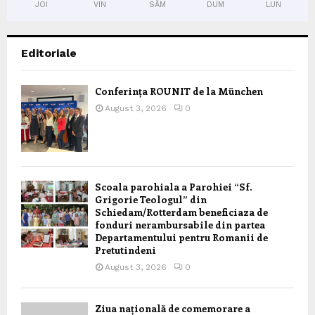
JOI
VIN
SÂM
DUM
LUN
Editoriale
Conferința ROUNIT de la München
August 3, 2026
0
Scoala parohiala a Parohiei “Sf.
Grigorie Teologul” din
Schiedam/Rotterdam beneficiaza de
fonduri nerambursabile din partea
Departamentului pentru Romanii de
Pretutindeni
August 3, 2026
0
Ziua națională de comemorare a