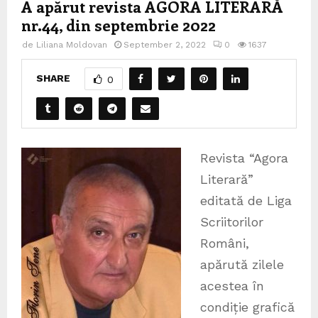
A apărut revista AGORA LITERARĂ
nr.44, din septembrie 2022
de
Liliana Moldovan
September 2, 2022
0
1637
SHARE
0
Revista “Agora
Literară”
editată de Liga
Scriitorilor
Români,
apărută zilele
acestea în
condiție grafică