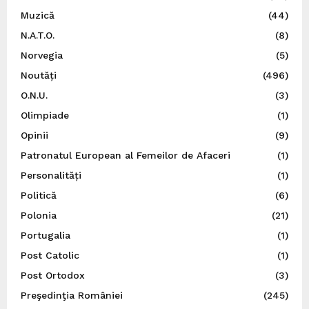
Muzică
(44)
N.A.T.O.
(8)
Norvegia
(5)
Noutăți
(496)
O.N.U.
(3)
Olimpiade
(1)
Opinii
(9)
Patronatul European al Femeilor de Afaceri
(1)
Personalități
(1)
Politică
(6)
Polonia
(21)
Portugalia
(1)
Post Catolic
(1)
Post Ortodox
(3)
Preşedinţia României
(245)