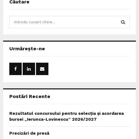
Căutare
S
e
a
S
r
c
E
Urmărește-ne
h
f
A
o
r
R
:
C
Postări Recente
H
Rezultatul concursului pentru selecția și acordarea
bursei „Ierunca-Lovinescu” 2026/2027
Precizări de presă