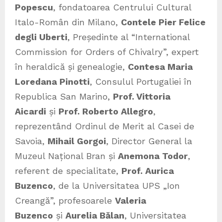
Popescu
, fondatoarea Centrului Cultural
Italo-Român din Milano,
Contele Pier Felice
degli Uberti
, Președinte al “International
Commission for Orders of Chivalry”, expert
în heraldică și genealogie,
Contesa Maria
Loredana Pinotti
, Consulul Portugaliei în
Republica San Marino,
Prof. Vittoria
Aicardi
și
Prof. Roberto Allegro
,
reprezentând Ordinul de Merit al Casei de
Savoia,
Mihail Gorgoi
, Director General la
Muzeul Național Bran și
Anemona Todor
,
referent de specialitate,
Prof. Aurica
Buzenco
, de la Universitatea UPS „Ion
Creangă”, profesoarele
Valeria
Buzenco
și
Aurelia Bălan
, Universitatea