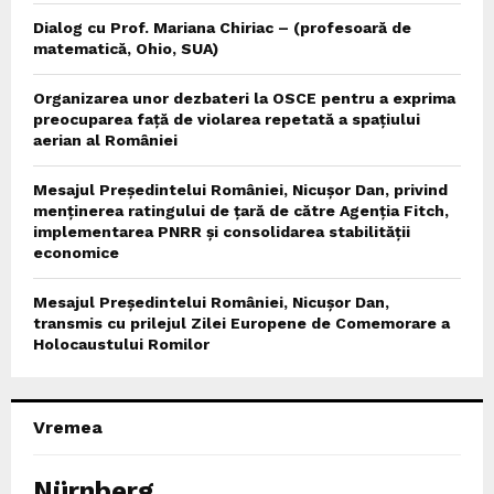
Dialog cu Prof. Mariana Chiriac – (profesoară de
matematică, Ohio, SUA)
Organizarea unor dezbateri la OSCE pentru a exprima
preocuparea față de violarea repetată a spațiului
aerian al României
Mesajul Președintelui României, Nicușor Dan, privind
menținerea ratingului de țară de către Agenția Fitch,
implementarea PNRR și consolidarea stabilității
economice
Mesajul Președintelui României, Nicușor Dan,
transmis cu prilejul Zilei Europene de Comemorare a
Holocaustului Romilor
Vremea
Nürnberg