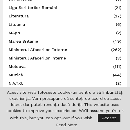
Liga Scriitorilor Români
(21)
Literatură
(27)
Lituania
(6)
MApN
(2)
Marea Britanie
(49)
Ministerul Afacerilor Externe
(262)
Ministerul Afacerilor Interne
(3)
Moldova
(111)
Muzică
(44)
N.A.T.O.
(8)
Norvegia
(5)
Acest site web folosește cookie-uri pentru a vă îmbunătăți
experiența. Vom presupune că sunteți de acord cu acest
Noutăți
(496)
lucru, dar puteți renunța dacă doriți. This website uses
O.N.U.
(3)
cookies to improve your experience. We'll assume you're ok
Olimpiade
(1)
with this, but you can opt-out if you wish.
Accept
Read More
Opinii
(9)