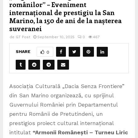
românilor” – Eveniment
internațional de prestigiu la San
Marino, la 150 de ani de la nașterea
suveranei
de
GT Post
September 10, 2025
0
467
SHARE
0
Asociația Culturală „Dacia Senza Frontiere”
din San Marino organizează, cu sprijinul
Guvernului României prin Departamentul
pentru Românii de Pretutindeni, un
prestigios proiect cultural internațional
intitulat
“Armonii Românești – Turneu Liric