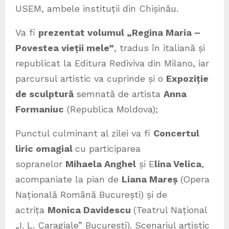
USEM, ambele instituții din Chișinău.
Va fi
prezentat volumul „Regina Maria –
Povestea vieții mele”
, tradus în italiană și
republicat la Editura Rediviva din Milano, iar
parcursul artistic va cuprinde și o
Expoziție
de sculptură
semnată de artista
Anna
Formaniuc
(Republica Moldova);
Punctul culminant al zilei va fi
Concertul
liric omagial
cu participarea
sopranelor
Mihaela Anghel
și E
lina Velica
,
acompaniate la pian de
Liana Mareș
(Opera
Națională Română București) și de
actrița
Monica Davidescu
(Teatrul Național
„I. L. Caragiale” București). Scenariul artistic