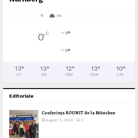
%
0%
°
C
0
0
°
°
0
13
°
13
°
12
°
13
°
10
°
JOI
VIN
SÂM
DUM
LUN
Editoriale
Conferința ROUNIT de la München
August 3, 2026
0