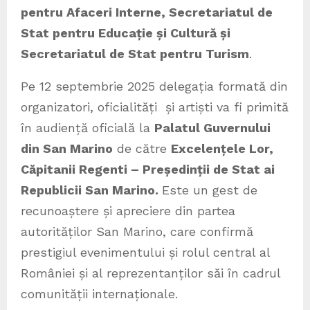
pentru Afaceri Interne, Secretariatul de
Stat pentru Educație și Cultură și
Secretariatul de Stat pentru Turism
.
Pe 12 septembrie 2025 delegația formată din
organizatori, oficialități și artiști va fi primită
în audiență oficială la
Palatul Guvernului
din San Marino
de către
Excelențele Lor,
Căpitanii Regenti – Președinții de Stat ai
Republicii San Marino.
Este un gest de
recunoaștere și apreciere din partea
autorităților San Marino, care confirmă
prestigiul evenimentului și rolul central al
României și al reprezentanților săi în cadrul
comunității internaționale.