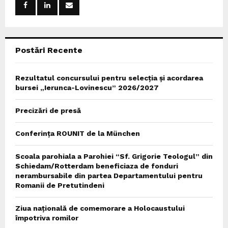
r
R
:
C
Postări Recente
H
Rezultatul concursului pentru selecția și acordarea
bursei „Ierunca-Lovinescu” 2026/2027
Precizări de presă
Conferința ROUNIT de la München
Scoala parohiala a Parohiei “Sf. Grigorie Teologul” din
Schiedam/Rotterdam beneficiaza de fonduri
nerambursabile din partea Departamentului pentru
Romanii de Pretutindeni
Ziua națională de comemorare a Holocaustului
împotriva romilor