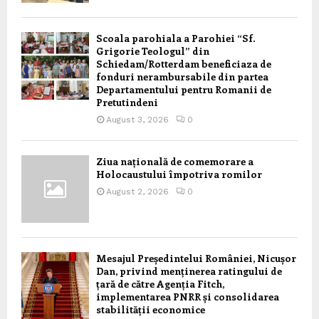
Scoala parohiala a Parohiei “Sf.
Grigorie Teologul” din
Schiedam/Rotterdam beneficiaza de
fonduri nerambursabile din partea
Departamentului pentru Romanii de
Pretutindeni
August 3, 2026
0
Ziua națională de comemorare a
Holocaustului împotriva romilor
August 2, 2026
0
Mesajul Președintelui României, Nicușor
Dan, privind menținerea ratingului de
țară de către Agenția Fitch,
implementarea PNRR și consolidarea
stabilității economice