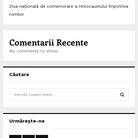
Ziua națională de comemorare a Holocaustului împotriva
romilor
Comentarii Recente
No comments to show.
Căutare
S
e
a
S
r
c
E
Urmărește-ne
h
f
A
o