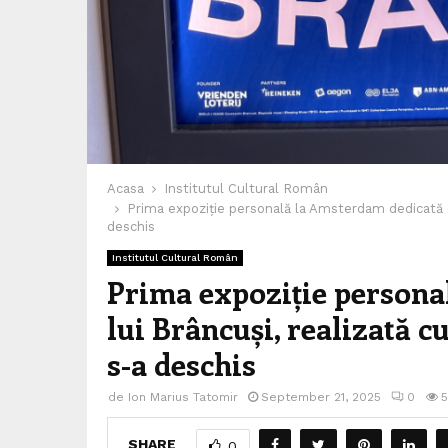
Acasa
Institutul Cultural Român
Prima expoziție personală la Amsterdam dedicată op
deschis
Institutul Cultural Român
Prima expoziție persona
lui Brâncuși, realizată 
s-a deschis
de
Ion Marius Tatomir
September 21, 2025
0
5
SHARE
0