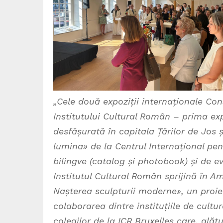
„Cele două expoziții internaționale Co
Institutului Cultural Român – prima ex
desfășurată în capitala Țărilor de Jos 
lumina» de la Centrul Internațional pent
bilingve (catalog și photobook) și de 
Institutul Cultural Român sprijină în
Nașterea sculpturii moderne», un proie
colaborarea dintre instituțiile de cult
colegilor de la ICR Bruxelles care, al