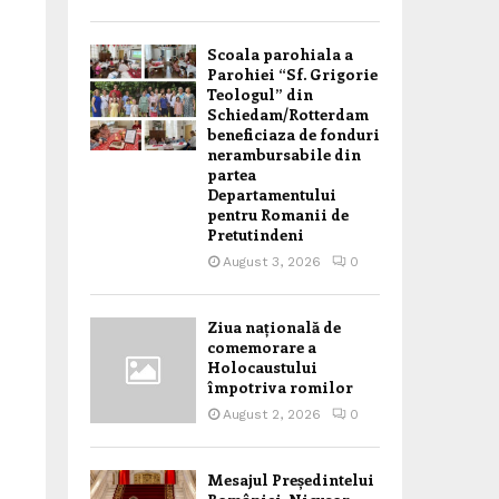
Scoala parohiala a
Parohiei “Sf. Grigorie
Teologul” din
Schiedam/Rotterdam
beneficiaza de fonduri
nerambursabile din
partea
Departamentului
pentru Romanii de
Pretutindeni
August 3, 2026
0
Ziua națională de
comemorare a
Holocaustului
împotriva romilor
August 2, 2026
0
Mesajul Președintelui