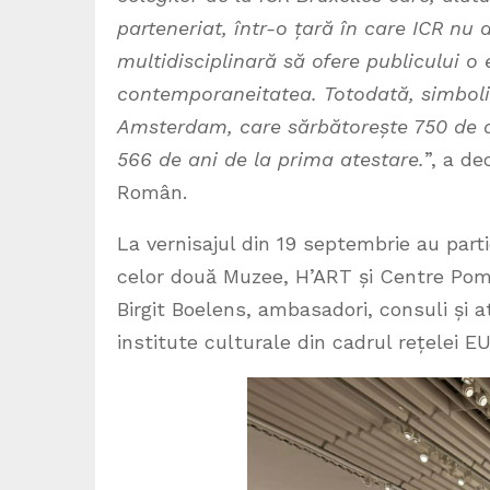
parteneriat, într-o țară în care ICR nu
multidisciplinară să ofere publicului o
contemporaneitatea. Totodată, simbolis
Amsterdam, care sărbătorește 750 de an
566 de ani de la prima atestare.
”, a de
Român.
La vernisajul din 19 septembrie au part
celor două Muzee, H’ART și Centre Pomp
Birgit Boelens, ambasadori, consuli și ata
institute culturale din cadrul rețelei 