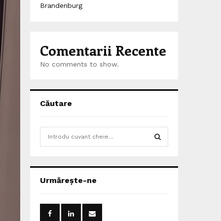
Brandenburg
Comentarii Recente
No comments to show.
Căutare
S
e
a
S
r
c
E
Urmărește-ne
h
f
A
o
r
R