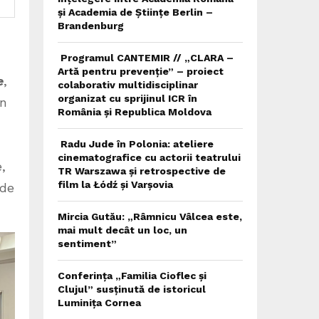
și Academia de Științe Berlin –
Brandenburg
Programul CANTEMIR // „CLARA –
Artă pentru prevenție” – proiect
e
,
colaborativ multidisciplinar
organizat cu sprijinul ICR în
în
România și Republica Moldova
Radu Jude în Polonia: ateliere
cinematografice cu actorii teatrului
,
TR Warszawa și retrospective de
film la Łódź și Varșovia
 de
Mircia Gutău: „Râmnicu Vâlcea este,
mai mult decât un loc, un
sentiment”
Conferința „Familia Cioflec și
Clujul” susținută de istoricul
Luminița Cornea