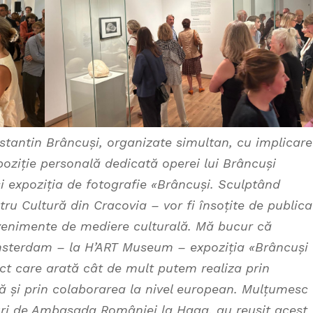
nstantin Brâncuși, organizate simultan, cu implicar
poziție personală dedicată operei lui Brâncuși
și expoziția de fotografie «Brâncuși. Sculptând
ru Cultură din Cracovia – vor fi însoțite de publicaț
evenimente de mediere culturală. Mă bucur că
 Amsterdam – la H’ART Museum – expoziția «Brâncuși
ct care arată cât de mult putem realiza prin
ură și prin colaborarea la nivel european. Mulțumesc
ături de Ambasada României la Haga, au reușit acest