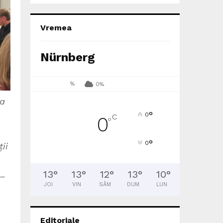
Vremea
Nürnberg
%
0%
ea
°
0
C
0
°
°
0
ii
13
°
13
°
12
°
13
°
10
°
 –
JOI
VIN
SÂM
DUM
LUN
Editoriale