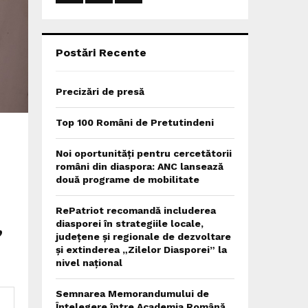
:
C
H
Postări Recente
Precizări de presă
Top 100 Români de Pretutindeni
Noi oportunități pentru cercetătorii
români din diaspora: ANC lansează
două programe de mobilitate
RePatriot recomandă includerea
,
diasporei în strategiile locale,
județene și regionale de dezvoltare
și extinderea „Zilelor Diasporei” la
nivel național
Semnarea Memorandumului de
Înțelegere între Academia Română