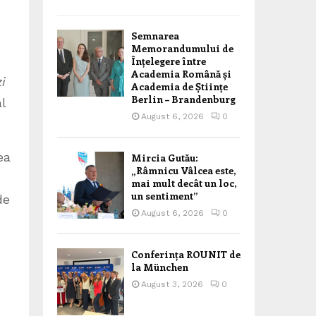
Semnarea
Memorandumului de
Înțelegere între
Academia Română și
i
Academia de Științe
Berlin – Brandenburg
l
August 6, 2026
0
ea
Mircia Gutău:
„Râmnicu Vâlcea este,
mai mult decât un loc,
un sentiment”
de
August 6, 2026
0
Conferința ROUNIT de
la München
August 3, 2026
0