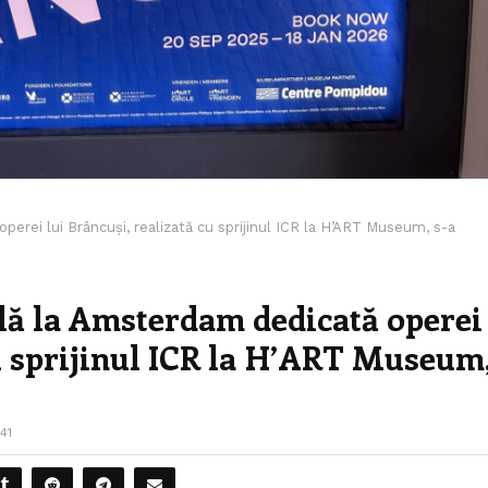
erei lui Brâncuși, realizată cu sprijinul ICR la H’ART Museum, s-a
lă la Amsterdam dedicată operei
cu sprijinul ICR la H’ART Museum
41