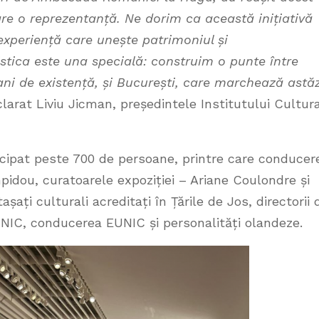
 are o reprezentanță. Ne dorim ca această inițiativă
 experiență care unește patrimoniul și
tica este una specială: construim o punte între
i de existență, și București, care marchează astăz
clarat Liviu Jicman, președintele Institutului Cultura
icipat peste 700 de persoane, printre care conducer
idou, curatoarele expoziției – Ariane Coulondre și
șați culturali acreditați în Țările de Jos, directorii 
EUNIC, conducerea EUNIC și personalități olandeze.