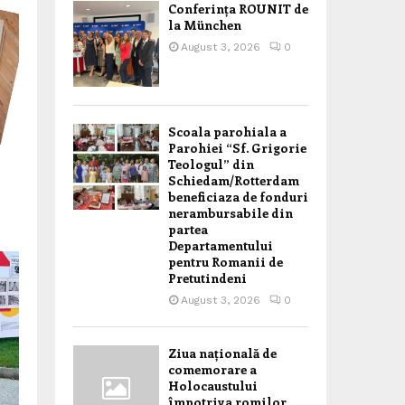
Conferința ROUNIT de
la München
August 3, 2026
0
Scoala parohiala a
Parohiei “Sf. Grigorie
Teologul” din
Schiedam/Rotterdam
beneficiaza de fonduri
nerambursabile din
partea
Departamentului
pentru Romanii de
Pretutindeni
August 3, 2026
0
Ziua națională de
comemorare a
Holocaustului
împotriva romilor