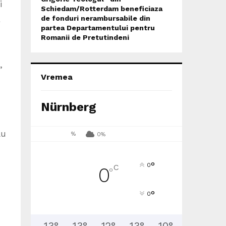
i
Schiedam/Rotterdam beneficiaza
de fonduri nerambursabile din
partea Departamentului pentru
Romanii de Pretutindeni
,
Vremea
Nürnberg
ău
%
0%
°
0
C
0
°
°
0
13
°
13
°
12
°
13
°
10
°