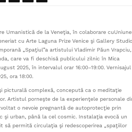
re Umanistică de la Veneţia, în colaborare cuUniun
rteneriat cu Arte Laguna Prize Venice şi Gallery Studi
mporană „Spaţiul”a artistului Vladimir Păun Vrapciu,
a, care va fi deschisă publicului zilnic în Mica
august 2025, în intervalul orar 16:00–19:00. Vernisajul
25, ora 18:00.
 şi picturală complexă, concepută ca o meditaţie
rior. Artistul porneşte de la experienţele personale di
zvoltat o nevoie pregnantă de autoprotecţie prin
c şi urban, până la cel cosmic. Instalaţia evocă un
t să permită circulaţia şi redescoperirea „spaţiilor