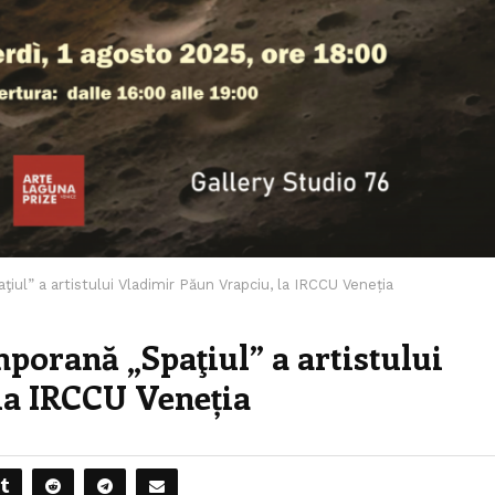
ul” a artistului Vladimir Păun Vrapciu, la IRCCU Veneția
porană „Spaţiul” a artistului
la IRCCU Veneția