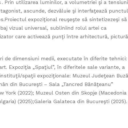
 Prin utilizarea luminilor, a volumetriei şi a tensiuni
rotagonist, ascunde, dezvăluie şi interfaţează punctul
os.Proiectul expoziţional reuşeşte să sintetizezeşi să
aj vizual universal, subliniind rolul artei ca
izator care activează punţi între arhitectură, pictură
ri de dimensiuni medii, executate în diferite tehnici:
art. Expoziţia „Spaţiul”, în diferitele sale variante, a
nstituţii/spaţii expoziţionale: Muzeul Judeţean Buz
omân din Bucureşti – Sala „Tancred Bănăţeanu”
ew York (2022); Muzeul Osten din Skopje (Macedonia
lgaria) (2025);Galeria Galateca din Bucureşti (2025).