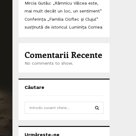
Mircia Gutău: „Râmnicu Vâlcea este,
mai mult decât un loc, un sentiment”
Conferința „Familia Cioflec și Clujul”
susținută de istoricul Luminița Cornea
Comentarii Recente
No comments to show.
Căutare
S
e
a
S
r
c
E
Urmărește-ne