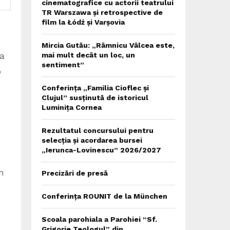
cinematografice cu actorii teatrului
TR Warszawa și retrospective de
film la Łódź și Varșovia
Mircia Gutău: „Râmnicu Vâlcea este,
ea
mai mult decât un loc, un
sentiment”
o
Conferința „Familia Cioflec și
Clujul” susținută de istoricul
Luminița Cornea
Rezultatul concursului pentru
selecția și acordarea bursei
„Ierunca-Lovinescu” 2026/2027
n
Precizări de presă
Conferința ROUNIT de la München
Scoala parohiala a Parohiei “Sf.
Grigorie Teologul” din