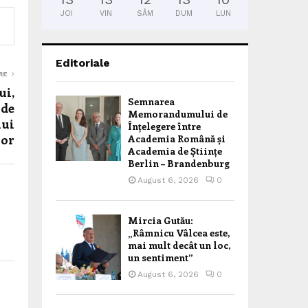
JOI
VIN
SÂM
DUM
LUN
Editoriale
RE
ui,
Semnarea
 de
Memorandumului de
lui
Înțelegere între
lor
Academia Română și
Academia de Științe
Berlin – Brandenburg
August 6, 2026
0
Mircia Gutău:
„Râmnicu Vâlcea este,
mai mult decât un loc,
un sentiment”
August 6, 2026
0