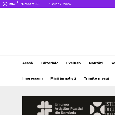
C
Nürnberg, DE
August 7, 2026
20.3
Acasă
Editoriale
Exclusiv
Noutăți
Se
Impressum
Micii jurnaliști
Trimite mesaj