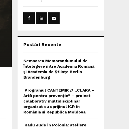
h
f
A
o
r
R
:
C
H
Postări Recente
Semnarea Memorandumului de
Înțelegere între Academia Română
și Academia de Științe Berlin –
Brandenburg
Programul CANTEMIR // „CLARA –
Artă pentru prevenție” – proiect
colaborativ multidisciplinar
organizat cu sprijinul ICR în
România și Republica Moldova
Radu Jude în Polonia: ateliere