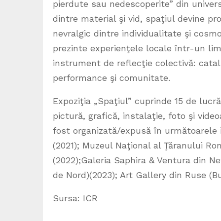
pierdute sau nedescoperite” din univers .
dintre material şi vid, spaţiul devine p
nevralgic dintre individualitate şi cosm
prezinte experienţele locale într-un limb
instrument de reflecţie colectivă: catal
performance şi comunitate.
Expoziţia „Spaţiul” cuprinde 15 de lucră
pictură, grafică, instalaţie, foto şi video
fost organizată/expusă în următoarele i
(2021); Muzeul Naţional al Ţăranului R
(2022);Galeria Saphira & Ventura din N
de Nord)(2023); Art Gallery din Ruse (Bu
Sursa: ICR