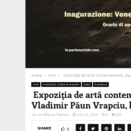
Acasa
Arte
Expoziţia de artă contemporană „Spaţi
Arte
Institutul Cultural Român
Italia
România
Expoziţia de artă contem
Vladimir Păun Vrapciu, 
de
Ion Marius Tatomir
July 31, 2025
0
613
SHARE
0