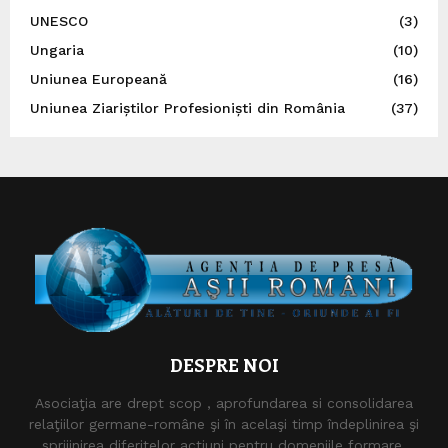
UNESCO
(3)
Ungaria
(10)
Uniunea Europeană
(16)
Uniunea Ziariștilor Profesioniști din România
(37)
DESPRE NOI
Asociaţia are drept scop , aprofundarea si consolidarea
relaţiilor germane-române şi în acelaşi timp îndeplinirea şi
sprijinirea diferitelor acţiuni pentru domeniile formare,