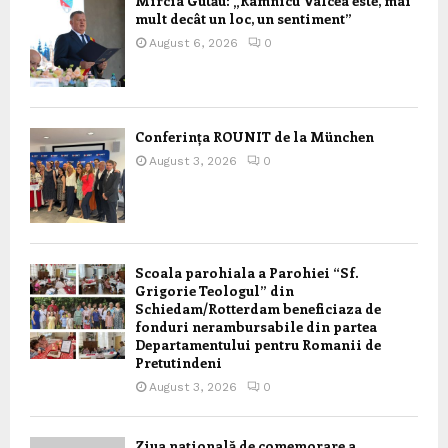
Mircia Gutău: „Râmnicu Vâlcea este, mai
mult decât un loc, un sentiment”
August 6, 2026
0
Conferința ROUNIT de la München
August 3, 2026
0
Scoala parohiala a Parohiei “Sf.
Grigorie Teologul” din
Schiedam/Rotterdam beneficiaza de
fonduri nerambursabile din partea
Departamentului pentru Romanii de
Pretutindeni
August 3, 2026
0
Ziua națională de comemorare a