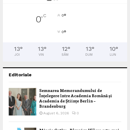
°
C
0
0
°
°
0
13
°
13
°
12
°
13
°
10
°
JOI
VIN
SÂM
DUM
LUN
Editoriale
Semnarea Memorandumului de
Înțelegere între Academia Română și
Academia de Științe Berlin –
Brandenburg
August 6, 2026
0