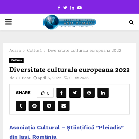
Facebook
Twitter
Linkedin
Youtube
PRIMARY
MENU
Acasa
Cultură
Diversitate culturala europeana 2022
Cultură
Diversitate culturala europeana 2022
de
GT Post
April 8, 2022
0
2438
SHARE
0
Asociația Cultural – Ştiințifică ”Pleiadis”
din Iași, România