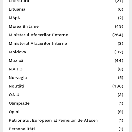
Literatură
(27)
Lituania
(6)
MApN
(2)
Marea Britanie
(49)
Ministerul Afacerilor Externe
(264)
Ministerul Afacerilor Interne
(3)
Moldova
(112)
Muzică
(44)
N.A.T.O.
(8)
Norvegia
(5)
Noutăți
(496)
O.N.U.
(3)
Olimpiade
(1)
Opinii
(9)
Patronatul European al Femeilor de Afaceri
(1)
Personalități
(1)