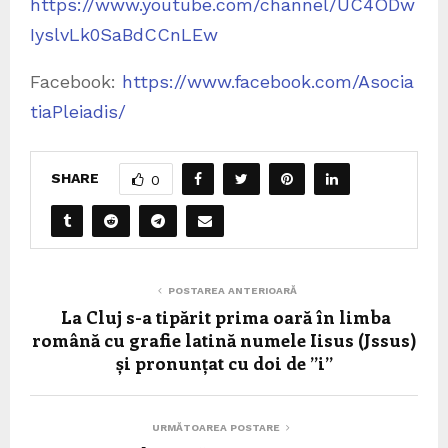
https://www.youtube.com/channel/UC4ODw
IyslvLk0SaBdCCnLEw
Facebook:
https://www.facebook.com/Asocia
tiaPleiadis/
SHARE
0
POSTAREA ANTERIOARĂ
La Cluj s-a tipărit prima oară în limba
română cu grafie latină numele Iisus (Jssus)
și pronunțat cu doi de ”i”
URMĂTOAREA POSTARE