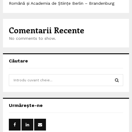
Română și Academia de Științe Berlin – Brandenburg
Comentarii Recente
No comments to show.
Căutare
S
e
a
S
r
c
E
Urmărește-ne
h
f
A
o
r
R