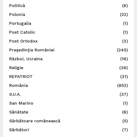
Politică
(6)
Polonia
(22)
Portugalia
(1)
Post Catolic
(1)
Post Ortodox
(3)
Preşedinţia României
(245)
Război, Ucraina
(16)
Religie
(36)
REPATRIOT
(31)
România
(852)
S.U.A.
(37)
San Marino
(1)
Sănătate
(6)
Sărbătoare românească
(5)
Sărbători
(7)