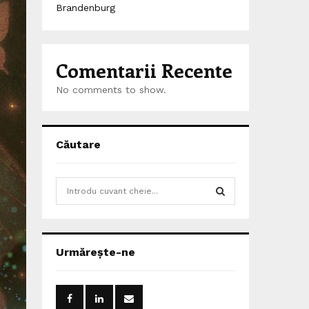
Brandenburg
Comentarii Recente
No comments to show.
Căutare
S
e
a
S
r
c
E
Urmărește-ne
h
f
A
o
r
R