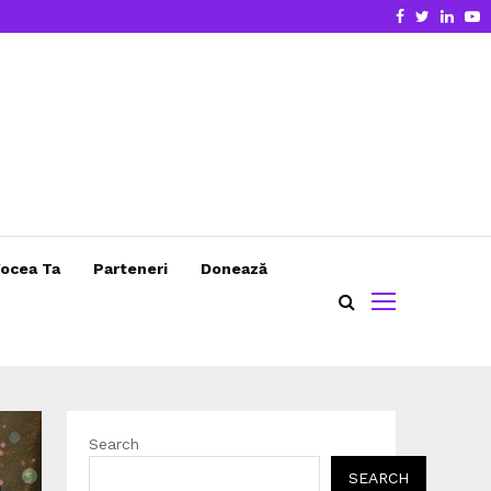
Facebook
Twitter
Linke
Y
ocea Ta
Parteneri
Donează
Search
SEARCH