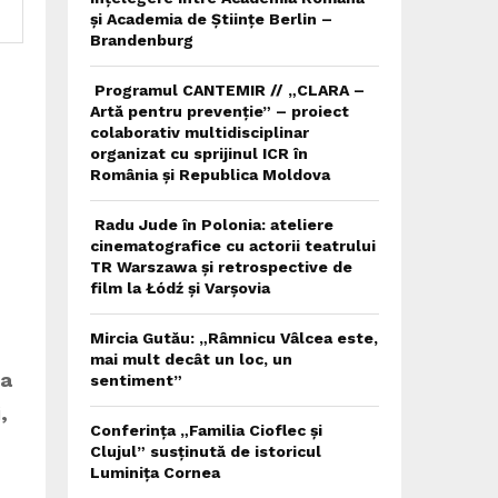
și Academia de Științe Berlin –
Brandenburg
Programul CANTEMIR // „CLARA –
Artă pentru prevenție” – proiect
colaborativ multidisciplinar
organizat cu sprijinul ICR în
România și Republica Moldova
Radu Jude în Polonia: ateliere
cinematografice cu actorii teatrului
TR Warszawa și retrospective de
film la Łódź și Varșovia
Mircia Gutău: „Râmnicu Vâlcea este,
mai mult decât un loc, un
la
sentiment”
,
Conferința „Familia Cioflec și
Clujul” susținută de istoricul
Luminița Cornea