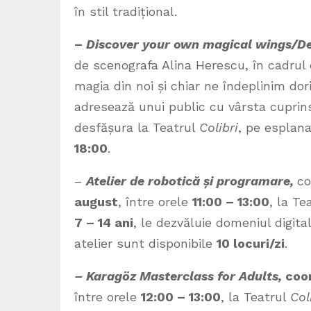
în stil tradițional.
–
Discover your own magical wings/Des
de scenografa Alina Herescu, în cadrul
magia din noi și chiar ne îndeplinim dori
adresează unui public cu vârsta cuprin
desfășura la Teatrul
Colibri
, pe esplan
18:00
.
–
Atelier de robotică și programare,
co
august
, între orele
11:00 – 13:00
, la Te
7 – 14 ani
, le dezvăluie domeniul digita
atelier sunt disponibile
10 locuri/zi
.
– Karagöz Masterclass for Adults,
coo
între orele
12:00 – 13:00
, la Teatrul
Col