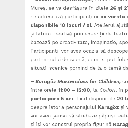
Mureș, se va desfășura în zilele
26 și 
se adresează participanților
cu vârsta c
disponibile 10 locuri / zi.
Atelierul ajut
și latura creativă prin exerciții de tea
bazează pe creativitate, imaginație, spon
Participanții vor avea ocazia să descop
partenerului de scenă, cum își pot folo
situații scenice pornind de la o temă da
– Karagöz Masterclass for Children,
co
între orele
11:00 – 12:00
, la
Colibri
, în 
participare 5 ani
, fiind disponibile
20 l
despre istoria personajului
Karagöz
și 
vor avea șansa să studieze păpuși realiz
și își vor construi propria figurină
Kara