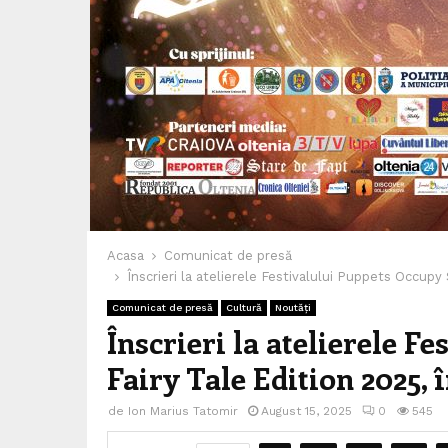
Acasa
Comunicat de presă
Înscrieri la atelierele Festivalului Puppets Occupy
Comunicat de presă
Cultură
Noutăți
Înscrieri la atelierele F
Fairy Tale Edition 2025, î
de
Ion Marius Tatomir
August 15, 2025
0
545