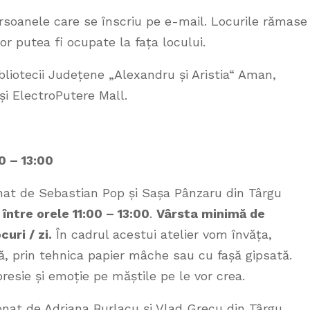
persoanele care se înscriu pe e-mail. Locurile rămase
or putea fi ocupate la fața locului.
ibliotecii Județene „Alexandru și Aristia“ Aman,
și ElectroPutere Mall.
0 – 13:00
onat de Sebastian Pop și Sașa Pânzaru din Târgu
,
între orele 11:00 – 13:00
.
Vârsta minimă de
curi / zi.
În cadrul acestui atelier vom învăța,
 prin tehnica papier mâche sau cu fașă gipsată.
presie și emoție pe măștile pe le vor crea.
donat de Adriana Burlacu și Vlad Grecu din Târgu