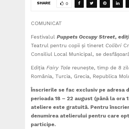
SHARE
0
COMUNICAT
Festivalul
Puppets Occupy Street
, edi
Teatrul pentru copii și tineret
Colibri
Cra
Consiliul Local Municipal, se desfășoar
Ediția
Fairy Tale
reunește, timp de 8 zile
România, Turcia, Grecia, Republica Mol
Înscrierile se fac exclusiv pe adresa 
perioada 18 – 22 august (până la ora 12
ateliere este gratuită. Pentru înscrie
denumirea atelierului pentru care opte
participe.