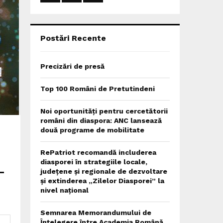
:
C
H
Postări Recente
Precizări de presă
Top 100 Români de Pretutindeni
Noi oportunități pentru cercetătorii
români din diaspora: ANC lansează
două programe de mobilitate
RePatriot recomandă includerea
diasporei în strategiile locale,
–
județene și regionale de dezvoltare
și extinderea „Zilelor Diasporei” la
nivel național
Semnarea Memorandumului de
Înțelegere între Academia Română