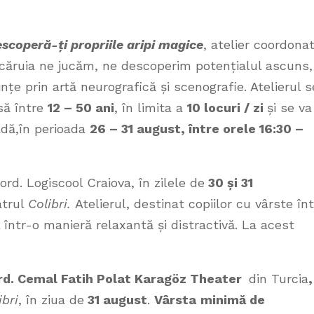
coperă-ți propriile aripi magice
, atelier coordona
 căruia ne jucăm, ne descoperim potențialul ascuns,
nțe prin artă neurografică și scenografie. Atelierul s
să între
12 – 50 ani
, în limita a
10 locuri / zi
și se va
adă,în perioada
26 – 31 august, între orele 16:30 –
ord. Logiscool Craiova, în zilele de
30 și 31
atrul
Colibri.
Atelierul, destinat copiilor cu vârste în
l într-o manieră relaxantă și distractivă. La acest
rd. Cemal Fatih Polat Karagöz Theater
din Turcia
,
ibri
, în ziua de
31 august
.
Vârsta
minimă de