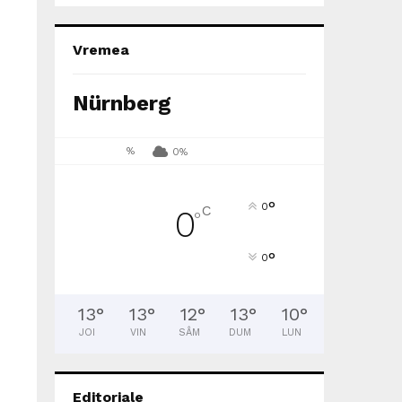
Vremea
Nürnberg
%
0%
°
0
C
0
°
°
0
13
°
13
°
12
°
13
°
10
°
JOI
VIN
SÂM
DUM
LUN
Editoriale