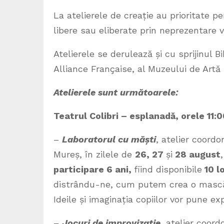
La atelierele de creație au prioritate 
libere sau eliberate prin neprezentare v
Atelierele se derulează și cu sprijinul B
Alliance Française, al Muzeului de Artă 
Atelierele sunt următoarele:
Teatrul Colibri – esplanadă, orele 11:0
–
Laboratorul cu măști
, atelier coord
Mureș, în zilele de
26, 27
și
28 august
participare 6 ani,
fiind disponibile
10 lo
distrându-ne, cum putem crea o mască,
Ideile și imaginația copiilor vor pune ex
–
Jocuri de improvizație
, atelier coor