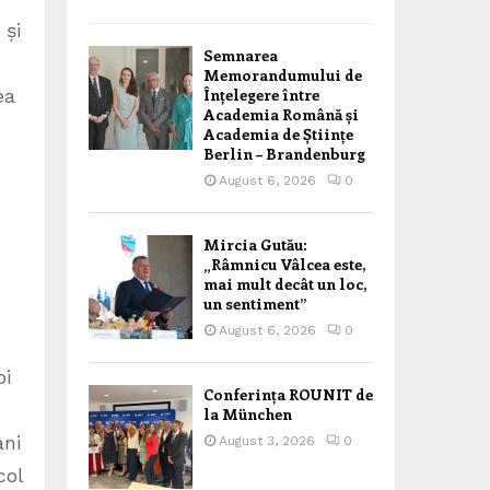
 și
Semnarea
Memorandumului de
ea
Înțelegere între
Academia Română și
Academia de Științe
Berlin – Brandenburg
August 6, 2026
0
Mircia Gutău:
„Râmnicu Vâlcea este,
mai mult decât un loc,
un sentiment”
August 6, 2026
0
bi
Conferința ROUNIT de
la München
ani
August 3, 2026
0
col