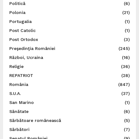
Politică
(6)
Polonia
(21)
Portugalia
(1)
Post Catolic
(1)
Post Ortodox
(3)
Preşedinţia României
(245)
Război, Ucraina
(16)
Religie
(36)
REPATRIOT
(28)
România
(847)
S.U.A.
(37)
San Marino
(1)
Sănătate
(6)
Sărbătoare românească
(5)
Sărbători
(7)
Senatul României
(9)