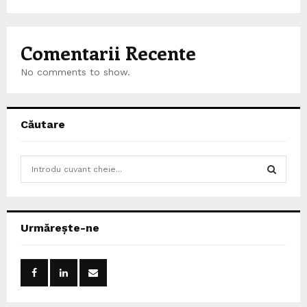
Comentarii Recente
No comments to show.
Căutare
S
e
a
S
r
c
E
Urmărește-ne
h
f
A
o
r
R
:
C