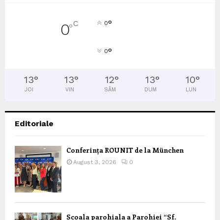
°
C
0
0
°
°
0
13
°
13
°
12
°
13
°
10
°
JOI
VIN
SÂM
DUM
LUN
Editoriale
Conferința ROUNIT de la München
August 3, 2026
0
Scoala parohiala a Parohiei “Sf.