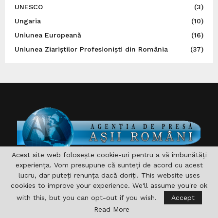
UNESCO
(3)
Ungaria
(10)
Uniunea Europeană
(16)
Uniunea Ziariștilor Profesioniști din România
(37)
Acest site web folosește cookie-uri pentru a vă îmbunătăți
experiența. Vom presupune că sunteți de acord cu acest
DESPRE NOI
lucru, dar puteți renunța dacă doriți. This website uses
cookies to improve your experience. We'll assume you're ok
Asociaţia are drept scop , aprofundarea si consolidarea
with this, but you can opt-out if you wish.
Accept
relaţiilor germane-române şi în acelaşi timp îndeplinirea şi
Read More
sprijinirea diferitelor acţiuni pentru domeniile formare,