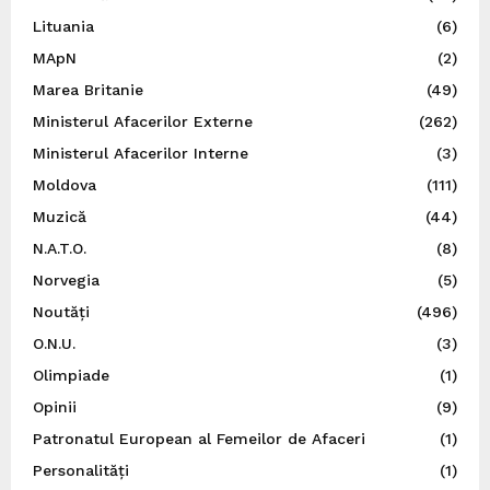
Lituania
(6)
MApN
(2)
Marea Britanie
(49)
Ministerul Afacerilor Externe
(262)
Ministerul Afacerilor Interne
(3)
Moldova
(111)
Muzică
(44)
N.A.T.O.
(8)
Norvegia
(5)
Noutăți
(496)
O.N.U.
(3)
Olimpiade
(1)
Opinii
(9)
Patronatul European al Femeilor de Afaceri
(1)
Personalități
(1)