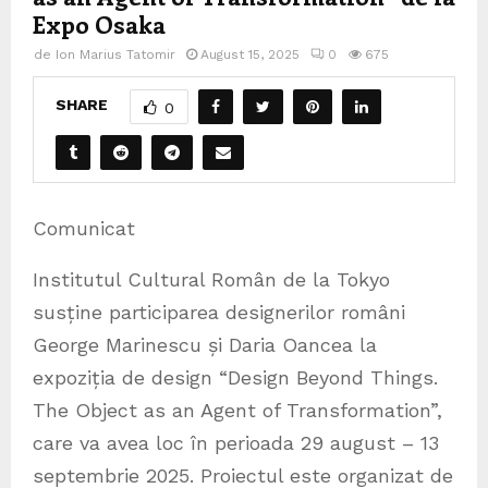
Expo Osaka
de
Ion Marius Tatomir
August 15, 2025
0
675
SHARE
0
Comunicat
Institutul Cultural Român de la Tokyo
susține participarea designerilor români
George Marinescu și Daria Oancea la
expoziția de design “Design Beyond Things.
The Object as an Agent of Transformation”,
care va avea loc în perioada 29 august – 13
septembrie 2025. Proiectul este organizat de